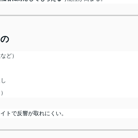
もの
数など）
良し
り）
サイトで反響が取れにくい。