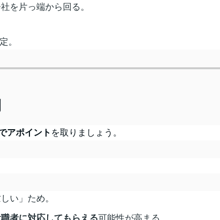
会社を片っ端から回る。
選定。
問
でアポイント
を取りましょう。
忙しい」ため。
役職者に対応してもらえる
可能性が高まる。