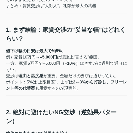
まとめ：賃貸交渉は“人対人”。礼節が最大の武器
1. まず結論：家賃交渉の“妥当な幅”はどれく
らい？
値下げ幅の目安は最大で約5%
。
例）家賃10万円→
–5,000円
は理論上“言える”範囲。
一方、家賃5万円で–5,000円（
–10%
）はさすがに過剰で通りに
くい。
交渉は
理由と温度感
が重要。金額だけの要求は通りづらい。
ポイント：5%は“上限目安”。
まずは2～3%
から打診し、フリーレ
ント等の
代替案
も用意するのが現実的。
2. 絶対に避けたいNG交渉（逆効果パター
ン）