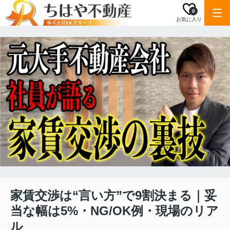
0
お気に入り
家賃交渉は“言い方”で9割決まる｜妥
当な幅は5%・NG/OK例・現場のリア
ル