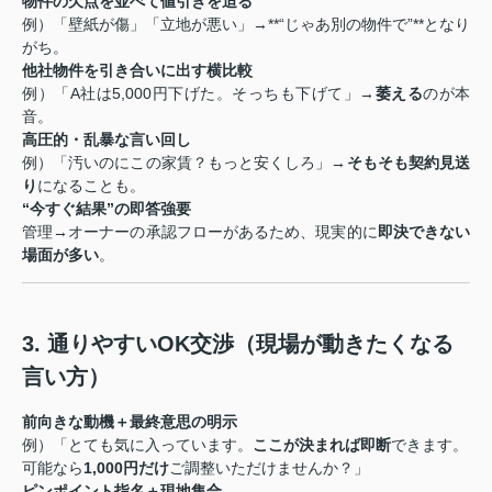
物件の欠点を並べて値引きを迫る
例）「壁紙が傷」「立地が悪い」→**“じゃあ別の物件で”**となり
がち。
他社物件を引き合いに出す横比較
例）「A社は5,000円下げた。そっちも下げて」→
萎える
のが本
音。
高圧的・乱暴な言い回し
例）「汚いのにこの家賃？もっと安くしろ」→
そもそも契約見送
り
になることも。
“今すぐ結果”の即答強要
管理→オーナーの承認フローがあるため、現実的に
即決できない
場面が多い
。
3. 通りやすいOK交渉（現場が動きたくなる
言い方）
前向きな動機＋最終意思の明示
例）「とても気に入っています。
ここが決まれば即断
できます。
可能なら
1,000円だけ
ご調整いただけませんか？」
ピンポイント指名＋現地集合