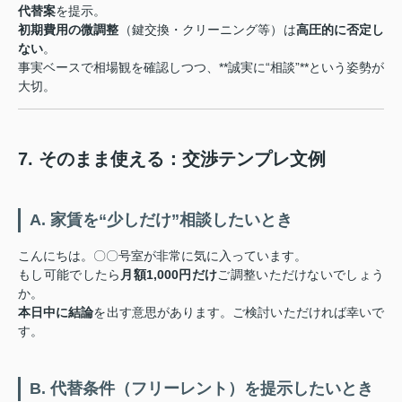
代替案
を提示。
初期費用の微調整
（鍵交換・クリーニング等）は
高圧的に否定し
ない
。
事実ベースで相場観を確認しつつ、**誠実に“相談”**という姿勢が
大切。
7. そのまま使える：交渉テンプレ文例
A. 家賃を“少しだけ”相談したいとき
こんにちは。〇〇号室が非常に気に入っています。
もし可能でしたら
月額1,000円だけ
ご調整いただけないでしょう
か。
本日中に結論
を出す意思があります。ご検討いただければ幸いで
す。
B. 代替条件（フリーレント）を提示したいとき