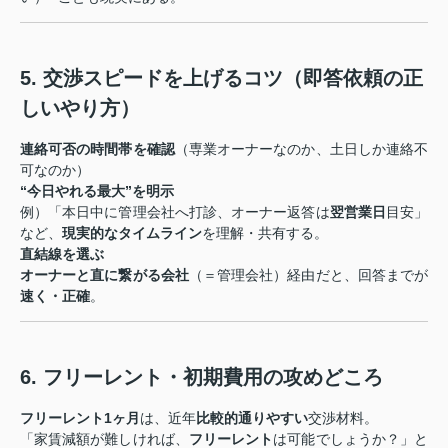
5. 交渉スピードを上げるコツ（即答依頼の正
しいやり方）
連絡可否の時間帯を確認
（専業オーナーなのか、土日しか連絡不
可なのか）
“今日やれる最大”を明示
例）「本日中に管理会社へ打診、オーナー返答は
翌営業日
目安」
など、
現実的なタイムライン
を理解・共有する。
直結線を選ぶ
オーナーと直に繋がる会社
（＝管理会社）経由だと、回答までが
速く・正確
。
6. フリーレント・初期費用の攻めどころ
フリーレント1ヶ月
は、近年
比較的通りやすい
交渉材料。
「家賃減額が難しければ、
フリーレント
は可能でしょうか？」と