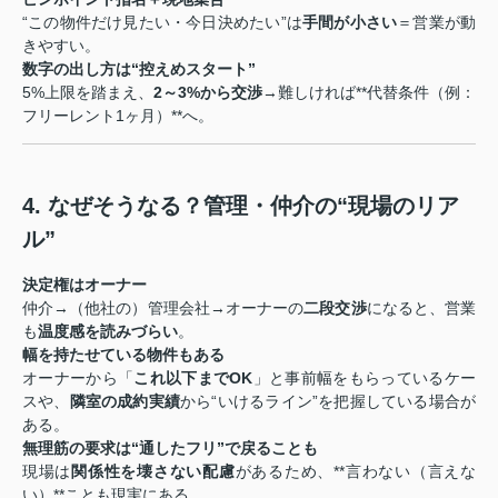
“この物件だけ見たい・今日決めたい”は
手間が小さい
＝営業が動
きやすい。
数字の出し方は“控えめスタート”
5%上限を踏まえ、
2～3%から交渉
→難しければ**代替条件（例：
フリーレント1ヶ月）**へ。
4. なぜそうなる？管理・仲介の“現場のリア
ル”
決定権はオーナー
仲介→（他社の）管理会社→オーナーの
二段交渉
になると、営業
も
温度感を読みづらい
。
幅を持たせている物件もある
オーナーから「
これ以下までOK
」と事前幅をもらっているケー
スや、
隣室の成約実績
から“いけるライン”を把握している場合が
ある。
無理筋の要求は“通したフリ”で戻ることも
現場は
関係性を壊さない配慮
があるため、**言わない（言えな
い）**ことも現実にある。