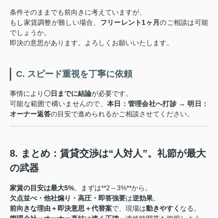
条件そのままでも前向きに考えていますが、
もし家賃調整が難しい場合、
フリーレント1ヶ月
のご相談は可能
でしょうか。
即決の意思があります。よろしくお願いいたします。
C. スピード重視を丁寧に依頼
事情により
〇日までに結論
が必要です。
可能な範囲で構いませんので、
本日：管理会社へ打診 → 明日：
オーナー返答
の目安で進められるかご相談させてください。
8. まとめ：賃貸交渉は“人対人”。礼節が最大
の武器
家賃の目安は最大5%
。まずは**2～3%**から。
欠点並べ・他社煽り・高圧・即答強要
は
逆効果
。
前向きな理由＋即決意思＋代替案
で、現場は
動きやすく
なる。