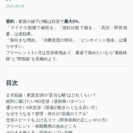
2025.09.28
要約
：家賃の値下げ幅は目安で
最大5%
。
「マイナス指摘で値切る」「他社比較で煽る」「高圧・即答強
要」は逆効果。
「前向きな理由」「決断意思の明示」「ピンポイント指名」は通
りやすい。
フリーレント1ヶ月は交渉余地あり。最速で進めたいなら“連絡経
路”と“関係線”を見極めよう。
目次
まず結論：家賃交渉の“妥当な幅”はどれくらい？
絶対に避けたいNG交渉（逆効果パターン）
通りやすいOK交渉（現場が動きたくなる言い方）
なぜそうなる？管理・仲介の“現場のリアル”
交渉スピードを上げるコツ（即答依頼の正しいやり方）
フリーレント・初期費用の攻めどころ
そのまま使える：交渉テンプレ文例