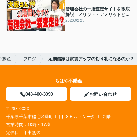
管理会社の一括査定サイトを徹底
解説｜メリット・デメリットと賢
い使い方
2026.02.25
不動産
ブログ
定期借家は家賃アップの切り札になるのか？
ちはや不動産
043-400-3090
お問い合わせ
〒263-0023
千葉県千葉市稲毛区緑町１丁目8-6 ル・シータ １-２階
営業時間：
10時～17時
定休日：
年中無休