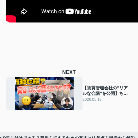
NEXT
【賃貸管理会社の“リア
ルな会議”を公開】ちは
や不動産が社内ミーティ
2026.05.18
ングをYouTubeで発信し
た理由