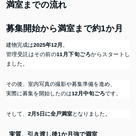
満室までの流れ
募集開始から満室まで約1か月
建物完成は
2025年12月
。
管理受託はその前の
11月下旬ごろ
からスタートし
ました。
その後、室内写真の撮影や募集準備を進め、
実際に募集を開始したのは
12月中旬ごろ
です。
そして、
2月5日に全戸満室
となりました。
実質、引き渡し後1か月強で満室