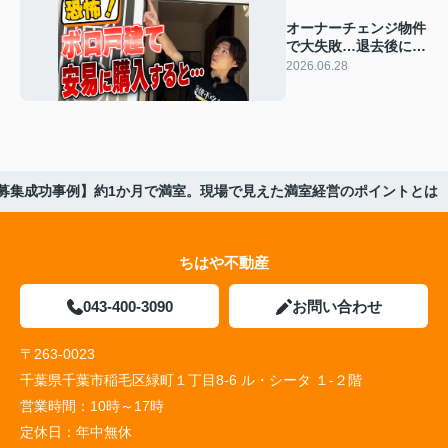
オーナーチェンジ物件
で大失敗…退去後に発
覚した“買ってはいけ
2026.06.28
ない戸建て”の実態
募集成功事例】約1か月で満室。現場で見えた満室経営のポイントとは
ちはや不動産
043-400-3090
お問い合わせ
〒263-0023
千葉県千葉市稲毛区緑町１丁目8-6 ル・シータ １-２階
営業時間：
10時～17時
定休日：
年中無休