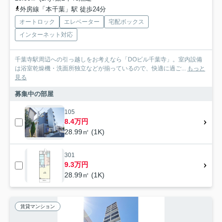
外房線「本千葉」駅 徒歩24分
オートロック
エレベーター
宅配ボックス
インターネット対応
千葉寺駅周辺への引っ越しをお考えなら「DOビル千葉寺」。室内設備
は浴室乾燥機・洗面所独立などが揃っているので、快適に過ご...
もっと
見る
募集中の部屋
105
8.4万円
28.99㎡ (1K)
301
9.3万円
28.99㎡ (1K)
賃貸マンション