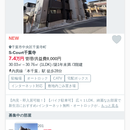
NEW
千葉市中央区千葉寺町
S-Court千葉寺
7.4
万円
管理/共益費8,000円
30.03㎡～30.76㎡ (1LDK) /築1年未満 /3階建
内房線「本千葉」駅 徒歩28分
駐輪場
オートロック
CATV
宅配ボックス
インターネット対応
敷地内ごみ置き場
【内見・即入居可能！】【バイク駐車可】 広々１LDK、綺麗なお部屋で
新生活におすすめ♪インターネット無料・オートロックが...
もっと見る
募集中の部屋
201