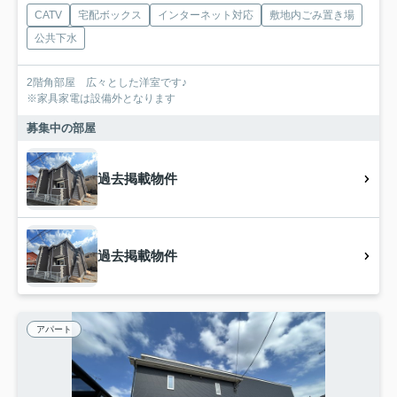
CATV
宅配ボックス
インターネット対応
敷地内ごみ置き場
公共下水
2階角部屋 広々とした洋室です♪
※家具家電は設備外となります
募集中の部屋
過去掲載物件
過去掲載物件
アパート