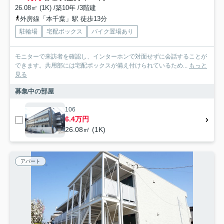
26.08㎡ (1K) /築10年 /3階建
外房線「本千葉」駅 徒歩13分
駐輪場
宅配ボックス
バイク置場あり
モニターで来訪者を確認し、インターホンで対面せずに会話することが
できます。共用部には宅配ボックスが備え付けられているため...
もっと
見る
募集中の部屋
106
6.4万円
26.08㎡ (1K)
アパート