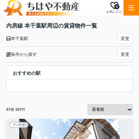
0
お気に入り
内房線 本千葉駅周辺の賃貸物件一覧
本千葉駅
変更
条件から探す
変更
おすすめの駅
57
棟
107
件
アパート