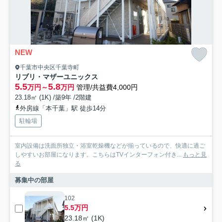
NEW
千葉市中央区千葉寺町
リブリ・マザーユニックス
5.5
5.8
万円～
万円
管理/共益費4,000円
23.18㎡ (1K) /築9年 /2階建
外房線「本千葉」駅 徒歩14分
駐輪場
室内設備は洗面所独立・浴室乾燥機などが揃っているので、快適に過ご
しやすいお部屋になります。こちらはTVインターフォン付き...
もっと見
る
募集中の部屋
102
5.5万円
23.18㎡ (1K)