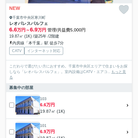
NEW
千葉市中央区寒川町
レオパレスパルフェ
6.6
6.9
万円～
万円
管理/共益費5,000円
19.87㎡ (1K) /築25年 /2階建
内房線「本千葉」駅 徒歩7分
CATV
インターネット対応
こだわりで選びたい方におすすめ。千葉市中央区エリアで住まいをお探
しなら「レオパレスパルフェ」。室内設備はCATV・エアコ...
もっと見
る
募集中の部屋
103
6.6万円
19.87㎡ (1K)
101
6.9万円
19.87㎡ (1K)