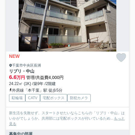
NEW
千葉市中央区長洲
リブリ・中山
6.6
万円
管理/共益費4,000円
24.22㎡ (1K) /築9年 /2階建
外房線「本千葉」駅 徒歩5分
駐輪場
CATV
宅配ボックス
防犯カメラ
新生活を失敗せず、スタートさせたいならこちらの「リブリ・中山」は
いかがでしょうか。共用部には宅配ボックスが付いているため...
もっと
見る
募集中の部屋