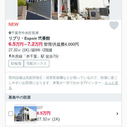
NEW
千葉市中央区長洲
リブリ・Espoir 弐番館
6.5
7.2
万円～
万円
管理/共益費4,000円
27.32㎡ (1K) /築9年 /2階建
外房線「本千葉」駅 徒歩7分
駐輪場
宅配ボックス
室内設備は洗面所独立・浴室乾燥機などが揃っているので、快適に過ご
しやすいお部屋になります。来客が一目でわかるTVインター...
もっと見
る
募集中の部屋
107
6.5万円
27.32㎡ (1K)