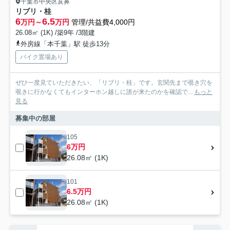
千葉市中央区亥鼻
リブリ・桂
6
6.5
万円～
万円
管理/共益費4,000円
26.08㎡ (1K) /築9年 /3階建
外房線「本千葉」駅 徒歩13分
バイク置場あり
ぜひ一度見ていただきたい、「リブリ・桂」です。玄関先まで覗き穴を
覗きに行かなくてもインターホン越しに誰が来たのかを確認で...
もっと
見る
募集中の部屋
105
6万円
26.08㎡ (1K)
101
6.5万円
26.08㎡ (1K)