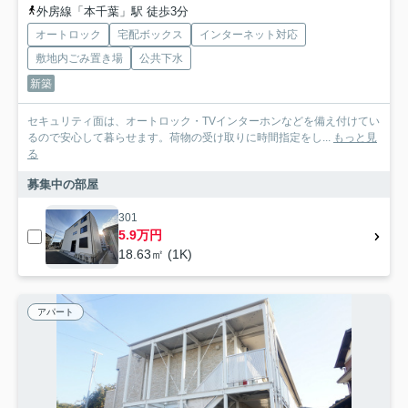
外房線「本千葉」駅 徒歩3分
オートロック
宅配ボックス
インターネット対応
敷地内ごみ置き場
公共下水
新築
セキュリティ面は、オートロック・TVインターホンなどを備え付けてい
るので安心して暮らせます。荷物の受け取りに時間指定をし...
もっと見
る
募集中の部屋
301
5.9万円
18.63㎡ (1K)
アパート