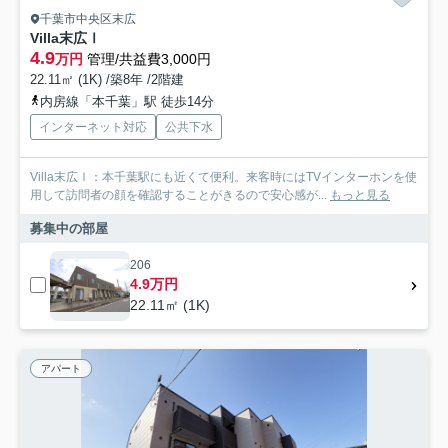
千葉市中央区末広
Villa末広Ⅰ
4.9
万円
管理/共益費3,000円
22.11㎡ (1K) /築8年 /2階建
内房線「本千葉」駅 徒歩14分
インターネット対応
公共下水
Villa末広Ⅰ：本千葉駅にも近くて便利。来客時にはTVインターホンを使
用して訪問者の顔を確認することがきるので安心感が...
もっと見る
募集中の部屋
206
4.9万円
22.11㎡ (1K)
アパート