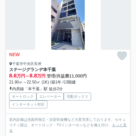
NEW
千葉市中央区長洲
ステージグランデ本千葉
8.6
8.8
万円～
万円
管理/共益費11,000円
21.90㎡～22.50㎡ (1K) /築1年 /13階建
内房線「本千葉」駅 徒歩2分
オートロック
エレベーター
宅配ボックス
インターネット対応
室内設備は洗面所独立・浴室乾燥機など大変充実しております。セキュ
リティ面は、オートロック・TVインターホンなどを備え付け...
もっと見
る