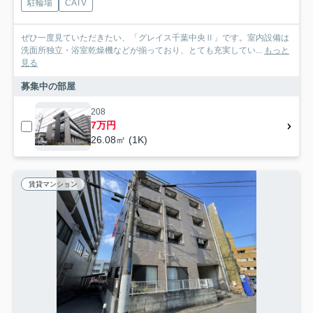
駐輪場
CATV
ぜひ一度見ていただきたい、「グレイス千葉中央Ⅱ」です。室内設備は
洗面所独立・浴室乾燥機などが揃っており、とても充実してい...
もっと
見る
募集中の部屋
208
7万円
26.08㎡ (1K)
賃貸マンション