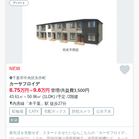
アパート
NEW
千葉市中央区矢作町
カーサフロイデ
8.75
9.6
万円～
万円
管理/共益費3,500円
43.61㎡～50.96㎡ (1LDK) /予定 /2階建
内房線「本千葉」駅 徒歩27分
駐輪場
CATV
宅配ボックス
防犯カメラ
公共下水
新築
新生活を失敗せず、スタートさせたいならこちらの「カーサフロイデ」
はいかがでしょうか。室内設備は洗面所独立・浴室乾燥機など...
もっと