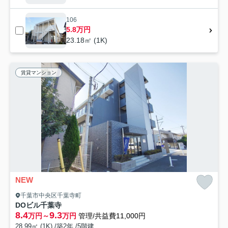
106
5.8万円
23.18㎡ (1K)
賃貸マンション
NEW
千葉市中央区千葉寺町
DOビル千葉寺
8.4
9.3
万円～
万円
管理/共益費11,000円
28.99㎡ (1K) /築2年 /5階建