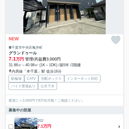
NEW
千葉市中央区亀井町
グランドゥール
7.1
万円
管理/共益費3,000円
31.88㎡～40.98㎡ (1K～1DK) /築5年 /2階建
内房線「本千葉」駅 徒歩16分
駐輪場
CATV
宅配ボックス
インターネット対応
バイク置場あり
公共下水
家賃に＋3,000円でIOT化可能！ご相談ください。
募集中の部屋
202
7.1万円