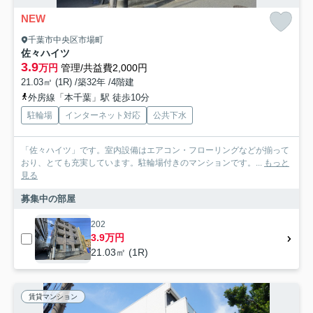
NEW
千葉市中央区市場町
佐々ハイツ
3.9
万円
管理/共益費2,000円
21.03㎡ (1R) /築32年 /4階建
外房線「本千葉」駅 徒歩10分
駐輪場
インターネット対応
公共下水
「佐々ハイツ」です。室内設備はエアコン・フローリングなどが揃って
おり、とても充実しています。駐輪場付きのマンションです。...
もっと
見る
募集中の部屋
202
3.9万円
21.03㎡ (1R)
賃貸マンション