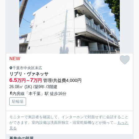
NEW
千葉市中央区末広
リブリ・ヴァネッサ
6.5
7
万円～
万円
管理/共益費4,000円
26.08㎡ (1K) /築9年 /3階建
内房線「本千葉」駅 徒歩16分
駐輪場
モニターで来訪者を確認して、インターホンで対面せずに会話すること
ができます。室内設備は洗面所独立・浴室乾燥機などが揃って...
もっと
見る
募集中の部屋