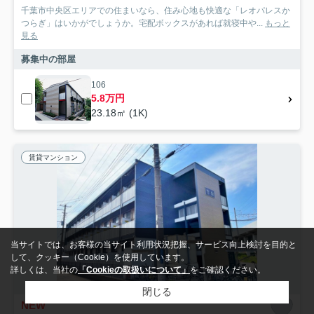
千葉市中央区エリアでの住まいなら、住み心地も快適な「レオパレスか
つらぎ」はいかがでしょうか。宅配ボックスがあれば就寝中や...
もっと
見る
募集中の部屋
106
5.8万円
23.18㎡ (1K)
賃貸マンション
当サイトでは、お客様の当サイト利用状況把握、サービス向上検討を目的と
して、クッキー（Cookie）を使用しています。
詳しくは、当社の
「Cookieの取扱いについて」
をご確認ください。
閉じる
NEW