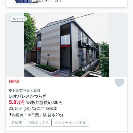
アパート
NEW
千葉市中央区葛城
レオパレスかつらぎ
5.8
万円
管理/共益費5,000円
23.18㎡ (1K) /築21年 /2階建
内房線「本千葉」駅 徒歩20分
駐輪場
宅配ボックス
インターネット対応