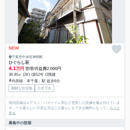
NEW
千葉市中央区神明町
ひぐらし荘
4.1
万円
管理/共益費2,000円
38.90㎡ (2K) /築52年 /2階建
内房線「本千葉」駅 徒歩6分
閑静な住宅地
公共下水
室内設備はエアコン・バストイレ別など充実した設備を備え付けていま
す。一人暮らしに不安な方は二人暮らしもできる物件になって...
もっと
見る
募集中の部屋