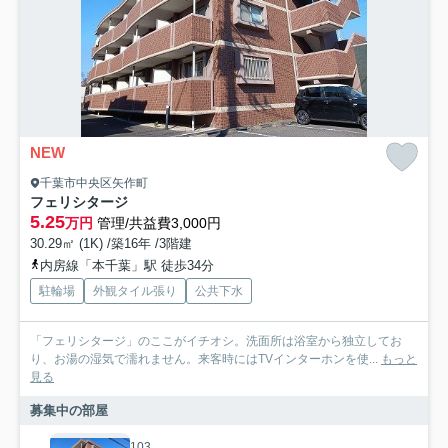
NEW
千葉市中央区矢作町
フェリシタージ
5.25
万円
管理/共益費3,000円
30.29㎡ (1K) /築16年 /3階建
内房線「本千葉」駅 徒歩34分
駐輪場
外観タイル張り
公共下水
「フェリシタージ」のここがイチオシ。洗面所は浴室から独立してお
り、お湯の湿気で濡れません。来客時にはTVインターホンを使...
もっと
見る
募集中の部屋
103