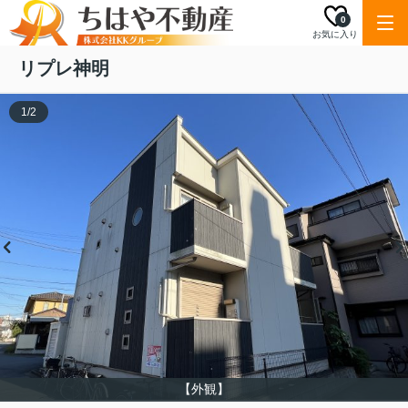
0
お気に入り
リプレ神明
1
/
2
【外観】