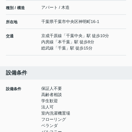
アパート / 木造
種別 / 構造
千葉県
千葉市中央区
神明町
16-1
所在地
京成千原線
「
千葉中央
」駅 徒歩10分
交通
内房線
「
本千葉
」駅 徒歩8分
総武線
「
千葉
」駅 徒歩15分
設備条件
保証人不要
設備条件
高齢者相談
学生歓迎
法人可
室内洗濯機置場
フローリング
ベランダ
バルコニー