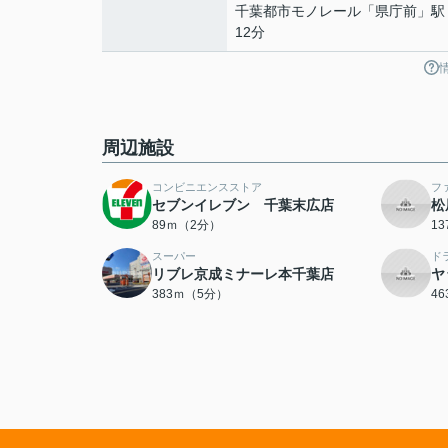
千葉都市モノレール
「
県庁前
」駅
12分
周辺施設
コンビニエンスストア
フ
セブンイレブン 千葉末広店
松
89ｍ（2分）
1
スーパー
ド
リブレ京成ミナーレ本千葉店
ヤ
383ｍ（5分）
4