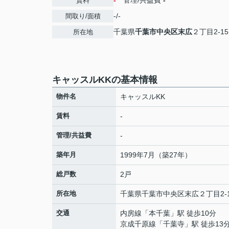
-
管理/共益費
-
賃料
-/-
間取り/面積
千葉県
千葉市中央区
末広
２丁目2-15
所在地
キャッスルKKの基本情報
物件名
キャッスルKK
賃料
-
管理/共益費
-
築年月
1999年7月（築27年）
総戸数
2戸
所在地
千葉県
千葉市中央区
末広
２丁目2-
交通
内房線
「
本千葉
」駅 徒歩10分
京成千原線
「
千葉寺
」駅 徒歩13