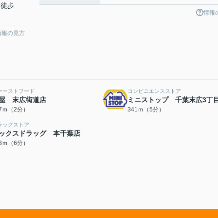
 徒歩
情報
情報の見方
ァーストフード
コンビニエンスストア
屋 末広街道店
ミニストップ 千葉末広3丁
37ｍ（2分）
341ｍ（5分）
ラッグストア
ックスドラッグ 本千葉店
63ｍ（6分）