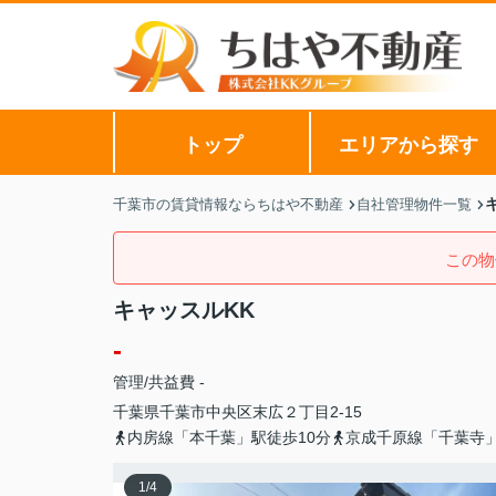
トップ
エリアから探す
千葉市の賃貸情報ならちはや不動産
自社管理物件一覧
この物
キャッスルKK
-
管理/共益費 -
千葉県
千葉市中央区
末広
２丁目2-15
内房線「本千葉」駅徒歩10分
京成千原線「千葉寺」
1
/
4