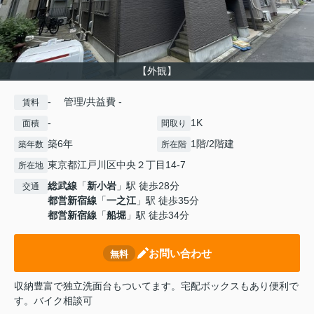
【外観】
- 管理/共益費 -
賃料
-
1K
面積
間取り
築6年
1階/2階建
築年数
所在階
東京都江戸川区中央２丁目14-7
所在地
総武線
「
新小岩
」駅 徒歩28分
交通
都営新宿線
「
一之江
」駅 徒歩35分
都営新宿線
「
船堀
」駅 徒歩34分
お問い合わせ
無料
収納豊富で独立洗面台もついてます。宅配ボックスもあり便利で
す。バイク相談可