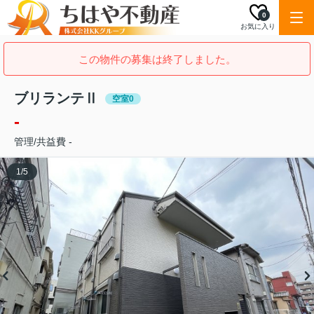
0
お気に入り
この物件の募集は終了しました。
ブリランテⅡ
空室0
-
管理/共益費 -
1
/
5