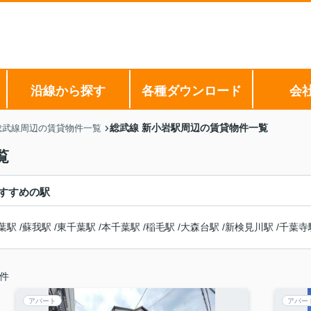
沿線から探す
各種ダウンロード
会
総武線 新小岩駅周辺の賃貸物件一覧
総武線周辺の賃貸物件一覧
覧
すすめの駅
葉駅
/
蘇我駅
/
東千葉駅
/
本千葉駅
/
稲毛駅
/
大森台駅
/
新検見川駅
/
千葉寺
件
アパート
アパー