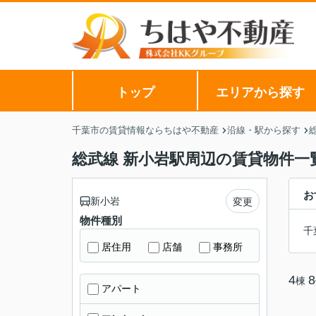
トップ
エリアから探す
千葉市の賃貸情報ならちはや不動産
沿線・駅から探す
総武線 新小岩駅周辺の賃貸物件一
お
新小岩
変更
物件種別
千
居住用
店舗
事務所
4
8
棟
アパート