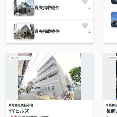
過去掲載物件
過去掲載物件
賃貸マンション
賃貸マ
葛飾区
西新小岩
葛飾
YYヒルズ
葛飾