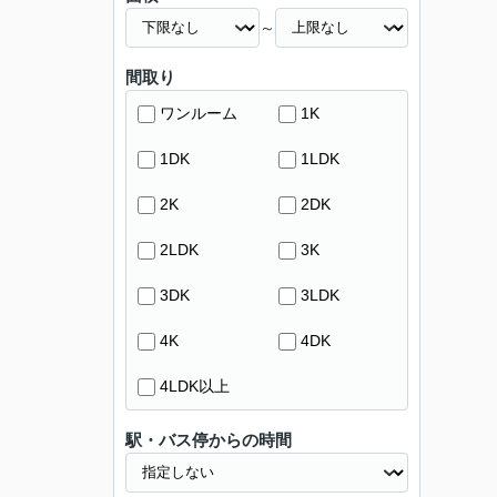
～
間取り
ワンルーム
1K
1DK
1LDK
2K
2DK
2LDK
3K
3DK
3LDK
4K
4DK
4LDK以上
駅・バス停からの時間