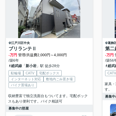
江戸川区
中央
葛飾
ブリランテⅡ
第二
-万円
管理/共益費2,000円～4,000円
-万円
/築6年
/築56
総武線
「
新小岩
」駅 徒歩28分
総武
駐輪場
CATV
宅配ボックス
CAT
インターネット対応
敷地内ごみ置き場
家具・
バイク置場あり
す。
収納豊富で独立洗面台もついてます。宅配ボック
募集中
スもあり便利です。バイク相談可
募集中の部屋