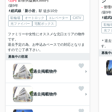
-万円
管理/共益費5,000円
ン
/築9年
-
管理/
総武線
「
新小岩
」駅 徒歩10分
/築9年
総武
駐輪場
オートロック
エレベーター
CATV
光ファイバー
宅配ボックス
駐輪
光フ
ファミリーや女性にオススメな北口エリアの物件
です。
＊退去
退去予定の為、お申込みベースでの対応となりま
す。
すのでご了承下さい。
募集中
募集中の部屋
過去掲載物件
過去掲載物件