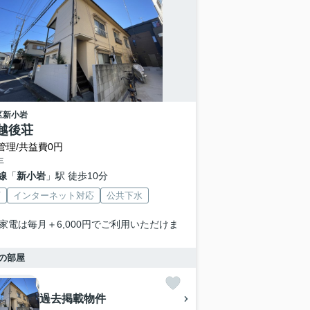
区
新小岩
越後荘
管理/共益費0円
年
線
「
新小岩
」駅 徒歩10分
V
インターネット対応
公共下水
家電は毎月＋6,000円でご利用いただけま
の部屋
過去掲載物件