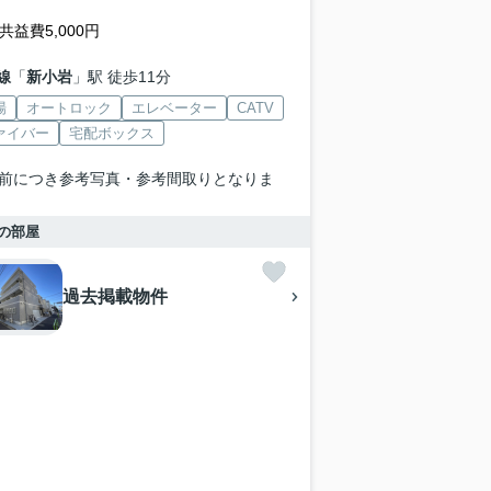
共益費5,000円
線
「
新小岩
」駅 徒歩11分
場
オートロック
エレベーター
CATV
ァイバー
宅配ボックス
前につき参考写真・参考間取りとなりま
の部屋
過去掲載物件