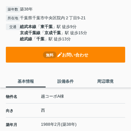
築38年
築年数
千葉県千葉市中央区院内２丁目9-21
所在地
総武本線
「
東千葉
」駅 徒歩9分
交通
京成千葉線
「
京成千葉
」駅 徒歩15分
総武線
「
千葉
」駅 徒歩13分
お問い合わせ
無料
基本情報
設備条件
周辺環境
越コーポA棟
物件名
西
向き
1988年2月(築38年)
築年月