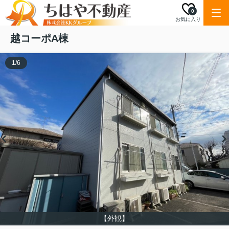
0
お気に入り
越コーポA棟
1
/
6
【外観】