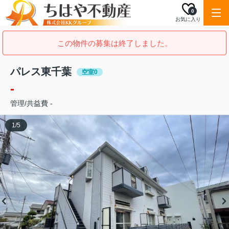
0
お気に入り
この物件の募集は終了しました。
パレス東千葉
空室0
-
管理/共益費 -
1
/
5