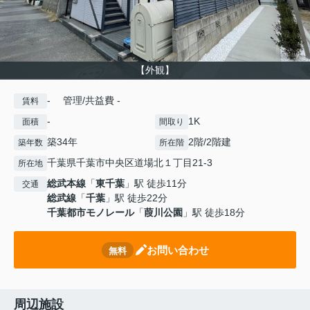
【外観】
- 管理/共益費 -
賃料
-
1K
面積
間取り
築34年
2階/2階建
築年数
所在階
千葉県千葉市中央区道場北１丁目21-3
所在地
総武本線
「
東千葉
」駅 徒歩11分
交通
総武線
「
千葉
」駅 徒歩22分
千葉都市モノレール
「
葭川公園
」駅 徒歩18分
お問い合わせ
無料
周辺施設