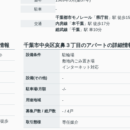
1969年3月(築57年)
築年
-
駐車
千葉都市モノレール
「
県庁前
」駅 徒歩1
内房線
「
本千葉
」駅 徒歩17分
交通
総武線
「
千葉
」駅 車10分
情報
千葉市中央区亥鼻３丁目のアパートの詳細情
ト
設備条件
駐輪場
敷地内ごみ置き場
インターネット対応
設備(その他)
-
駐車場/月額
-/-
用途地域
-
募集戸数 / 総戸数
- / 4戸
 徒歩
取引態様
専任媒介