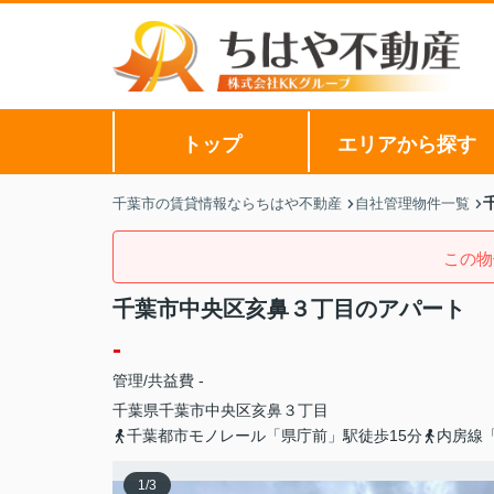
トップ
エリアから探す
千葉市の賃貸情報ならちはや不動産
自社管理物件一覧
この物
千葉市中央区亥鼻３丁目のアパート
-
管理/共益費 -
千葉県
千葉市中央区
亥鼻
３丁目
千葉都市モノレール「県庁前」駅徒歩15分
内房線
1
/
3