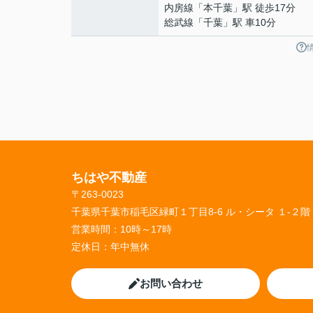
内房線
「
本千葉
」駅 徒歩17分
総武線
「
千葉
」駅 車10分
ちはや不動産
〒263-0023
千葉県千葉市稲毛区緑町１丁目8-6 ル・シータ １-２階
営業時間：
10時～17時
定休日：
年中無休
お問い合わせ