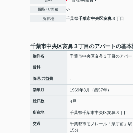
-
管理/共益費
-
賃料
-/-
間取り/面積
千葉県
千葉市中央区
亥鼻
３丁目
所在地
千葉市中央区亥鼻３丁目のアパートの基本
物件名
千葉市中央区亥鼻３丁目のアパー
賃料
-
管理/共益費
-
築年月
1969年3月（築57年）
総戸数
4戸
所在地
千葉県
千葉市中央区
亥鼻
３丁目
交通
千葉都市モノレール
「
県庁前
」駅
15分