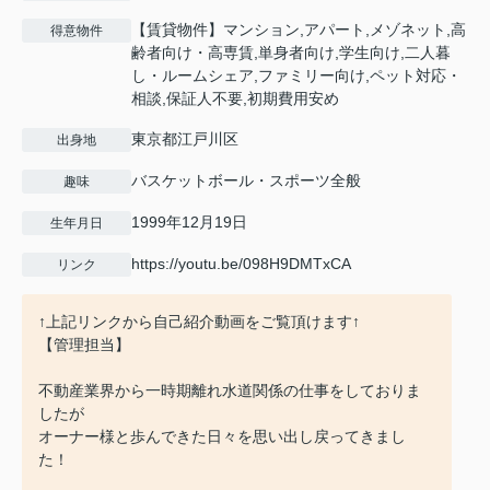
【賃貸物件】マンション,アパート,メゾネット,高
得意物件
齢者向け・高専賃,単身者向け,学生向け,二人暮
し・ルームシェア,ファミリー向け,ペット対応・
相談,保証人不要,初期費用安め
東京都江戸川区
出身地
バスケットボール・スポーツ全般
趣味
1999年12月19日
生年月日
https://youtu.be/098H9DMTxCA
リンク
↑上記リンクから自己紹介動画をご覧頂けます↑
【管理担当】
不動産業界から一時期離れ水道関係の仕事をしておりま
したが
オーナー様と歩んできた日々を思い出し戻ってきまし
た！