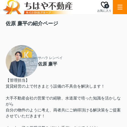
0
お気に入り
佐原 廉平の紹介ページ
サハラ レンペイ
佐原 廉平
【管理担当】
賃貸経営の上で付きまとう設備の不具合を解決します！
大手不動産会社の営業での経験、水道屋で培った知識を活かしな
がら
自分の物件のように考え、両者共にご納得頂ける解決策をご提案
させていただきます！