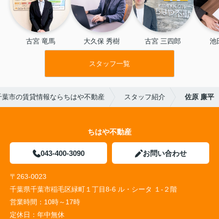
古宮 竜馬
大久保 秀樹
古宮 三四郎
池
スタッフ一覧
千葉市の賃貸情報ならちはや不動産
スタッフ紹介
佐原 廉平
ちはや不動産
043-400-3090
お問い合わせ
〒263-0023
千葉県千葉市稲毛区緑町１丁目8-6 ル・シータ １-２階
営業時間：
10時～17時
定休日：
年中無休