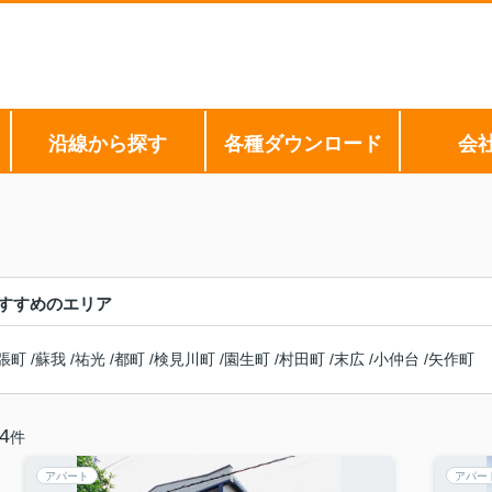
沿線から探す
各種ダウンロード
会
すすめのエリア
張町
/
蘇我
/
祐光
/
都町
/
検見川町
/
園生町
/
村田町
/
末広
/
小仲台
/
矢作町
4
件
アパート
アパー