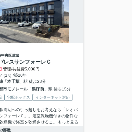
市中央区
葛城
パレスサンフォーレＣ
円
管理/共益費5,000円
㎡ (1K) /築20年
線
「
本千葉
」駅 徒歩23分
都市モノレール
「
県庁前
」駅 徒歩15分
場
宅配ボックス
インターネット対応
駅周辺への引っ越しをお考えなら「レオパ
ンフォーレＣ」。浴室乾燥機付きの物件な
乾燥機で浴室を乾燥させるこ...
もっと見る
の部屋