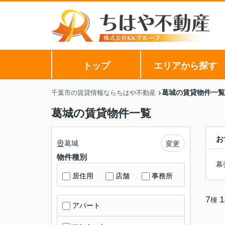
トップ
エリアから探す
葛城の賃貸物件一覧
千葉市の賃貸情報ならちはや不動産
葛城の賃貸物件一覧
お
葛城
変更
物件種別
幕
居住用
店舗
事務所
7
1
棟
アパート