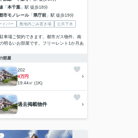
線
「
本千葉
」駅 徒歩18分
都市モノレール
「
県庁前
」駅 徒歩19分
ァイバー
敷地内ごみ置き場
公共下水
駐車場ご契約できます。都市ガス物件。南
の明るいお部屋です。フリーレント1か月あ
の部屋
202
4万円
19.44㎡ (1K)
過去掲載物件
ト