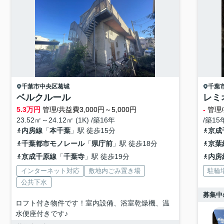
千葉市中央区
葛城
千葉
ベルクルール
レミ
5.3
万円
管理/共益費3,000円～5,000円
-
管理/
23.52㎡～24.12㎡ (1K) /築16年
/築15
内房線
「
本千葉
」駅 徒歩15分
京成
千葉都市モノレール
「
県庁前
」駅 徒歩18分
京葉
京成千原線
「
千葉寺
」駅 徒歩19分
内房
インターネット対応
敷地内ごみ置き場
駐輪
公共下水
募集中
ロフト付き物件です！室内設備、浴室乾燥機、温
水便座付きです♪