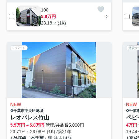
106
5.8万円
23.18㎡ (1K)
アパート
賃貸マ
NEW
NEW
千葉市中央区
葛城
千葉
レオパレス竹山
ペピ
5.5
万円～
5.8
万円
管理/共益費5,000円
4
万円
23.71㎡～26.08㎡ (1K) /築21年
19.44
外房線
「
本千葉
」駅 徒歩14分
京成