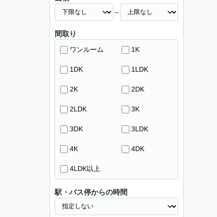
～
間取り
ワンルーム
1K
1DK
1LDK
2K
2DK
2LDK
3K
3DK
3LDK
4K
4DK
4LDK以上
駅・バス停からの時間