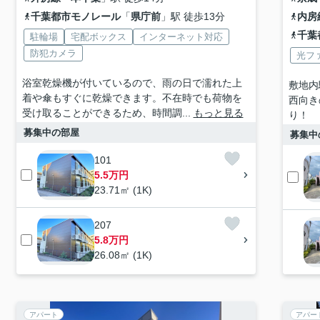
千葉都市モノレール
「
県庁前
」駅 徒歩13分
内房
千葉
駐輪場
宅配ボックス
インターネット対応
防犯カメラ
光フ
浴室乾燥機が付いているので、雨の日で濡れた上
敷地内
着や傘もすぐに乾燥できます。不在時でも荷物を
西向き
受け取ることができるため、時間調...
もっと見る
り！
募集中の部屋
募集中
101
5.5万円
23.71㎡ (1K)
207
5.8万円
26.08㎡ (1K)
アパート
アパー