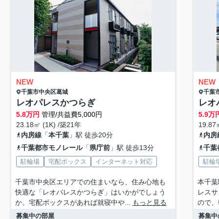
NEW
NEW
千葉市中央区
葛城
千葉
レオパレスかつらぎ
レオ
5.8
万円
管理/共益費5,000円
5.9
万
23.18㎡ (1K) /築21年
19.87
内房線
「
本千葉
」駅 徒歩20分
内房
千葉都市モノレール
「
県庁前
」駅 徒歩13分
千葉
駐輪場
宅配ボックス
インターネット対応
駐輪
千葉市中央区エリアでの住まいなら、住み心地も
本千葉
快適な「レオパレスかつらぎ」はいかがでしょう
レスサ
か。宅配ボックスがあれば就寝中や...
もっと見る
ので、
募集中の部屋
募集中