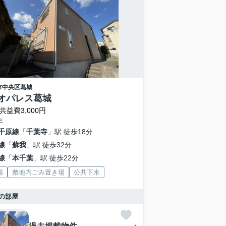
市中央区
葛城
オパレス葛城
共益費3,000円
年
千原線
「
千葉寺
」駅 徒歩18分
線
「
蘇我
」駅 徒歩32分
線
「
本千葉
」駅 徒歩22分
場
敷地内ごみ置き場
公共下水
の部屋