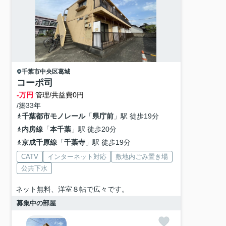
千葉市中央区
葛城
コーポ司
-万円
管理/共益費0円
/築33年
千葉都市モノレール
「
県庁前
」駅 徒歩19分
内房線
「
本千葉
」駅 徒歩20分
京成千原線
「
千葉寺
」駅 徒歩19分
CATV
インターネット対応
敷地内ごみ置き場
公共下水
ネット無料、洋室８帖で広々です。
募集中の部屋