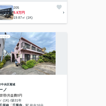
205
5.9万円
19.87㎡ (1K)
ンション
市中央区
葛城
ーノ
管理/共益費0円
㎡ (1K) /築31年
千原線
「
千葉寺
」駅 徒歩16分