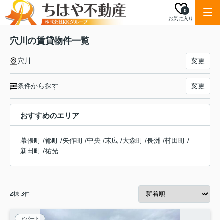
0
お気に入り
穴川の賃貸物件一覧
穴川
変更
条件から探す
変更
おすすめのエリア
幕張町
/
都町
/
矢作町
/
中央
/
末広
/
大森町
/
長洲
/
村田町
/
新田町
/
祐光
2
棟
3
件
アパート