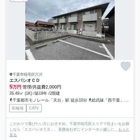
千葉市稲毛区穴川
エスパシオＣＤ
5
万円
管理/共益費2,000円
26.49㎡ (1K) /築19年 /2階建
千葉都市モノレール「天台」駅 徒歩10分
総武線「西千葉」駅 徒歩20分
駐輪場
CATV
こだわりで選びたい方におすすめ。千葉市稲毛区エリアで住まいをお探
しなら「エスパシオＣＤ」。直接会わずにインターホン越しに...
もっと
見る