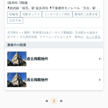
/築36年 /3階建
総武線「稲毛」駅 徒歩20分
千葉都市モノレール「天台」駅 徒歩3分
駐輪場
宅配ボックス
インターネット対応
敷地内ごみ置き場
公共下水
JCOMネット無料、駐車場1台あり（サイズ要確認）天台駅から徒歩６
分です！ ※入居決定後、クリーニングとなります。室内は...
もっと見る
募集中の部屋
過去掲載物件
過去掲載物件
1