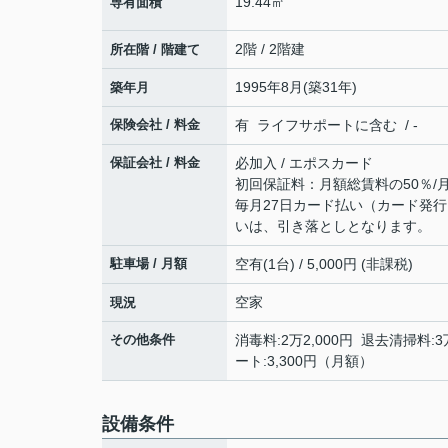
19.44㎡
専有面積
2階 / 2階建
所在階 / 階建て
1995年8月(築31年)
築年月
保険会社 / 料金
有 ライフサポートに含む / -
保証会社 / 料金
必加入 / エポスカード
初回保証料：月額総賃料の50％/
毎月27日カード払い（カード発行
いは、引き落としとなります。
駐車場 / 月額
空有(1台) / 5,000円 (非課税)
空家
現況
その他条件
消毒料:2万2,000円 退去清掃料:3
ート:3,300円（月額）
設備条件