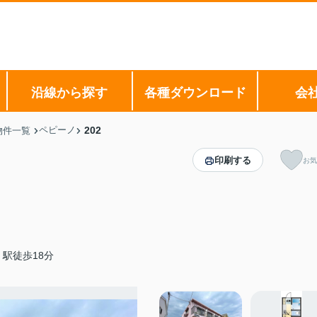
沿線から探す
各種ダウンロード
会
ペピーノ
202
物件一覧
印刷する
お気
駅徒歩18分