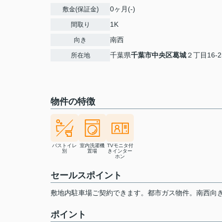
0ヶ月(-)
敷金(保証金)
1K
間取り
南西
向き
千葉県
千葉市中央区
葛城
２丁目16-2
所在地
物件の特徴
バストイレ
室内洗濯機
TVモニタ付
別
置場
きインター
ホン
セールスポイント
敷地内駐車場ご契約できます。都市ガス物件。南西向
ポイント