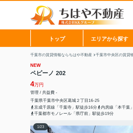
トップ
エリアから探す
千葉市の賃貸情報ならちはや不動産
千葉市中央区の賃貸
NEW
ペピーノ 202
4
万円
管理 / 共益費 -
千葉県
千葉市中央区
葛城
２丁目16-25
京成千原線「千葉寺」駅徒歩16分
内房線「本千葉」
千葉都市モノレール「県庁前」駅徒歩19分
1
/
23