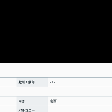
- / -
敷引 / 償却
南西
向き
バルコニー