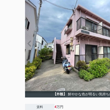
【外観】
鮮やかな色が明るい気持ち
4
万円
賃料