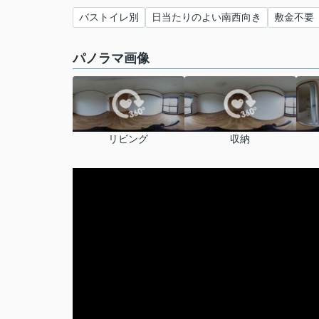
バストイレ別
日当たりのよい南西向き
敷金不要
パノラマ画像
リビング
収納