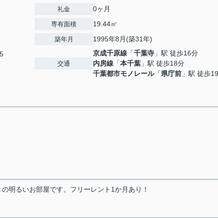
0ヶ月
礼金
19.44㎡
専有面積
1995年8月(築31年)
築年月
京成千原線
「
千葉寺
」駅 徒歩16分
5
内房線
「
本千葉
」駅 徒歩18分
交通
千葉都市モノレール
「
県庁前
」駅 徒歩1
きの明るいお部屋です。フリーレント1か月あり！