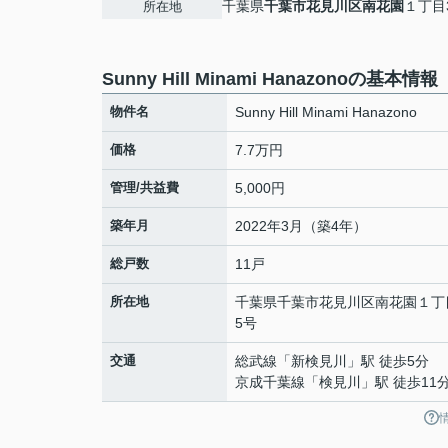
千葉県
千葉市花見川区
南花園
１丁目
所在地
Sunny Hill Minami Hanazonoの基本情報
物件名
Sunny Hill Minami Hanazono
価格
7.7万円
管理/共益費
5,000円
築年月
2022年3月（築4年）
総戸数
11戸
所在地
千葉県
千葉市花見川区
南花園
１丁
5号
交通
総武線
「
新検見川
」駅 徒歩5分
京成千葉線
「
検見川
」駅 徒歩11