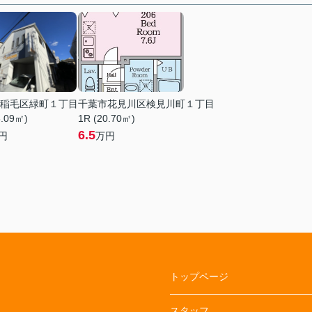
稲毛区緑町１丁目
千葉市花見川区検見川町１丁目
6.09㎡)
1R (20.70㎡)
6.5
円
万円
トップページ
スタッフ