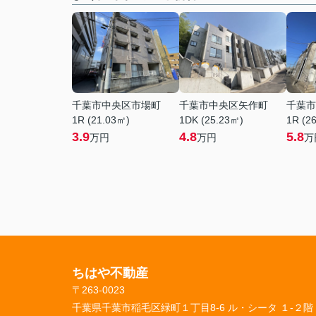
千葉市中央区市場町
千葉市中央区矢作町
千葉市
1R (21.03㎡)
1DK (25.23㎡)
1R (2
3.9
4.8
5.8
万円
万円
万
ちはや不動産
〒263-0023
千葉県千葉市稲毛区緑町１丁目8-6 ル・シータ １-２階