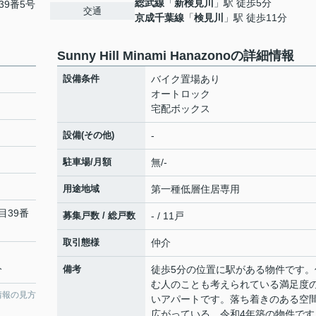
総武線
「
新検見川
」駅 徒歩5分
39番5号
交通
京成千葉線
「
検見川
」駅 徒歩11分
Sunny Hill Minami Hanazonoの詳細情報
設備条件
バイク置場あり
オートロック
宅配ボックス
設備(その他)
-
駐車場/月額
無/-
用途地域
第一種低層住居専用
目39番
募集戸数 / 総戸数
- / 11戸
取引態様
仲介
分
備考
徒歩5分の位置に駅がある物件です。
む人のことも考えられている満足度
情報の見方
いアパートです。落ち着きのある空
広がっている、令和4年築の物件です