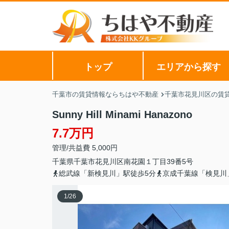
トップ
エリアから探す
千葉市の賃貸情報ならちはや不動産
千葉市花見川区の賃
Sunny Hill Minami Hanazono
7.7万円
管理/共益費 5,000円
千葉県
千葉市花見川区
南花園
１丁目39番5号
総武線「新検見川」駅徒歩5分
京成千葉線「検見川
1
/
26