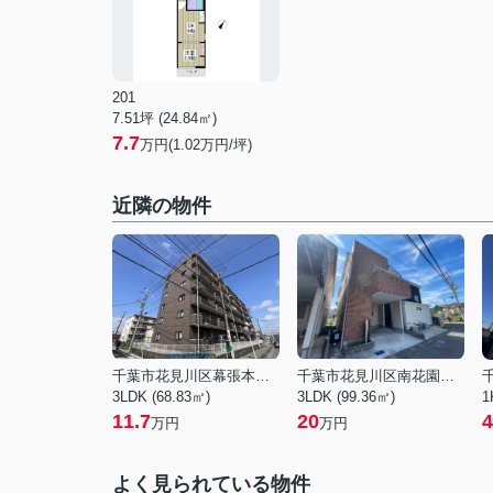
201
7.51坪 (24.84㎡)
7.7
万円(1.02万円/坪)
近隣の物件
千葉市花見川区幕張本郷３丁目
千葉市花見川区南花園２丁目
3LDK (68.83㎡)
3LDK (99.36㎡)
1
11.7
20
4
万円
万円
よく見られている物件