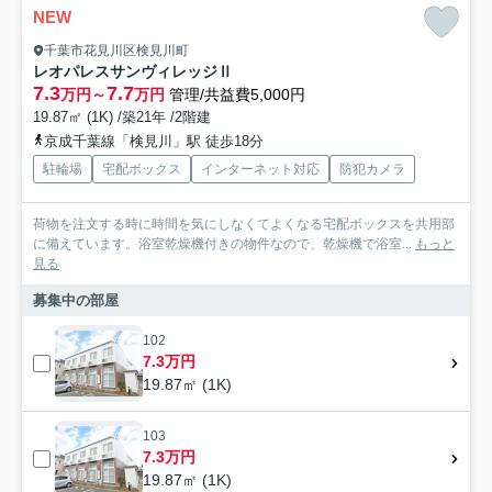
NEW
千葉市花見川区検見川町
レオパレスサンヴィレッジⅡ
7.3
7.7
万円～
万円
管理/共益費5,000円
19.87㎡ (1K) /築21年 /2階建
京成千葉線「検見川」駅 徒歩18分
駐輪場
宅配ボックス
インターネット対応
防犯カメラ
荷物を注文する時に時間を気にしなくてよくなる宅配ボックスを共用部
に備えています。浴室乾燥機付きの物件なので、乾燥機で浴室...
もっと
見る
募集中の部屋
102
7.3万円
19.87㎡ (1K)
103
7.3万円
19.87㎡ (1K)