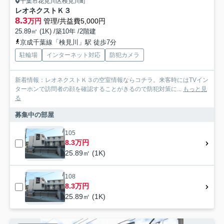
千葉市花見川区検見川町
レオネクストＫ３
8.3
万円
管理/共益費5,000円
25.89㎡ (1K) /築10年 /2階建
京成千葉線「検見川」駅 徒歩7分
駐輪場
インターネット対応
防犯カメラ
新着情報：レオネクストＫ３の空室情報ならコチラ。来客時にはTVイン
ターホンで訪問者の顔を確認することがきるので防犯対策に...
もっと見
る
募集中の部屋
105
8.3万円
25.89㎡ (1K)
108
8.3万円
25.89㎡ (1K)