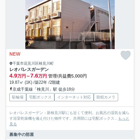
NEW
千葉市花見川区検見川町
レオパレスガーデン
4.9
7.6
万円～
万円
管理/共益費5,000円
19.87㎡ (1K) /築22年 /2階建
京成千葉線「検見川」駅 徒歩18分
駐輪場
宅配ボックス
インターネット対応
防犯カメラ
レオパレスガーデン：新検見川駅にも近くて便利。お風呂の湿気を減ら
す浴室乾燥機を備え付けた物件です。共用部には宅配ボックス...
もっと
見る
募集中の部屋