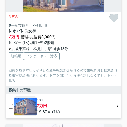
NEW
千葉市花見川区検見川町
レオパレス女神
7
万円
管理/共益費5,000円
19.87㎡ (1K) /築17年 /2階建
京成千葉線「検見川」駅 徒歩18分
駐輪場
インターネット対応
湿気を残さずしっかりと衣類を乾燥させられるので生乾き臭も軽減され
る浴室乾燥機があります。ドアを開けたり直接会話しなくても...
もっと
見る
募集中の部屋
104
7万円
19.87㎡ (1K)