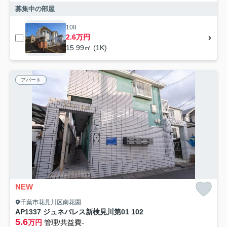
募集中の部屋
108
2.6万円
15.99㎡ (1K)
アパート
NEW
千葉市花見川区南花園
AP1337 ジュネパレス新検見川第01 102
5.6
万円
管理/共益費-