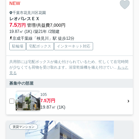
NEW
千葉市花見川区花園
レオパレスＥＸ
7.5
万円
管理/共益費7,000円
19.87㎡ (1K) /築21年 /2階建
京成千葉線「検見川」駅 徒歩12分
駐輪場
宅配ボックス
インターネット対応
共用部には宅配ボックスが備え付けられているため、忙しくて在宅時間
が少なくても荷物を受け取れます。浴室乾燥機を備え付けてい...
もっと
見る
募集中の部屋
105
7.5万円
19.87㎡ (1K)
賃貸マンション