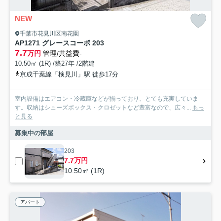
NEW
千葉市花見川区南花園
AP1271 グレースコーポ 203
7.7
万円
管理/共益費-
10.50㎡ (1R) /築27年 /2階建
京成千葉線「検見川」駅 徒歩17分
室内設備はエアコン・冷蔵庫などが揃っており、とても充実していま
す。収納はシューズボックス・クロゼットなど豊富なので、広々...
もっ
と見る
募集中の部屋
203
7.7万円
10.50㎡ (1R)
アパート