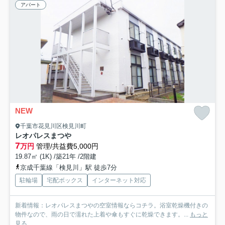
アパート
NEW
千葉市花見川区検見川町
レオパレスまつや
7
万円
管理/共益費5,000円
19.87㎡ (1K) /築21年 /2階建
京成千葉線「検見川」駅 徒歩7分
駐輪場
宅配ボックス
インターネット対応
新着情報：レオパレスまつやの空室情報ならコチラ。浴室乾燥機付きの
物件なので、雨の日で濡れた上着や傘もすぐに乾燥できます。...
もっと
見る