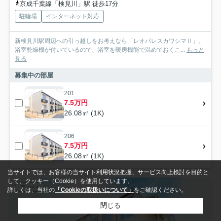
京成千葉線「検見川」駅 徒歩17分
駐輪場
インターネット対応
新検見川駅周辺への引っ越しをお考えなら「レオパレスカワシマⅡ」。
浴室乾燥機が付いているので、浴室を暖房機能で温めておくこ...
もっと
見る
募集中の部屋
201
7.5万円
26.08㎡ (1K)
206
7.5万円
26.08㎡ (1K)
当サイトでは、お客様の当サイト利用状況把握、サービス向上検討を目的と
して、クッキー（Cookie）を使用しています。
アパート
詳しくは、当社の
「Cookieの取扱いについて」
をご確認ください。
閉じる