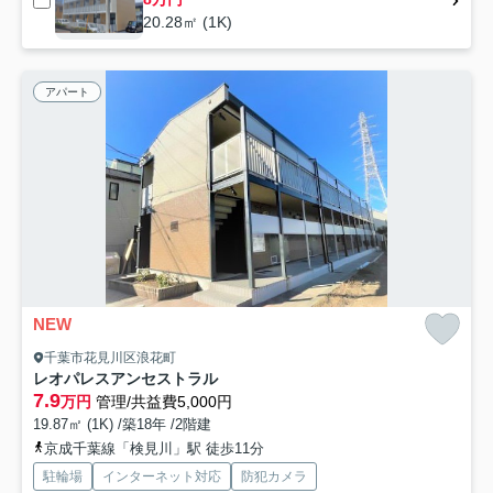
20.28㎡ (1K)
アパート
NEW
千葉市花見川区浪花町
レオパレスアンセストラル
7.9
万円
管理/共益費5,000円
19.87㎡ (1K) /築18年 /2階建
京成千葉線「検見川」駅 徒歩11分
駐輪場
インターネット対応
防犯カメラ