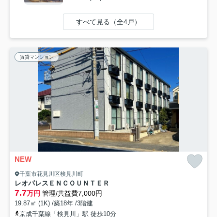
すべて見る（全4戸）
賃貸マンション
NEW
千葉市花見川区検見川町
レオパレスＥＮＣＯＵＮＴＥＲ
7.7
万円
管理/共益費7,000円
19.87㎡ (1K) /築18年 /3階建
京成千葉線「検見川」駅 徒歩10分