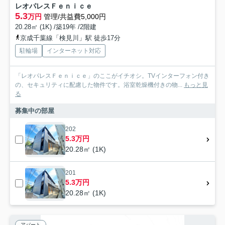
レオパレスＦｅｎｉｃｅ
5.3
万円
管理/共益費5,000円
20.28㎡ (1K) /築19年 /2階建
京成千葉線「検見川」駅 徒歩17分
駐輪場
インターネット対応
「レオパレスＦｅｎｉｃｅ」のここがイチオシ。TVインターフォン付き
の、セキュリティに配慮した物件です。浴室乾燥機付きの物...
もっと見
る
募集中の部屋
202
5.3万円
20.28㎡ (1K)
201
5.3万円
20.28㎡ (1K)
アパート