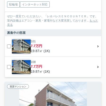
駐輪場
インターネット対応
ぜひ一度見ていただきたい、「レオパレスＥＮＣＯＵＮＴＥＲ」です。
室内設備はエアコン・家具・家電付など大変充実しております...
もっと
見る
募集中の部屋
101
7.7万円
19.87㎡ (1K)
108
7.7万円
19.87㎡ (1K)
賃貸マンション