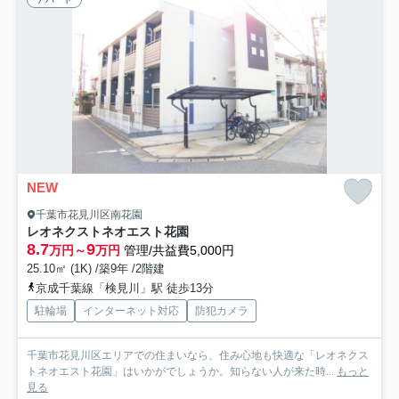
NEW
千葉市花見川区南花園
レオネクストネオエスト花園
8.7
9
万円～
万円
管理/共益費5,000円
25.10㎡ (1K) /築9年 /2階建
京成千葉線「検見川」駅 徒歩13分
駐輪場
インターネット対応
防犯カメラ
千葉市花見川区エリアでの住まいなら、住み心地も快適な「レオネクス
トネオエスト花園」はいかがでしょうか。知らない人が来た時...
もっと
見る