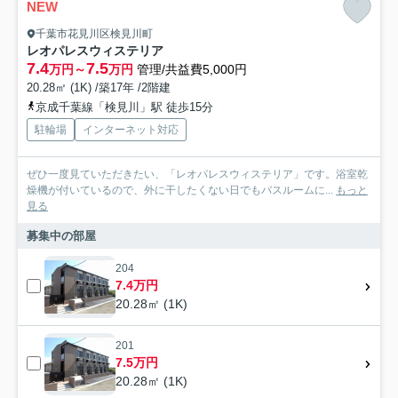
NEW
千葉市花見川区検見川町
レオパレスウィステリア
7.4
7.5
万円～
万円
管理/共益費5,000円
20.28㎡ (1K) /築17年 /2階建
京成千葉線「検見川」駅 徒歩15分
駐輪場
インターネット対応
ぜひ一度見ていただきたい、「レオパレスウィステリア」です。浴室乾
燥機が付いているので、外に干したくない日でもバスルームに...
もっと
見る
募集中の部屋
204
7.4万円
20.28㎡ (1K)
201
7.5万円
20.28㎡ (1K)