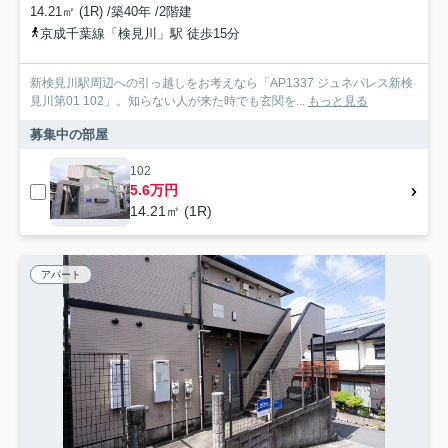
14.21㎡ (1R) /築40年 /2階建
京成千葉線「検見川」駅 徒歩15分
新検見川駅周辺への引っ越しをお考えなら「AP1337 ジュネパレス新検
見川第01 102」。知らない人が来た時でも玄関を...
もっと見る
募集中の部屋
102
5.6万円
14.21㎡ (1R)
アパート