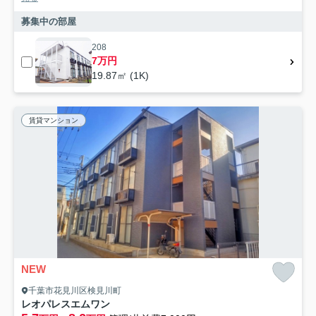
募集中の部屋
208
7万円
19.87㎡ (1K)
賃貸マンション
NEW
千葉市花見川区検見川町
レオパレスエムワン