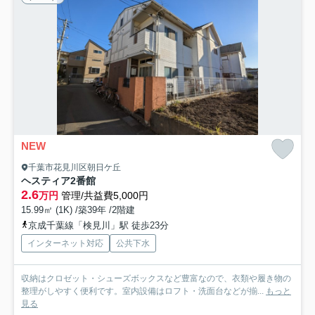
NEW
千葉市花見川区朝日ケ丘
ヘスティア2番館
2.6
万円
管理/共益費5,000円
15.99㎡ (1K) /築39年 /2階建
京成千葉線「検見川」駅 徒歩23分
インターネット対応
公共下水
収納はクロゼット・シューズボックスなど豊富なので、衣類や履き物の
整理がしやすく便利です。室内設備はロフト・洗面台などが揃...
もっと
見る