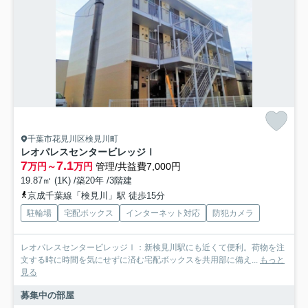
千葉市花見川区検見川町
レオパレスセンタービレッジⅠ
7
7.1
万円～
万円
管理/共益費7,000円
19.87㎡ (1K) /築20年 /3階建
京成千葉線「検見川」駅 徒歩15分
駐輪場
宅配ボックス
インターネット対応
防犯カメラ
レオパレスセンタービレッジⅠ：新検見川駅にも近くて便利。荷物を注
文する時に時間を気にせずに済む宅配ボックスを共用部に備え...
もっと
見る
募集中の部屋