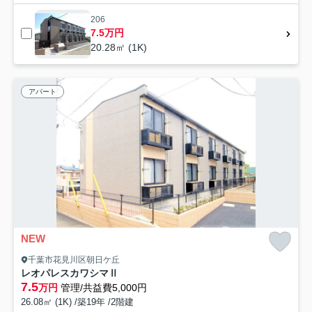
206
7.5万円
20.28㎡ (1K)
アパート
NEW
千葉市花見川区朝日ケ丘
レオパレスカワシマⅡ
7.5
万円
管理/共益費5,000円
26.08㎡ (1K) /築19年 /2階建