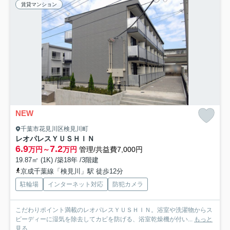
賃貸マンション
NEW
千葉市花見川区検見川町
レオパレスＹＵＳＨＩＮ
6.9
7.2
万円～
万円
管理/共益費7,000円
19.87㎡ (1K) /築18年 /3階建
京成千葉線「検見川」駅 徒歩12分
駐輪場
インターネット対応
防犯カメラ
こだわりポイント満載のレオパレスＹＵＳＨＩＮ。浴室や洗濯物からス
ピーディーに湿気を除去してカビを防げる、浴室乾燥機が付い...
もっと
見る