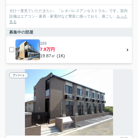
ぜひ一度見ていただきたい、「レオパレスアンセストラル」です。室内
設備はエアコン・家具・家電付など豊富に揃っており、過ごし...
もっと
見る
募集中の部屋
103
7.9万円
19.87㎡ (1K)
アパート