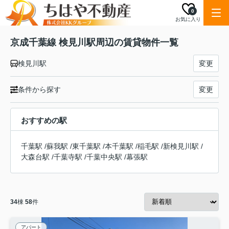
0
お気に入り
京成千葉線 検見川駅周辺の賃貸物件一覧
検見川駅
変更
条件から探す
変更
おすすめの駅
千葉駅
/
蘇我駅
/
東千葉駅
/
本千葉駅
/
稲毛駅
/
新検見川駅
/
大森台駅
/
千葉寺駅
/
千葉中央駅
/
幕張駅
34
棟
58
件
アパート