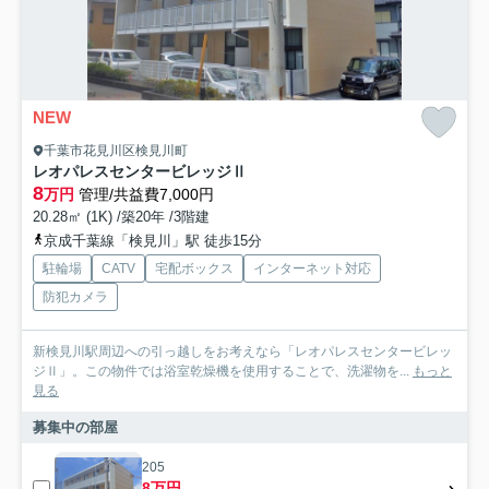
NEW
千葉市花見川区検見川町
レオパレスセンタービレッジⅡ
8
万円
管理/共益費7,000円
20.28㎡ (1K) /築20年 /3階建
京成千葉線「検見川」駅 徒歩15分
駐輪場
CATV
宅配ボックス
インターネット対応
防犯カメラ
新検見川駅周辺への引っ越しをお考えなら「レオパレスセンタービレッ
ジⅡ」。この物件では浴室乾燥機を使用することで、洗濯物を...
もっと
見る
募集中の部屋
205
8万円