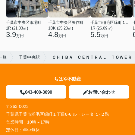
千葉市中央区市場町
千葉市中央区矢作町
千葉市稲毛区緑町１丁目
1R (21.03㎡)
1DK (25.23㎡)
1R (26.09㎡)
1
3.9
4.8
5.5
万円
万円
万円
一覧
千葉中央駅
ＣＨＩＢＡ ＣＥＮＴＲＡＬ ＴＯＷＥＲ
ちはや不動産
043-400-3090
お問い合わせ
〒263-0023
千葉県千葉市稲毛区緑町１丁目8-6 ル・シータ １-２階
営業時間：
10時～17時
定休日：
年中無休