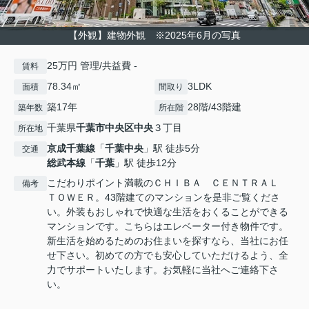
【外観】建物外観 ※2025年6月の写真
25万円 管理/共益費 -
賃料
78.34㎡
3LDK
面積
間取り
築17年
28階/43階建
築年数
所在階
千葉県
千葉市中央区
中央
３丁目
所在地
京成千葉線
「
千葉中央
」駅 徒歩5分
交通
総武本線
「
千葉
」駅 徒歩12分
こだわりポイント満載のＣＨＩＢＡ ＣＥＮＴＲＡＬ
備考
ＴＯＷＥＲ。43階建てのマンションを是非ご覧くださ
い。外装もおしゃれで快適な生活をおくることができる
マンションです。こちらはエレベーター付き物件です。
新生活を始めるためのお住まいを探すなら、当社にお任
せ下さい。初めての方でも安心していただけるよう、全
力でサポートいたします。お気軽に当社へご連絡下さ
い。