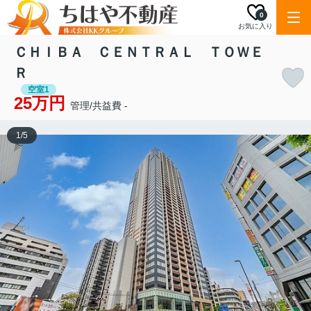
0
お気に入り
ＣＨＩＢＡ ＣＥＮＴＲＡＬ ＴＯＷＥ
Ｒ
空室1
25万円
管理/共益費 -
1
/
5