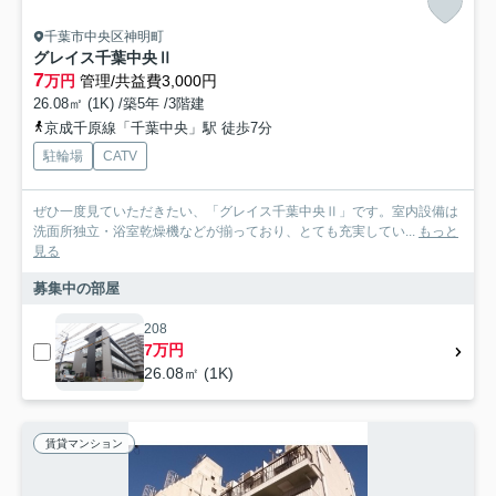
千葉市中央区神明町
グレイス千葉中央Ⅱ
7
万円
管理/共益費3,000円
26.08㎡ (1K) /築5年 /3階建
京成千原線「千葉中央」駅 徒歩7分
駐輪場
CATV
ぜひ一度見ていただきたい、「グレイス千葉中央Ⅱ」です。室内設備は
洗面所独立・浴室乾燥機などが揃っており、とても充実してい...
もっと
見る
募集中の部屋
208
7万円
26.08㎡ (1K)
賃貸マンション