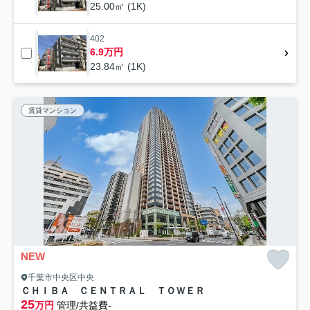
25.00㎡ (1K)
402
6.9万円
23.84㎡ (1K)
賃貸マンション
NEW
千葉市中央区中央
ＣＨＩＢＡ ＣＥＮＴＲＡＬ ＴＯＷＥＲ
25
万円
管理/共益費-