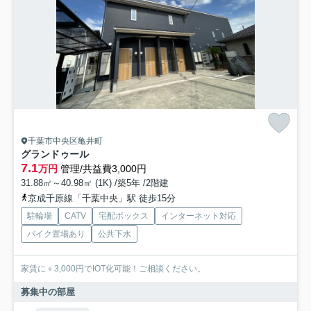
千葉市中央区亀井町
グランドゥール
7.1
万円
管理/共益費3,000円
31.88㎡～40.98㎡ (1K) /築5年 /2階建
京成千原線「千葉中央」駅 徒歩15分
駐輪場
CATV
宅配ボックス
インターネット対応
バイク置場あり
公共下水
家賃に＋3,000円でIOT化可能！ご相談ください。
募集中の部屋