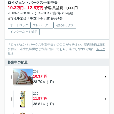
ロイジェントパークス千葉中央
10.3
12.8
万円～
万円
管理/共益費11,000円
26.09㎡～38.81㎡ (1R～1DK) /築7年 /16階建
京成千葉線「千葉中央」駅 徒歩6分
オートロック
エレベーター
宅配ボックス
インターネット対応
「ロイジェントパークス千葉中央」のここがイチオシ。室内設備は洗面
所独立・浴室乾燥機など豊富に揃っており、過ごしやすいお部...
もっと
見る
募集中の部屋
208
10.3万円
28.70㎡ (1R)
210
11.9万円
38.81㎡ (1R)