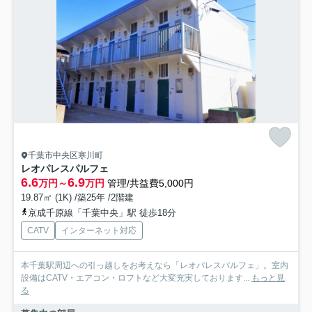
千葉市中央区寒川町
レオパレスパルフェ
6.6
6.9
万円～
万円
管理/共益費5,000円
19.87㎡ (1K) /築25年 /2階建
京成千原線「千葉中央」駅 徒歩18分
CATV
インターネット対応
本千葉駅周辺への引っ越しをお考えなら「レオパレスパルフェ」。室内
設備はCATV・エアコン・ロフトなど大変充実しております...
もっと見
る