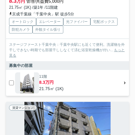
8.3
万円
管理/共益費5,000円
21.75㎡ (1K) /築1年 /11階建
京成千葉線「千葉中央」駅 徒歩5分
オートロック
エレベーター
光ファイバー
宅配ボックス
防犯カメラ
外観タイル張り
ステージファースト千葉中央：千葉中央駅にも近くて便利。洗濯物を外
干しできない時期でも部屋干ししなくて済む浴室乾燥機が付い...
もっと
見る
募集中の部屋
11階
8.3万円
21.75㎡ (1K)
賃貸マンション