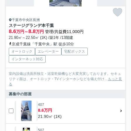
千葉市中央区長洲
ステージグランデ本千葉
8.6
8.8
万円～
万円
管理/共益費11,000円
21.90㎡～22.50㎡ (1K) /築1年 /13階建
京成千葉線「千葉中央」駅 徒歩10分
オートロック
エレベーター
宅配ボックス
インターネット対応
室内設備は洗面所独立・浴室乾燥機など大変充実しております。セキュ
リティ面は、オートロック・TVインターホンなどを備え付け...
もっと見
る
募集中の部屋
407
8.6万円
21.90㎡ (1K)
507