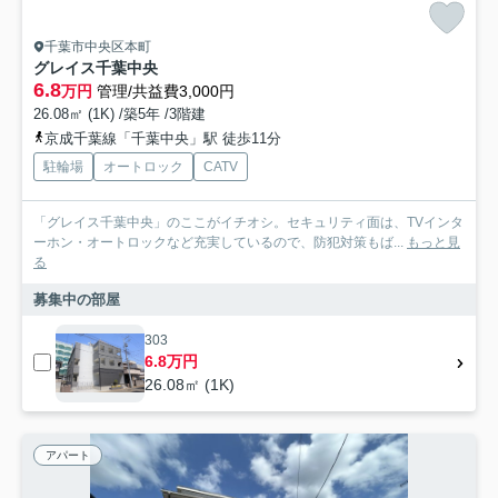
千葉市中央区本町
グレイス千葉中央
6.8
万円
管理/共益費3,000円
26.08㎡ (1K) /築5年 /3階建
京成千葉線「千葉中央」駅 徒歩11分
駐輪場
オートロック
CATV
「グレイス千葉中央」のここがイチオシ。セキュリティ面は、TVインタ
ーホン・オートロックなど充実しているので、防犯対策もば...
もっと見
る
募集中の部屋
303
6.8万円
26.08㎡ (1K)
アパート