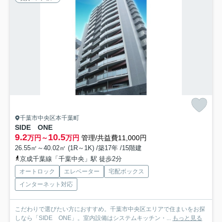
千葉市中央区本千葉町
SIDE ONE
9.2
10.5
万円～
万円
管理/共益費11,000円
26.55㎡～40.02㎡ (1R～1K) /築17年 /15階建
京成千葉線「千葉中央」駅 徒歩2分
オートロック
エレベーター
宅配ボックス
インターネット対応
こだわりで選びたい方におすすめ。千葉市中央区エリアで住まいをお探
しなら「SIDE ONE」。室内設備はシステムキッチン・...
もっと見る