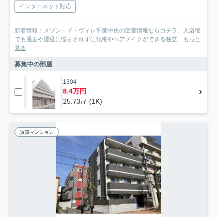
インターネット対応
新着情報：メゾン・ド・ヴィレ千葉中央の空室情報ならコチラ。入浴後
でも温度や湿度に悩まされずに化粧やヘアメイクができる独立...
もっと
見る
募集中の部屋
1304
8.4万円
25.73㎡ (1K)
賃貸マンション