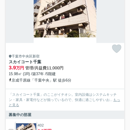
千葉市中央区新宿
スカイコート千葉
3.9
万円
管理/共益費11,000円
15.98㎡ (1R) /築37年 /5階建
京成千原線「千葉中央」駅 徒歩6分
「スカイコート千葉」のここがイチオシ。室内設備はシステムキッチ
ン・家具・家電付などが揃っているので、快適に過ごしやすいお...
もっ
と見る
募集中の部屋
402