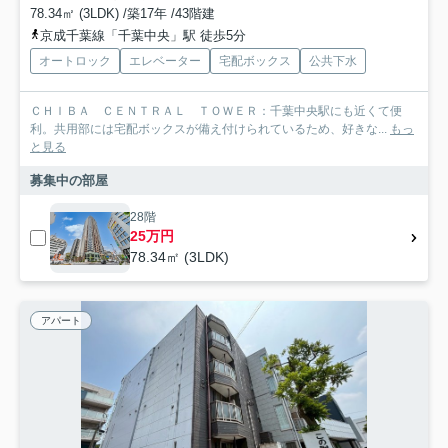
78.34㎡ (3LDK) /築17年 /43階建
京成千葉線「千葉中央」駅 徒歩5分
オートロック
エレベーター
宅配ボックス
公共下水
ＣＨＩＢＡ ＣＥＮＴＲＡＬ ＴＯＷＥＲ：千葉中央駅にも近くて便
利。共用部には宅配ボックスが備え付けられているため、好きな...
もっ
と見る
募集中の部屋
28階
25万円
78.34㎡ (3LDK)
アパート