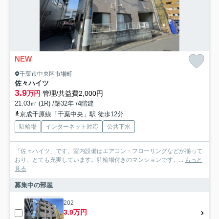
NEW
千葉市中央区市場町
佐々ハイツ
3.9
万円
管理/共益費2,000円
21.03㎡ (1R) /築32年 /4階建
京成千原線「千葉中央」駅 徒歩12分
駐輪場
インターネット対応
公共下水
「佐々ハイツ」です。室内設備はエアコン・フローリングなどが揃って
おり、とても充実しています。駐輪場付きのマンションです。...
もっと
見る
募集中の部屋
202
3.9万円