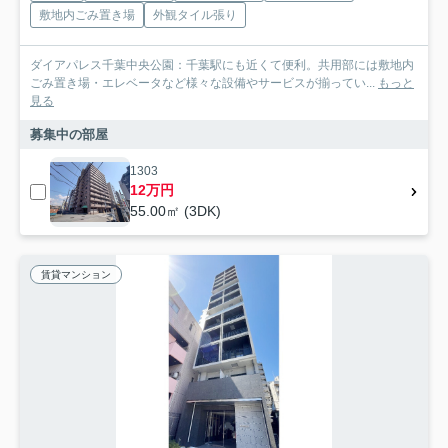
敷地内ごみ置き場
外観タイル張り
ダイアパレス千葉中央公園：千葉駅にも近くて便利。共用部には敷地内
ごみ置き場・エレベータなど様々な設備やサービスが揃ってい...
もっと
見る
募集中の部屋
1303
12万円
55.00㎡ (3DK)
賃貸マンション