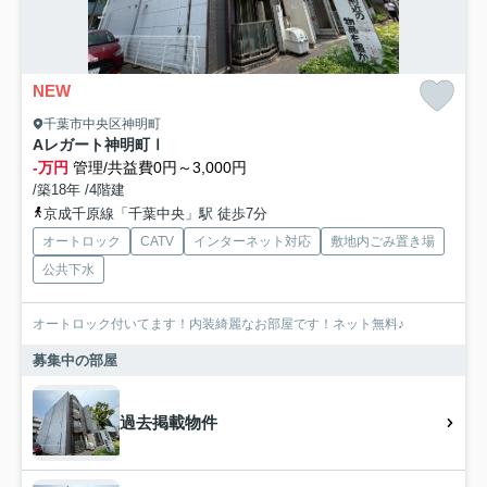
NEW
千葉市中央区神明町
Aレガート神明町Ⅰ
-万円
管理/共益費0円～3,000円
/築18年 /4階建
京成千原線「千葉中央」駅 徒歩7分
オートロック
CATV
インターネット対応
敷地内ごみ置き場
公共下水
オートロック付いてます！内装綺麗なお部屋です！ネット無料♪
募集中の部屋
過去掲載物件