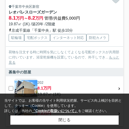
千葉市中央区新宿
レオパレスローズガーデン
8.1
8.2
万円～
万円
管理/共益費5,000円
19.87㎡ (1K) /築20年 /2階建
京成千葉線「千葉中央」駅 徒歩10分
駐輪場
宅配ボックス
インターネット対応
防犯カメラ
荷物を注文する時に時間を気にしなくてよくなる宅配ボックスが共用部
に付いています。浴室乾燥機を設置しているので、外干しでき...
もっと
見る
募集中の部屋
202
8.1万円
19.87㎡ (1K)
当サイトでは、お客様の当サイト利用状況把握、サービス向上検討を目的と
して、クッキー（Cookie）を使用しています。
201
詳しくは、当社の
「Cookieの取扱いについて」
をご確認ください。
8.2万円
19.87㎡ (1K)
閉じる