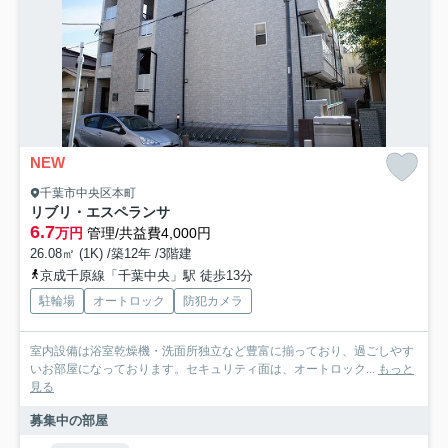
NEW
千葉市中央区本町
リブリ・エスペランサ
6.7
万円
管理/共益費4,000円
26.08㎡ (1K) /築12年 /3階建
京成千原線「千葉中央」駅 徒歩13分
駐輪場
オートロック
防犯カメラ
室内設備は浴室乾燥機・洗面所独立など豊富に揃っており、過ごしやす
いお部屋になっております。セキュリティ面は、オートロック...
もっと
見る
募集中の部屋