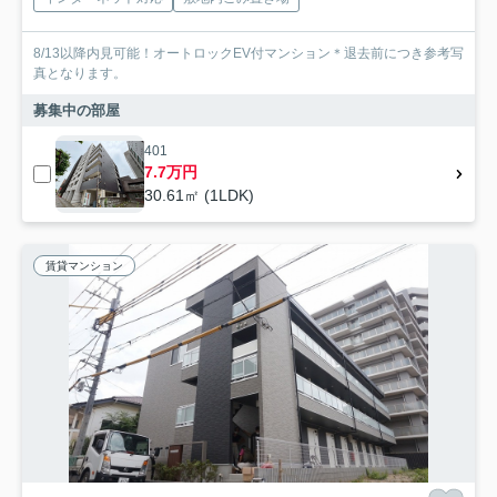
8/13以降内見可能！オートロックEV付マンション＊退去前につき参考写
真となります。
募集中の部屋
401
7.7万円
30.61㎡ (1LDK)
賃貸マンション