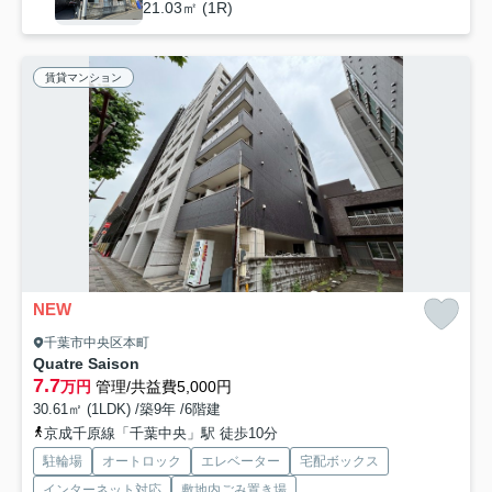
21.03㎡ (1R)
賃貸マンション
NEW
千葉市中央区本町
Quatre Saison
7.7
万円
管理/共益費5,000円
30.61㎡ (1LDK) /築9年 /6階建
京成千原線「千葉中央」駅 徒歩10分
駐輪場
オートロック
エレベーター
宅配ボックス
インターネット対応
敷地内ごみ置き場