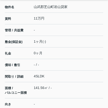
山武郡芝山町岩山貸家
物件名
11万円
賃料
-
管理 / 共益費
1ヶ月(-)
敷金(保証金)
0ヶ月
礼金
- / -
償却 / 敷引
4SLDK
間取り / 詳細
141.56㎡ / -
面積 /
バルコニー面積
-
向き