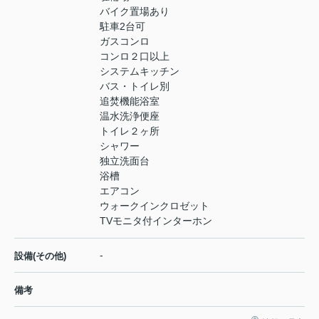
バイク置場あり
駐車2台可
ガスコンロ
コンロ２口以上
システムキッチン
バス・トイレ別
追焚機能浴室
温水洗浄便座
トイレ２ヶ所
シャワー
独立洗面台
浴槽
エアコン
ウォークインクロゼット
TVモニタ付インターホン
-
設備(その他)
備考