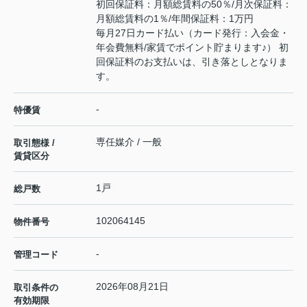
初回保証料：月額総賃料の50％/月次保証料：
月額総賃料の1％/年間保証料：1万円
毎月27日カード払い（カード発行：入会金・
年会費無料/家賃でポイント貯まります♪） 初
回保証料のお支払いは、引き落としとなりま
す。
-
特優賃
専任媒介 / 一般
取引態様 /
賃貸区分
1戸
総戸数
102064145
物件番号
-
管理コード
2026年08月21日
取引条件の
有効期限