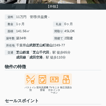
【外観】
11万円 管理/共益費 -
賃料
1ヶ月
0ヶ月
敷金
礼金
141.56㎡
4SLDK
面積
間取り
築34年
2階建
築年数
階建て
千葉県
山武郡芝山町
岩山
2249-77
所在地
芝山鉄道
「
芝山千代田
」駅 徒歩65分
交通
成田線
「
成田空港
」駅 徒歩110分
物件の特徴
バストイレ
室内洗濯機
TVモニタ
独立洗面台
別
置場
付きインタ
ーホン
セールスポイント