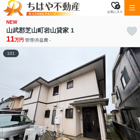
0
お気に入り
NEW
山武郡芝山町岩山貸家 1
11
万円
管理/共益費 -
1
/
21