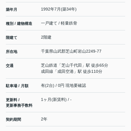
1992年7月(築34年)
築年月
一戸建て / 軽量鉄骨
種別 / 建物構造
2階建
階建て
千葉県
山武郡芝山町
岩山
2249-77
所在地
芝山鉄道
「
芝山千代田
」駅 徒歩65分
交通
成田線
「
成田空港
」駅 徒歩110分
有(2台) / 0円 現地要確認
駐車場 / 月額
1ヶ月(新賃料) / -
更新料 /
更新事務手数料
2年
契約期間