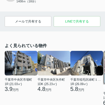
1408ｍ（18分）
メールで共有する
LINEで共有する
よく見られている物件
千葉市中央区矢作町
千葉市中央区市場町
千葉市稲毛区緑町１丁目
1DK (25.23㎡)
1R (21.03㎡)
1R (26.09㎡)
4.8
3.9
5.8
万円
万円
万円
1