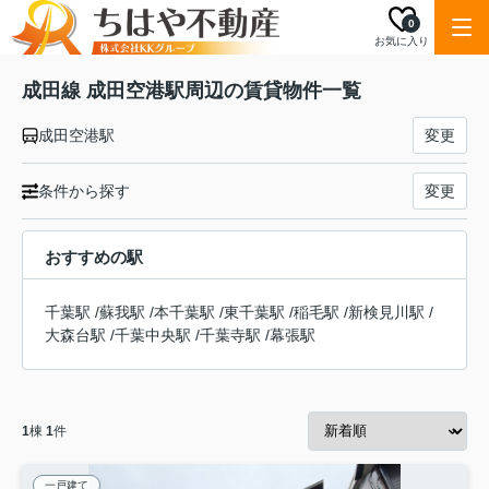
0
お気に入り
成田線 成田空港駅周辺の賃貸物件一覧
成田空港駅
変更
条件から探す
変更
おすすめの駅
千葉駅
/
蘇我駅
/
本千葉駅
/
東千葉駅
/
稲毛駅
/
新検見川駅
/
大森台駅
/
千葉中央駅
/
千葉寺駅
/
幕張駅
1
棟
1
件
一戸建て