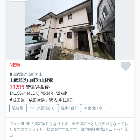
NEW
山武郡芝山町岩山
山武郡芝山町岩山貸家
11
万円
管理/共益費-
141.56㎡ (4LDK) /築34年 /2階建
成田線「成田空港」駅 徒歩110分
駐輪場
バイク置場あり
駐車2台可
浄化槽排水
広々４SLDKの貸家物件となります。全部屋広々とした間取となってお
りますのでファミリー様におすすめです。敷地内駐車場2台...
もっと見
る