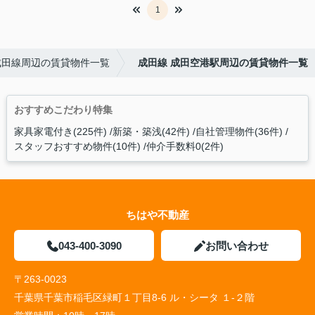
1
成田線周辺の賃貸物件一覧
成田線 成田空港駅周辺の賃貸物件一覧
おすすめこだわり特集
家具家電付き(225件)
新築・築浅(42件)
自社管理物件(36件)
スタッフおすすめ物件(10件)
仲介手数料0(2件)
ちはや不動産
043-400-3090
お問い合わせ
〒263-0023
千葉県千葉市稲毛区緑町１丁目8-6 ル・シータ １-２階