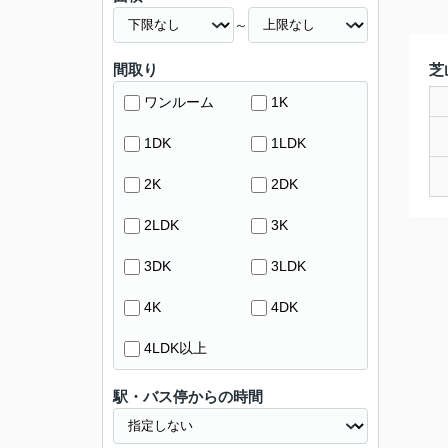
～
間取り
芝
ワンルーム
1K
1DK
1LDK
2K
2DK
2LDK
3K
3DK
3LDK
4K
4DK
4LDK以上
駅・バス停からの時間