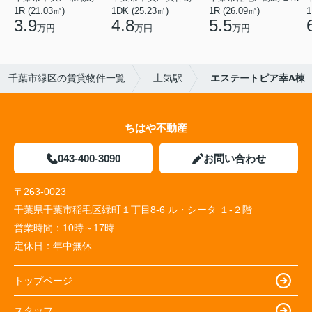
1R (21.03㎡)
1DK (25.23㎡)
1R (26.09㎡)
1
3.9
4.8
5.5
万円
万円
万円
千葉市緑区の賃貸物件一覧
土気駅
エステートピア幸A棟
ちはや不動産
043-400-3090
お問い合わせ
〒263-0023
千葉県千葉市稲毛区緑町１丁目8-6 ル・シータ １-２階
営業時間：
10時～17時
定休日：
年中無休
トップページ
スタッフ