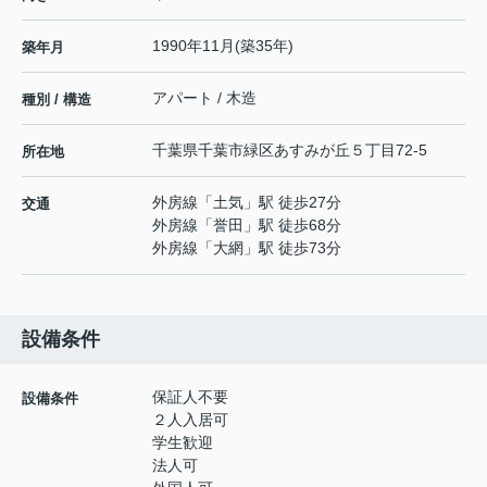
1990年11月(築35年)
築年月
アパート / 木造
種別 / 構造
千葉県
千葉市緑区
あすみが丘
５丁目72-5
所在地
外房線
「
土気
」駅 徒歩27分
交通
外房線
「
誉田
」駅 徒歩68分
外房線
「
大網
」駅 徒歩73分
設備条件
保証人不要
設備条件
２人入居可
学生歓迎
法人可