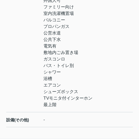
外国人可
ファミリー向け
室内洗濯機置場
バルコニー
プロパンガス
公営水道
公共下水
電気有
敷地内ごみ置き場
ガスコンロ
バス・トイレ別
シャワー
浴槽
エアコン
シューズボックス
TVモニタ付インターホン
最上階
-
設備(その他)