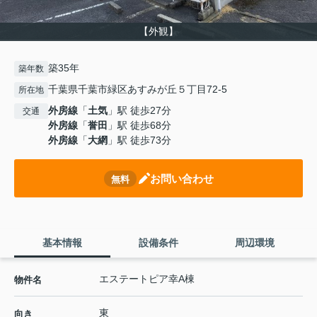
【外観】
築35年
築年数
千葉県千葉市緑区あすみが丘５丁目72-5
所在地
外房線
「
土気
」駅 徒歩27分
交通
外房線
「
誉田
」駅 徒歩68分
外房線
「
大網
」駅 徒歩73分
お問い合わせ
無料
基本情報
設備条件
周辺環境
エステートピア幸A棟
物件名
東
向き