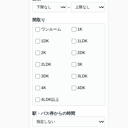
～
間取り
ワンルーム
1K
1DK
1LDK
2K
2DK
2LDK
3K
3DK
3LDK
4K
4DK
4LDK以上
駅・バス停からの時間