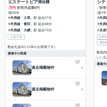
エステートピア幸B棟
シテ
-万円
管理/共益費0円
-
管理/
/築35年
/築7年
外房線
「
土気
」駅 徒歩27分
外房
外房線
「
誉田
」駅 徒歩68分
外房
外房線
「
大網
」駅 徒歩73分
京成
公共下水
CAT
浄化
敷金礼金0の２DKのお部屋です♪
敷地内
募集中の部屋
い）広
募集中
過去掲載物件
過去掲載物件