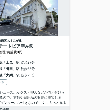
市緑区
あすみが丘
テートピア幸A棟
管理/共益費0円
年
線
「
土気
」駅 徒歩27分
線
「
誉田
」駅 徒歩68分
線
「
大網
」駅 徒歩73分
下水
シューズボックス・押入などが備え付けら
るので、衣類や日用品の収納に重宝しま
Vインターホン付きなので、女...
もっと見る
の部屋