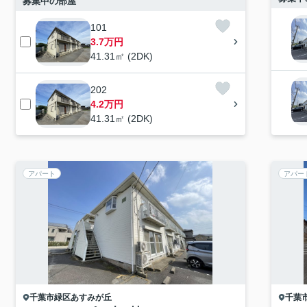
募集中の部屋
101
3.7万円
41.31㎡ (2DK)
202
4.2万円
41.31㎡ (2DK)
アパート
アパー
千葉市緑区
あすみが丘
千葉