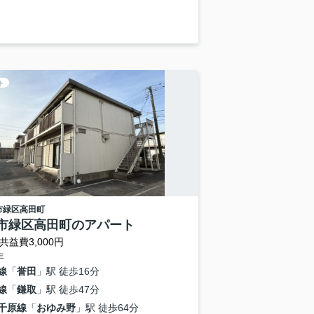
ト
市緑区
高田町
市緑区高田町のアパート
共益費3,000円
年
線
「
誉田
」駅 徒歩16分
線
「
鎌取
」駅 徒歩47分
千原線
「
おゆみ野
」駅 徒歩64分