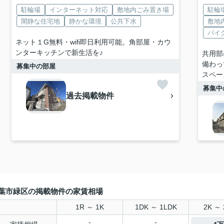
駐輪場
インターネット対応
敷地内ごみ置き場
駐輪
閑静な住宅地
静かな環境
公共下水
敷地
バイ
ネット１G無料・wifi即日利用可能。角部屋・カウ
ンターキッチンで新生活を♪
共用部
備わっ
募集中の部屋
スペー
募集中
過去掲載物件
葉市緑区の掲載物件の家賃相場
1R ～ 1K
1DK ～ 1LDK
2K ～ 
-
-