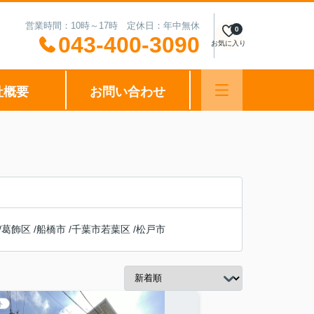
営業時間：10時～17時 定休日：年中無休
0
043-400-3090
お気に入り
社概要
お問い合わせ
/
葛飾区
/
船橋市
/
千葉市若葉区
/
松戸市
ト