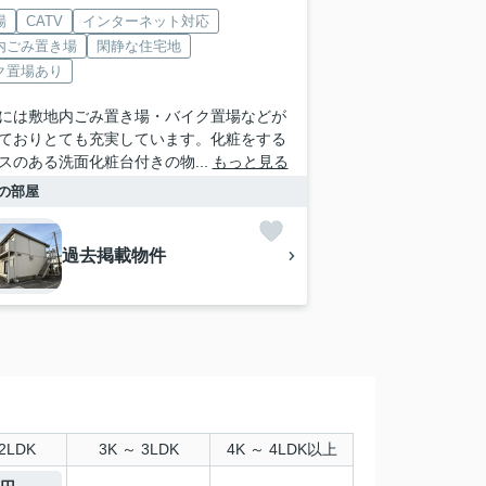
場
CATV
インターネット対応
内ごみ置き場
閑静な住宅地
ク置場あり
には敷地内ごみ置き場・バイク置場などが
ておりとても充実しています。化粧をする
スのある洗面化粧台付きの物...
もっと見る
の部屋
過去掲載物件
2LDK
3K ～ 3LDK
4K ～ 4LDK以上