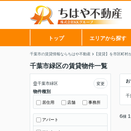
トップ
エリアから探す
千葉市の賃貸情報ならちはや不動産
【賃貸】を市区町村
千葉市緑区の賃貸物件一覧
お
千葉市緑区
変更
物件種別
千
居住用
店舗
事務所
6
1
棟
アパート