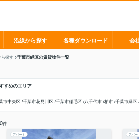
沿線から探す
各種ダウンロード
会
千葉市緑区の賃貸物件一覧
から探す
すすめのエリア
葉市中央区
/
千葉市花見川区
/
千葉市稲毛区
/
八千代市
/
柏市
/
千葉市緑区
0
件
アパート
アパー