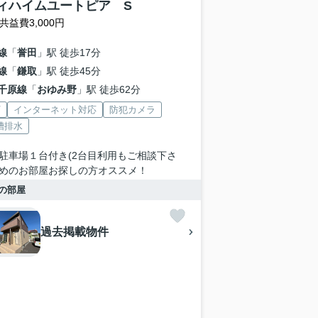
ィハイムユートピア S
共益費3,000円
線
「
誉田
」駅 徒歩17分
線
「
鎌取
」駅 徒歩45分
千原線
「
おゆみ野
」駅 徒歩62分
V
インターネット対応
防犯カメラ
槽排水
駐車場１台付き(2台目利用もご相談下さ
めのお部屋お探しの方オススメ！
の部屋
過去掲載物件