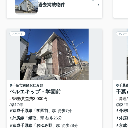
過去掲載物件
アパート
アパー
千葉市緑区
おゆみ野
千葉
ベルエキップ・学園前
千葉
-
管理/共益費3,000円
-
管理/
/築17年
/築32
京成千原線
「
学園前
」駅 徒歩7分
外房
外房線
「
鎌取
」駅 徒歩26分
外房
京成千原線
「
おゆみ野
」駅 徒歩28分
京成