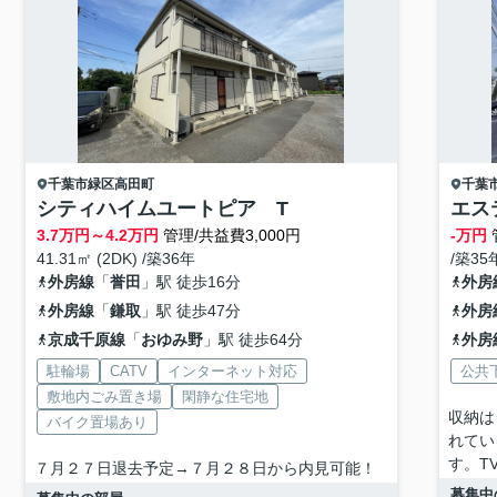
千葉市緑区
高田町
千葉
シティハイムユートピア T
エス
3.7
万円～
4.2
万円
管理/共益費3,000円
-万円
41.31㎡ (2DK) /築36年
/築35
外房線
「
誉田
」駅 徒歩16分
外房
外房線
「
鎌取
」駅 徒歩47分
外房
京成千原線
「
おゆみ野
」駅 徒歩64分
外房
駐輪場
CATV
インターネット対応
公共
敷地内ごみ置き場
閑静な住宅地
収納は
バイク置場あり
れてい
す。T
７月２７日退去予定→７月２８日から内見可能！
募集中