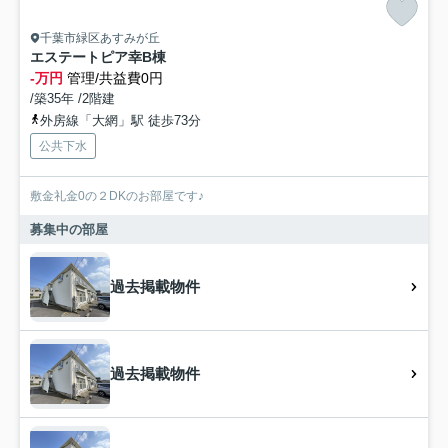
千葉市緑区あすみが丘
エステートピア幸B棟
-万円
管理/共益費0円
/築35年 /2階建
外房線「大網」駅 徒歩73分
公共下水
敷金礼金0の２DKのお部屋です♪
募集中の部屋
過去掲載物件
過去掲載物件