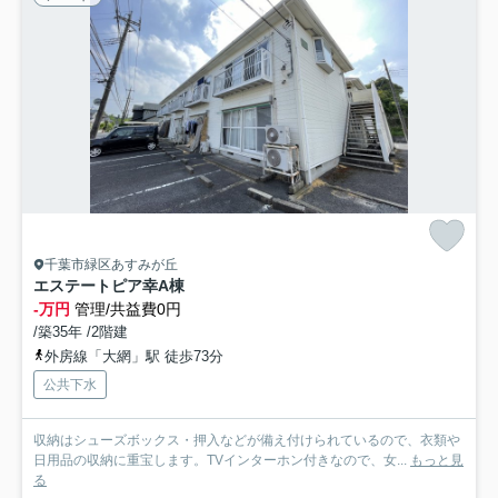
千葉市緑区あすみが丘
エステートピア幸A棟
-万円
管理/共益費0円
/築35年 /2階建
外房線「大網」駅 徒歩73分
公共下水
収納はシューズボックス・押入などが備え付けられているので、衣類や
日用品の収納に重宝します。TVインターホン付きなので、女...
もっと見
る