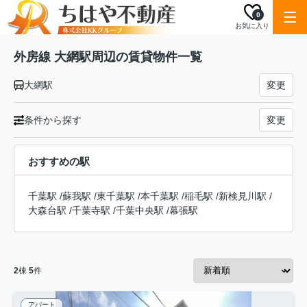
0
お気に入り
外房線 大網駅周辺の賃貸物件一覧
大網駅
変更
条件から探す
変更
おすすめの駅
千葉駅
/
蘇我駅
/
東千葉駅
/
本千葉駅
/
稲毛駅
/
新検見川駅
/
大森台駅
/
千葉寺駅
/
千葉中央駅
/
幕張駅
2
棟
5
件
アパート