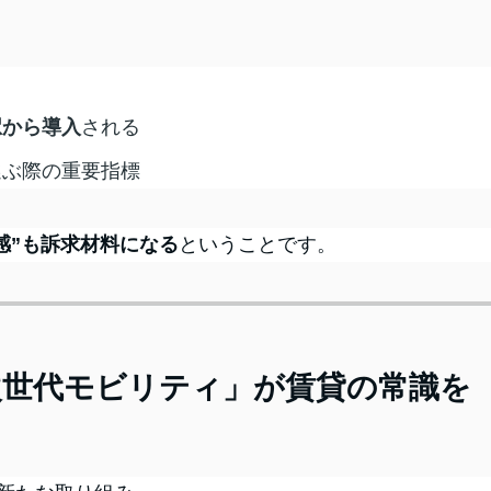
駅から導入
される
選ぶ際の重要指標
感”も訴求材料になる
ということです。
次世代モビリティ」が賃貸の常識を