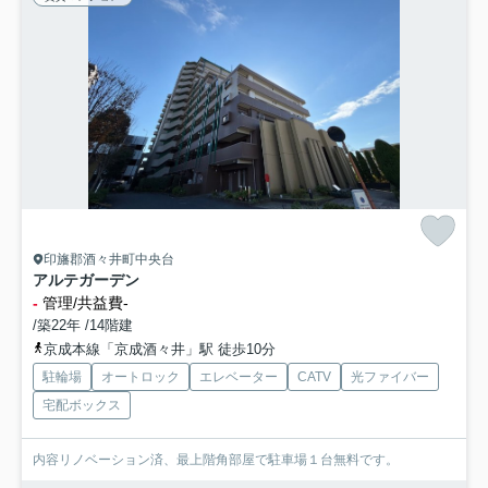
印旛郡酒々井町中央台
アルテガーデン
-
管理/共益費-
/築22年 /14階建
京成本線「京成酒々井」駅 徒歩10分
駐輪場
オートロック
エレベーター
CATV
光ファイバー
宅配ボックス
内容リノベーション済、最上階角部屋で駐車場１台無料です。