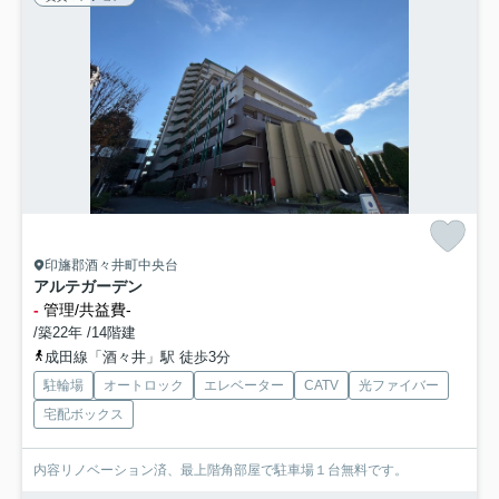
印旛郡酒々井町中央台
アルテガーデン
-
管理/共益費-
/築22年 /14階建
成田線「酒々井」駅 徒歩3分
駐輪場
オートロック
エレベーター
CATV
光ファイバー
宅配ボックス
内容リノベーション済、最上階角部屋で駐車場１台無料です。