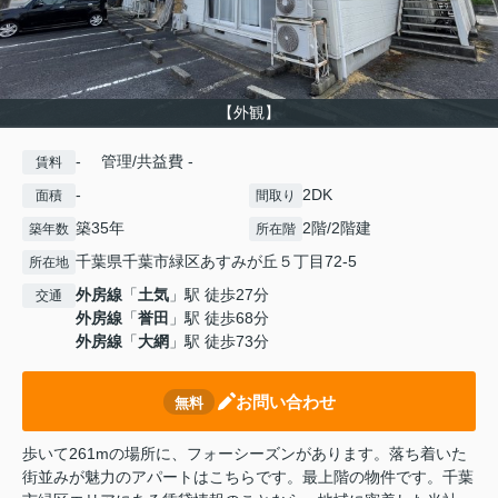
【外観】
- 管理/共益費 -
賃料
-
2DK
面積
間取り
築35年
2階/2階建
築年数
所在階
千葉県千葉市緑区あすみが丘５丁目72-5
所在地
外房線
「
土気
」駅 徒歩27分
交通
外房線
「
誉田
」駅 徒歩68分
外房線
「
大網
」駅 徒歩73分
お問い合わせ
無料
歩いて261mの場所に、フォーシーズンがあります。落ち着いた
街並みが魅力のアパートはこちらです。最上階の物件です。千葉