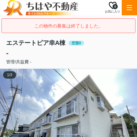
0
お気に入り
この物件の募集は終了しました。
エステートピア幸A棟
空室0
-
管理/共益費 -
1
/
3