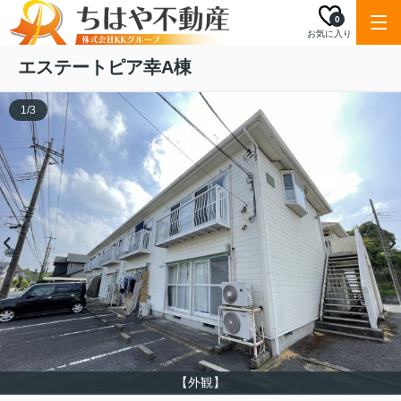
0
お気に入り
エステートピア幸A棟
1
/
3
【外観】