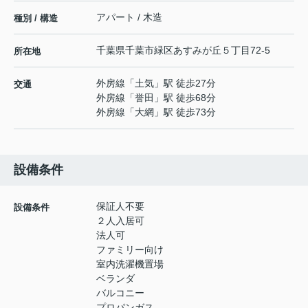
アパート / 木造
種別 / 構造
千葉県
千葉市緑区
あすみが丘
５丁目72-5
所在地
外房線
「
土気
」駅 徒歩27分
交通
外房線
「
誉田
」駅 徒歩68分
外房線
「
大網
」駅 徒歩73分
設備条件
保証人不要
設備条件
２人入居可
法人可
ファミリー向け
室内洗濯機置場
ベランダ
バルコニー
プロパンガス