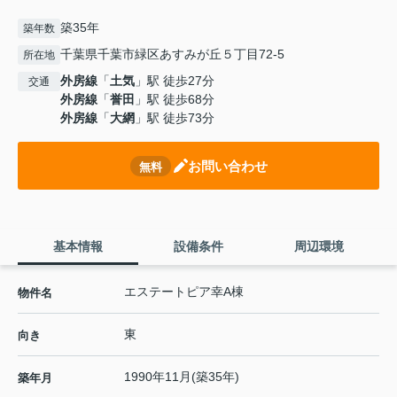
築35年
築年数
千葉県千葉市緑区あすみが丘５丁目72-5
所在地
外房線
「
土気
」駅 徒歩27分
交通
外房線
「
誉田
」駅 徒歩68分
外房線
「
大網
」駅 徒歩73分
お問い合わせ
無料
基本情報
設備条件
周辺環境
エステートピア幸A棟
物件名
東
向き
1990年11月(築35年)
築年月