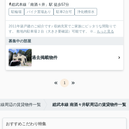
総武本線「南酒々井」駅 徒歩57分
駐輪場
バイク置場あり
駐車2台可
浄化槽排水
2011年築戸建のご紹介です♪ 収納充実でご家族にピッタリな間取りで
す。 敷地内駐車場２台（大きさ要確認）可能です。 ※...
もっと見る
募集中の部屋
過去掲載物件
1
本線周辺の賃貸物件一覧
総武本線 南酒々井駅周辺の賃貸物件一覧
おすすめこだわり特集