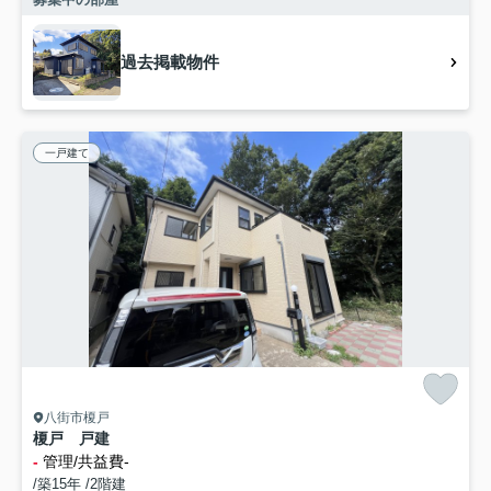
過去掲載物件
一戸建て
八街市榎戸
榎戸 戸建
-
管理/共益費-
/築15年 /2階建