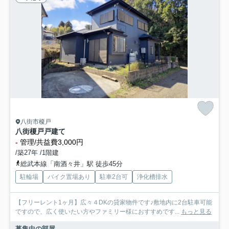
八街市榎戸
八街榎戸戸建て
-
管理/共益費3,000円
/築27年 /1階建
総武本線「南酒々井」駅 徒歩45分
駐輪場
バイク置場あり
駐車2台可
浄化槽排水
【フリーレント1ヶ月】広々４DKの貸家物件です♪敷地内に2台駐車可能
ですので、広く使いたい方やファミリー様におすすめです...
もっと見る
募集中の部屋