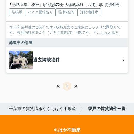
総武本線「榎戸」駅 徒歩23分
総武本線「八街」駅 徒歩48分
総武
駐輪場
バイク置場あり
駐車2台可
浄化槽排水
2011年築戸建のご紹介です♪ 収納充実でご家族にピッタリな間取りで
す。 敷地内駐車場２台（大きさ要確認）可能です。 ※...
もっと見る
募集中の部屋
過去掲載物件
1
千葉市の賃貸情報ならちはや不動産
榎戸の賃貸物件一覧
ちはや不動産