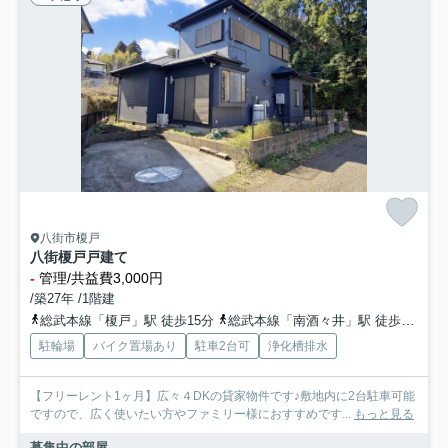
八街市榎戸
八街榎戸戸建て
-
管理/共益費3,000円
/築27年 /1階建
総武本線「榎戸」駅 徒歩15分
総武本線「南酒々井」駅 徒歩45分
駐輪場
バイク置場あり
駐車2台可
浄化槽排水
【フリーレント1ヶ月】広々４DKの貸家物件です♪敷地内に2台駐車可能
ですので、広く使いたい方やファミリー様におすすめです...
もっと見る
募集中の部屋