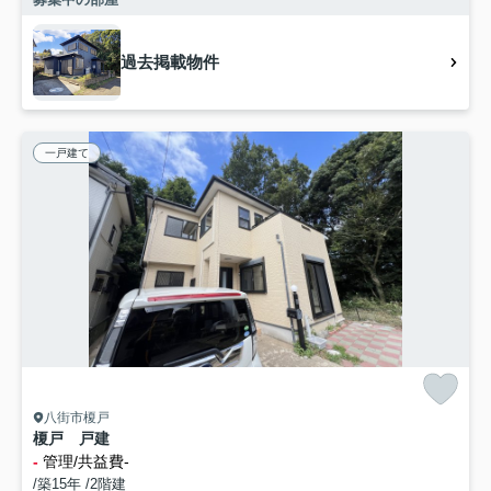
過去掲載物件
一戸建て
八街市榎戸
榎戸 戸建
-
管理/共益費-
/築15年 /2階建