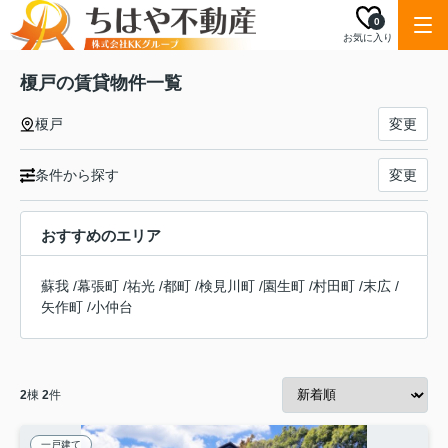
0
お気に入り
榎戸の賃貸物件一覧
榎戸
変更
条件から探す
変更
おすすめのエリア
蘇我
/
幕張町
/
祐光
/
都町
/
検見川町
/
園生町
/
村田町
/
末広
/
矢作町
/
小仲台
2
棟
2
件
一戸建て