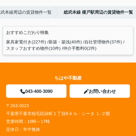
総武本線周辺の賃貸物件一覧
総武本線 榎戸駅周辺の賃貸物件一覧
おすすめこだわり特集
家具家電付き(227件)
新築・築浅(40件)
自社管理物件(37件)
スタッフおすすめ物件(10件)
仲介手数料0(2件)
ちはや不動産
043-400-3090
お問い合わせ
〒263-0023
千葉県千葉市稲毛区緑町１丁目8-6 ル・シータ １-２階
営業時間：
10時～17時
定休日：
年中無休