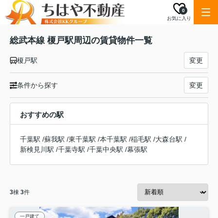
0
お気に入り
総武本線 榎戸駅周辺の賃貸物件一覧
榎戸駅
変更
条件から探す
変更
おすすめの駅
千葉駅
/
蘇我駅
/
東千葉駅
/
本千葉駅
/
稲毛駅
/
大森台駅
/
新検見川駅
/
千葉寺駅
/
千葉中央駅
/
幕張駅
3
棟
3
件
一戸建て