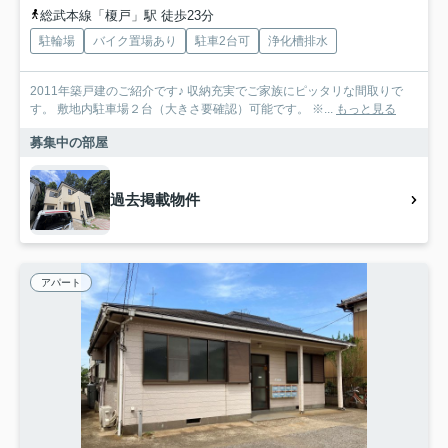
総武本線「榎戸」駅 徒歩23分
駐輪場
バイク置場あり
駐車2台可
浄化槽排水
2011年築戸建のご紹介です♪ 収納充実でご家族にピッタリな間取りで
す。 敷地内駐車場２台（大きさ要確認）可能です。 ※...
もっと見る
募集中の部屋
過去掲載物件
アパート