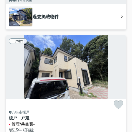
過去掲載物件
一戸建て
八街市榎戸
榎戸 戸建
-
管理/共益費-
/築15年 /2階建