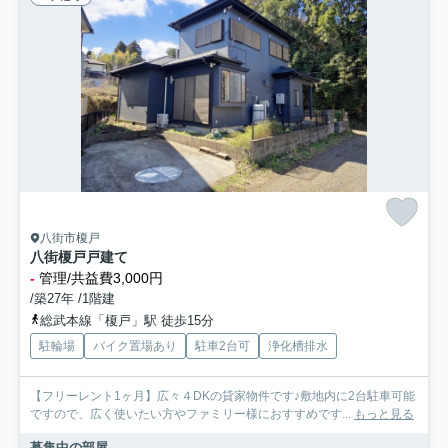
八街市榎戸
八街榎戸戸建て
-
管理/共益費3,000円
/築27年 /1階建
総武本線「榎戸」駅 徒歩15分
駐輪場
バイク置場あり
駐車2台可
浄化槽排水
【フリーレント1ヶ月】広々４DKの貸家物件です♪敷地内に2台駐車可能
ですので、広く使いたい方やファミリー様におすすめです...
もっと見る
募集中の部屋