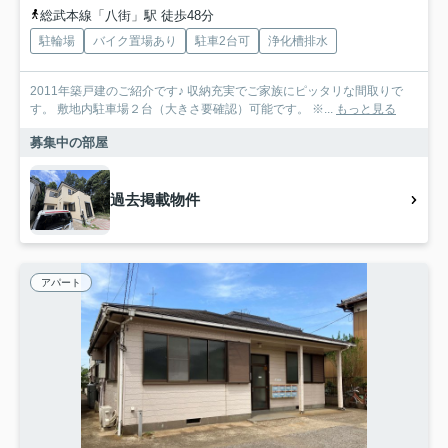
総武本線「八街」駅 徒歩48分
駐輪場
バイク置場あり
駐車2台可
浄化槽排水
2011年築戸建のご紹介です♪ 収納充実でご家族にピッタリな間取りで
す。 敷地内駐車場２台（大きさ要確認）可能です。 ※...
もっと見る
募集中の部屋
過去掲載物件
アパート