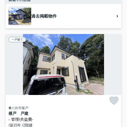
過去掲載物件
一戸建て
八街市榎戸
榎戸 戸建
-
管理/共益費-
/築15年 /2階建