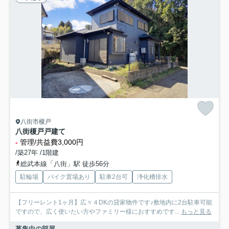
八街市榎戸
八街榎戸戸建て
-
管理/共益費3,000円
/築27年 /1階建
総武本線「八街」駅 徒歩56分
駐輪場
バイク置場あり
駐車2台可
浄化槽排水
【フリーレント1ヶ月】広々４DKの貸家物件です♪敷地内に2台駐車可能
ですので、広く使いたい方やファミリー様におすすめです...
もっと見る
募集中の部屋