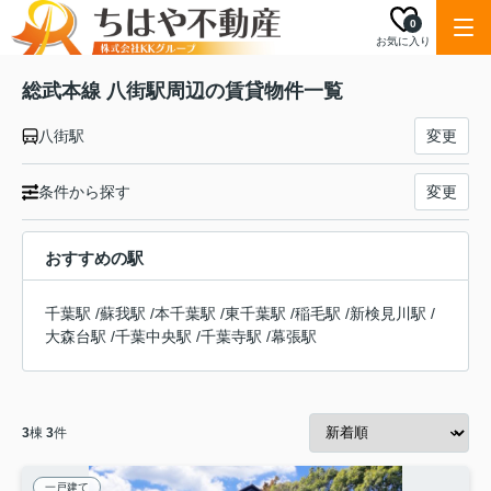
0
お気に入り
総武本線 八街駅周辺の賃貸物件一覧
八街駅
変更
条件から探す
変更
おすすめの駅
千葉駅
/
蘇我駅
/
本千葉駅
/
東千葉駅
/
稲毛駅
/
新検見川駅
/
大森台駅
/
千葉中央駅
/
千葉寺駅
/
幕張駅
3
棟
3
件
一戸建て