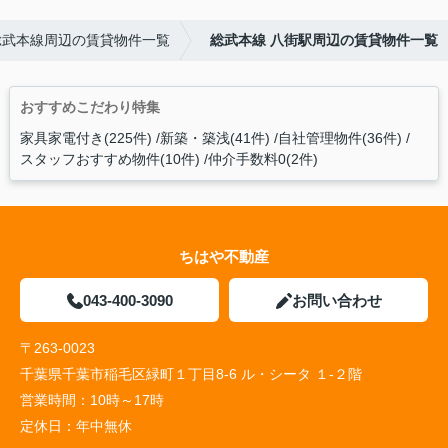
総武本線周辺の賃貸物件一覧
総武本線 八街駅周辺の賃貸物件一覧
おすすめこだわり特集
家具家電付き(225件)
新築・築浅(41件)
自社管理物件(36件)
スタッフおすすめ物件(10件)
仲介手数料0(2件)
ちはや不動産
043-400-3090
お問い合わせ
〒263-0023
千葉県千葉市稲毛区緑町１丁目8-6 ル・シータ １-２階
営業時間：
10時～17時
定休日：
年中無休