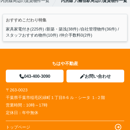
内房線周辺の賃貸物件一覧
内房線 八幡宿駅周辺の賃貸物件一覧
おすすめこだわり特集
家具家電付き(225件)
新築・築浅(38件)
自社管理物件(36件)
スタッフおすすめ物件(10件)
仲介手数料0(2件)
ちはや不動産
043-400-3090
お問い合わせ
〒263-0023
千葉県千葉市稲毛区緑町１丁目8-6 ル・シータ １-２階
営業時間：
10時～17時
定休日：
年中無休
トップページ