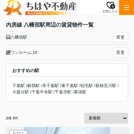
0
お気に入り
内房線 八幡宿駅周辺の賃貸物件一覧
八幡宿駅
変更
ワンルーム,1K
変更
おすすめの駅
千葉駅
/
蘇我駅
/
本千葉駅
/
東千葉駅
/
稲毛駅
/
新検見川駅
/
大森台駅
/
千葉中央駅
/
千葉寺駅
/
幕張駅
2
棟
3
件
アパート