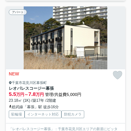
アパート
NEW
千葉市花見川区幕張町
レオパレスコージー幕張
5.5
7.8
万円～
万円
管理/共益費5,000円
23.18㎡ (1K) /築17年 /2階建
総武線「幕張」駅 徒歩16分
駐輪場
インターネット対応
防犯カメラ
「レオパレスコージー幕張」：千葉市花見川区エリアの新居にピッタ