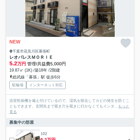
NEW
千葉市花見川区幕張町
レオパレスＭＯＲＩＥ
5.2
万円
管理/共益費5,000円
19.87㎡ (1K) /築18年 /2階建
総武線「幕張」駅 徒歩6分
駐輪場
インターネット対応
浴室乾燥機を備え付けているので、湿気を除去してカビの発生を防ぐこ
ともできます。玄関先まで覗き穴を覗きに行かなくてもインタ...
もっと
見る
募集中の部屋
102
5.2万円