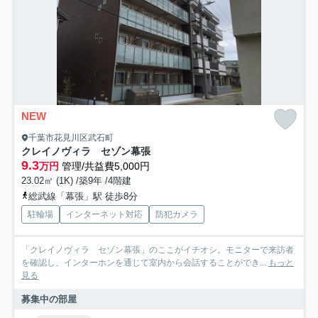
NEW
千葉市花見川区武石町
クレイノヴィラ セゾン幕張
9.3
万円
管理/共益費5,000円
23.02㎡ (1K) /築9年 /4階建
総武線「幕張」駅 徒歩8分
駐輪場
インターネット対応
防犯カメラ
「クレイノヴィラ セゾン幕張」のここがイチオシ。モニターで来訪者
を確認し、インターホンを通じて室内から会話することができ...
もっと
見る
募集中の部屋