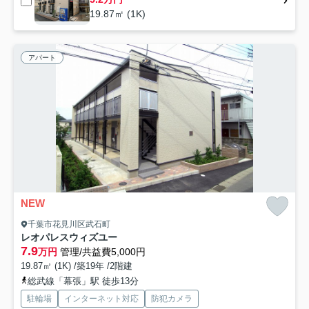
19.87㎡ (1K)
アパート
NEW
千葉市花見川区武石町
レオパレスウィズユー
7.9
万円
管理/共益費5,000円
19.87㎡ (1K) /築19年 /2階建
総武線「幕張」駅 徒歩13分
駐輪場
インターネット対応
防犯カメラ