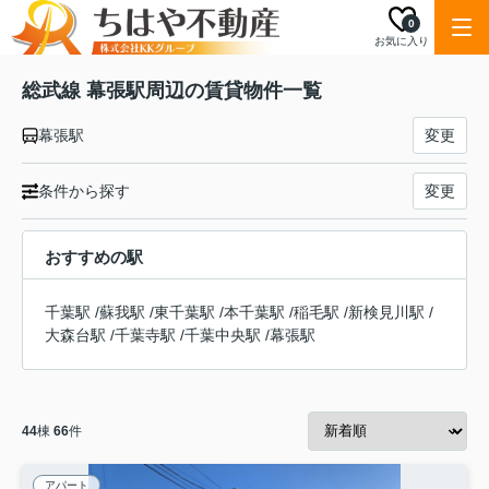
0
お気に入り
総武線 幕張駅周辺の賃貸物件一覧
幕張駅
変更
条件から探す
変更
おすすめの駅
千葉駅
/
蘇我駅
/
東千葉駅
/
本千葉駅
/
稲毛駅
/
新検見川駅
/
大森台駅
/
千葉寺駅
/
千葉中央駅
/
幕張駅
44
棟
66
件
アパート