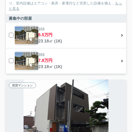
リ。室内設備はエアコン・家具・家電付など充実した設備を備え...
もっ
と見る
募集中の部屋
103
5.5万円
23.18㎡ (1K)
203
7.8万円
23.18㎡ (1K)
賃貸マンション