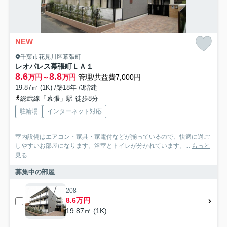
NEW
千葉市花見川区幕張町
レオパレス幕張町ＬＡ１
8.6
8.8
万円～
万円
管理/共益費7,000円
19.87㎡ (1K) /築18年 /3階建
総武線「幕張」駅 徒歩8分
駐輪場
インターネット対応
室内設備はエアコン・家具・家電付などが揃っているので、快適に過ご
しやすいお部屋になります。浴室とトイレが分かれています。...
もっと
見る
募集中の部屋
208
8.6万円
19.87㎡ (1K)