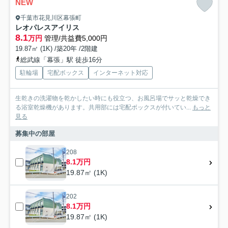
NEW
千葉市花見川区幕張町
レオパレスアイリス
8.1
万円
管理/共益費5,000円
19.87㎡ (1K) /築20年 /2階建
総武線「幕張」駅 徒歩16分
駐輪場
宅配ボックス
インターネット対応
生乾きの洗濯物を乾かしたい時にも役立つ、お風呂場でサッと乾燥でき
る浴室乾燥機があります。共用部には宅配ボックスが付いてい...
もっと
見る
募集中の部屋
208
8.1万円
19.87㎡ (1K)
202
8.1万円
19.87㎡ (1K)