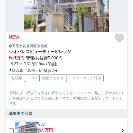
NEW
千葉市花見川区幕張町
レオパレスビューティービレッジ
5.9
万円
管理/共益費5,000円
19.87㎡ (1K) /築19年 /2階建
総武線「幕張」駅 徒歩2分
駐輪場
CATV
宅配ボックス
インターネット対応
玄関先まで覗き穴を覗きに行かなくてもインターホン越しに誰が来たの
かを確認できるので安心感があります。共用部には宅配ボック...
もっと
見る
募集中の部屋
202
5.9万円