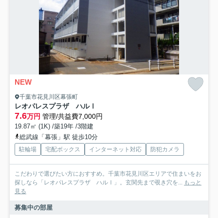
NEW
千葉市花見川区幕張町
レオパレスプラザ ハルⅠ
7.6
万円
管理/共益費7,000円
19.87㎡ (1K) /築19年 /3階建
総武線「幕張」駅 徒歩10分
駐輪場
宅配ボックス
インターネット対応
防犯カメラ
こだわりで選びたい方におすすめ。千葉市花見川区エリアで住まいをお
探しなら「レオパレスプラザ ハルⅠ」。玄関先まで覗き穴を...
もっと
見る
募集中の部屋