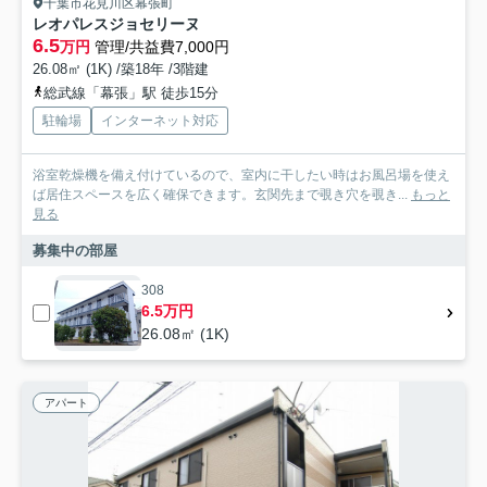
千葉市花見川区幕張町
レオパレスジョセリーヌ
6.5
万円
管理/共益費7,000円
26.08㎡ (1K) /築18年 /3階建
総武線「幕張」駅 徒歩15分
駐輪場
インターネット対応
浴室乾燥機を備え付けているので、室内に干したい時はお風呂場を使え
ば居住スペースを広く確保できます。玄関先まで覗き穴を覗き...
もっと
見る
募集中の部屋
308
6.5万円
26.08㎡ (1K)
アパート