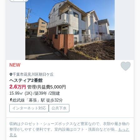
NEW
千葉市花見川区朝日ケ丘
ヘスティア2番館
2.6
万円
管理/共益費5,000円
15.99㎡ (1K) /築39年 /2階建
総武線「幕張」駅 徒歩32分
インターネット対応
公共下水
収納はクロゼット・シューズボックスなど豊富なので、衣類や履き物の
整理がしやすく便利です。室内設備はロフト・洗面台などが揃...
もっと
見る