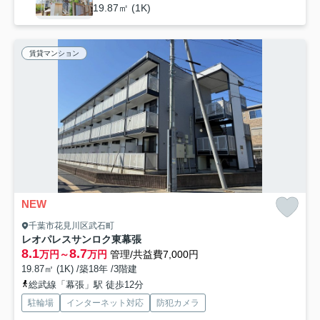
19.87㎡ (1K)
賃貸マンション
NEW
千葉市花見川区武石町
レオパレスサンロク東幕張
8.1
8.7
万円～
万円
管理/共益費7,000円
19.87㎡ (1K) /築18年 /3階建
総武線「幕張」駅 徒歩12分
駐輪場
インターネット対応
防犯カメラ