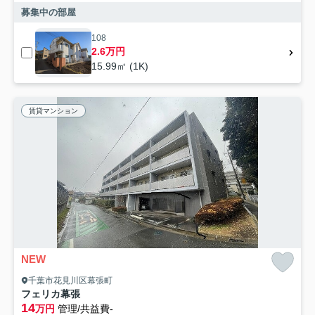
募集中の部屋
108
2.6万円
15.99㎡ (1K)
賃貸マンション
NEW
千葉市花見川区幕張町
フェリカ幕張
14
万円
管理/共益費-