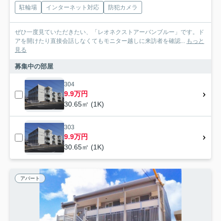
駐輪場
インターネット対応
防犯カメラ
ぜひ一度見ていただきたい、「レオネクストアーバンブルー」です。ド
アを開けたり直接会話しなくてもモニター越しに来訪者を確認...
もっと
見る
募集中の部屋
304
9.9万円
30.65㎡ (1K)
303
9.9万円
30.65㎡ (1K)
アパート