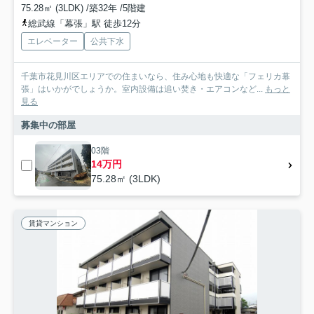
75.28㎡ (3LDK) /築32年 /5階建
総武線「幕張」駅 徒歩12分
エレベーター
公共下水
千葉市花見川区エリアでの住まいなら、住み心地も快適な「フェリカ幕
張」はいかがでしょうか。室内設備は追い焚き・エアコンなど...
もっと
見る
募集中の部屋
03階
14万円
75.28㎡ (3LDK)
賃貸マンション