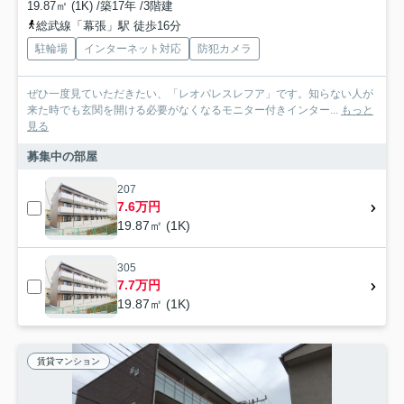
19.87㎡ (1K) /築17年 /3階建
総武線「幕張」駅 徒歩16分
駐輪場
インターネット対応
防犯カメラ
ぜひ一度見ていただきたい、「レオパレスレフア」です。知らない人が
来た時でも玄関を開ける必要がなくなるモニター付きインター...
もっと
見る
募集中の部屋
207
7.6万円
19.87㎡ (1K)
305
7.7万円
19.87㎡ (1K)
賃貸マンション