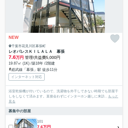
NEW
千葉市花見川区幕張町
レオパレスＫＩＬＡＬＡ 幕張
7.6
万円
管理/共益費5,000円
19.87㎡ (1K) /築18年 /2階建
総武線「幕張」駅 徒歩11分
インターネット対応
浴室乾燥機が付いているので、洗濯物を外干しできない時期でも部屋干
しをしなくて済みます。直接会わずにインターホン越しに来訪...
もっと
見る
募集中の部屋
101
7.6万円