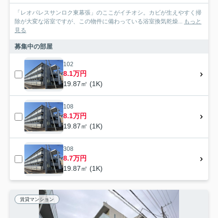
「レオパレスサンロク東幕張」のここがイチオシ。カビが生えやすく掃
除が大変な浴室ですが、この物件に備わっている浴室換気乾燥...
もっと
見る
募集中の部屋
102
8.1万円
19.87㎡ (1K)
108
8.1万円
19.87㎡ (1K)
308
8.7万円
19.87㎡ (1K)
賃貸マンション