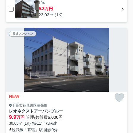
104
9.3万円
23.02㎡ (1K)
賃貸マンション
NEW
千葉市花見川区幕張町
レオネクストアーバンブルー
9.9
万円
管理/共益費5,000円
30.65㎡ (1K) /築11年 /3階建
総武線「幕張」駅 徒歩9分