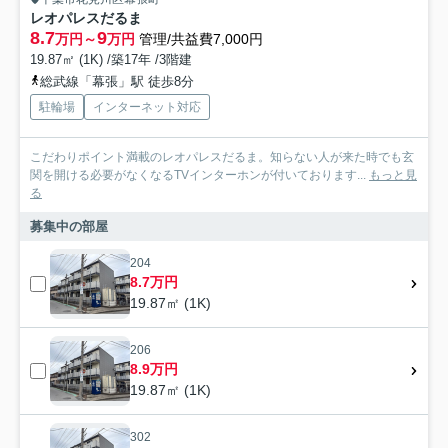
レオパレスだるま
8.7
9
万円～
万円
管理/共益費7,000円
19.87㎡ (1K) /築17年 /3階建
総武線「幕張」駅 徒歩8分
駐輪場
インターネット対応
こだわりポイント満載のレオパレスだるま。知らない人が来た時でも玄
関を開ける必要がなくなるTVインターホンが付いております...
もっと見
る
募集中の部屋
204
8.7万円
19.87㎡ (1K)
206
8.9万円
19.87㎡ (1K)
302