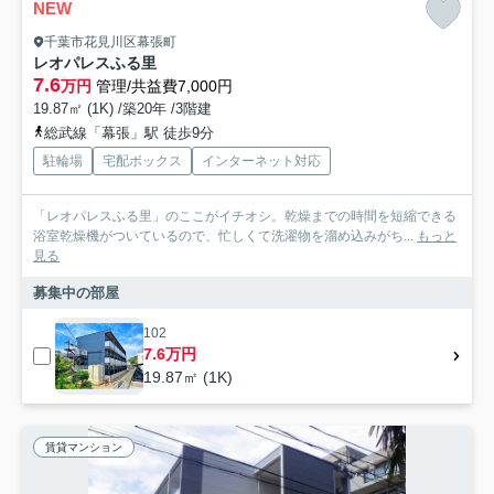
NEW
千葉市花見川区幕張町
レオパレスふる里
7.6
万円
管理/共益費7,000円
19.87㎡ (1K) /築20年 /3階建
総武線「幕張」駅 徒歩9分
駐輪場
宅配ボックス
インターネット対応
「レオパレスふる里」のここがイチオシ。乾燥までの時間を短縮できる
浴室乾燥機がついているので、忙しくて洗濯物を溜め込みがち...
もっと
見る
募集中の部屋
102
7.6万円
19.87㎡ (1K)
賃貸マンション