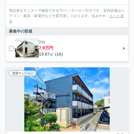
来訪者をモニターで確認できるTVインターホン付きです。室内設備はエ
アコン・家具・家電付など大変充実しております。住みやす...
もっと見
る
募集中の部屋
204
7.9万円
19.87㎡ (1K)
賃貸マンション