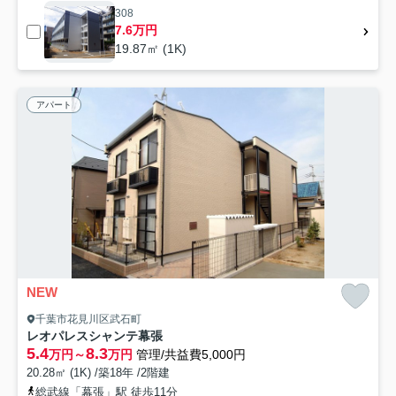
308
7.6万円
19.87㎡ (1K)
アパート
NEW
千葉市花見川区武石町
レオパレスシャンテ幕張
5.4
8.3
万円～
万円
管理/共益費5,000円
20.28㎡ (1K) /築18年 /2階建
総武線「幕張」駅 徒歩11分