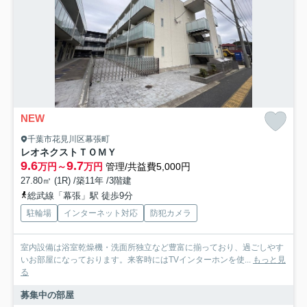
NEW
千葉市花見川区幕張町
レオネクストＴＯＭＹ
9.6
9.7
万円～
万円
管理/共益費5,000円
27.80㎡ (1R) /築11年 /3階建
総武線「幕張」駅 徒歩9分
駐輪場
インターネット対応
防犯カメラ
室内設備は浴室乾燥機・洗面所独立など豊富に揃っており、過ごしやす
いお部屋になっております。来客時にはTVインターホンを使...
もっと見
る
募集中の部屋