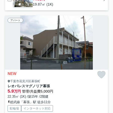
19.87㎡ (1K)
アパート
NEW
千葉市花見川区幕張町
レオパレスマグノリア幕張
5.9
万円
管理/共益費5,000円
22.35㎡ (1K) /築15年 /2階建
総武線「幕張」駅 徒歩11分
駐輪場
インターネット対応