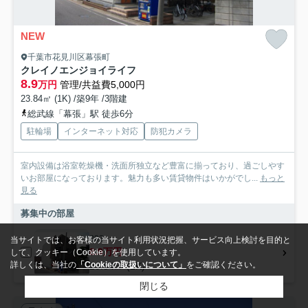
NEW
千葉市花見川区幕張町
クレイノエンジョイライフ
8.9
万円
管理/共益費5,000円
23.84㎡ (1K) /築9年 /3階建
総武線「幕張」駅 徒歩6分
駐輪場
インターネット対応
防犯カメラ
室内設備は浴室乾燥機・洗面所独立など豊富に揃っており、過ごしやす
いお部屋になっております。魅力も多い賃貸物件はいかがでし...
もっと
見る
募集中の部屋
202
当サイトでは、お客様の当サイト利用状況把握、サービス向上検討を目的と
8.9万円
して、クッキー（Cookie）を使用しています。
詳しくは、当社の
「Cookieの取扱いについて」
をご確認ください。
23.84㎡ (1K)
閉じる