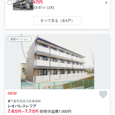
9万円
19.87㎡ (1K)
すべて見る（全4戸）
賃貸マンション
NEW
千葉市花見川区幕張町
レオパレスレフア
7.6
7.7
万円～
万円
管理/共益費7,000円