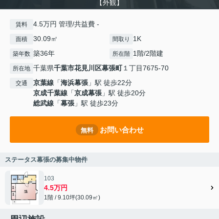
【外観】
4.5万円 管理/共益費 -
賃料
30.09㎡
1K
面積
間取り
築36年
1階/2階建
築年数
所在階
千葉県
千葉市花見川区
幕張町
１丁目7675-70
所在地
京葉線
「
海浜幕張
」駅 徒歩22分
交通
京成千葉線
「
京成幕張
」駅 徒歩20分
総武線
「
幕張
」駅 徒歩23分
お問い合わせ
無料
ステータス幕張の募集中物件
103
4.5万円
1階 / 9.10坪(30.09㎡)