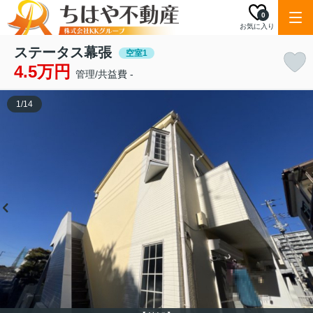
0
お気に入り
ステータス幕張
空室1
4.5万円
管理/共益費 -
1
/
14