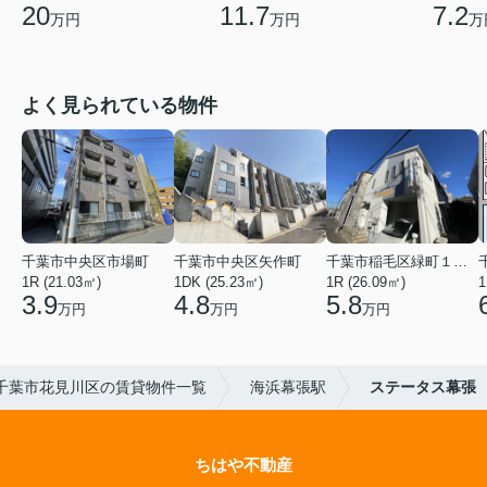
20
11.7
7.2
万円
万円
万
よく見られている物件
千葉市中央区市場町
千葉市中央区矢作町
千葉市稲毛区緑町１丁目
1R (21.03㎡)
1DK (25.23㎡)
1R (26.09㎡)
1
3.9
4.8
5.8
万円
万円
万円
千葉市花見川区の賃貸物件一覧
海浜幕張駅
ステータス幕張
ちはや不動産