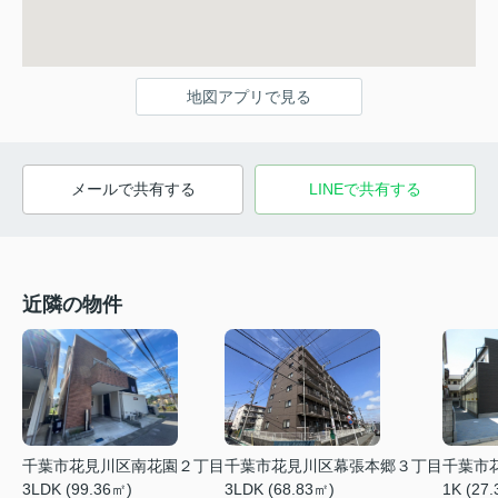
地図アプリで見る
メールで共有する
LINEで共有する
近隣の物件
千葉市花見川区南花園２丁目
千葉市花見川区幕張本郷３丁目
千葉市
3LDK (99.36㎡)
3LDK (68.83㎡)
1K (27