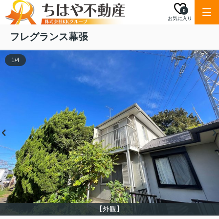
0
お気に入り
フレグランス幕張
1
/
4
【外観】