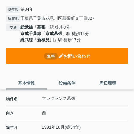
築34年
築年数
千葉県千葉市花見川区幕張町６丁目327
所在地
総武線
「
幕張
」駅 徒歩8分
交通
京成千葉線
「
京成幕張
」駅 徒歩14分
総武線
「
新検見川
」駅 徒歩17分
お問い合わせ
無料
基本情報
設備条件
周辺環境
フレグランス幕張
物件名
西
向き
1991年10月(築34年)
築年月