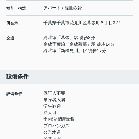
アパート / 軽量鉄骨
種別 / 構造
千葉県
千葉市花見川区
幕張町
６丁目327
所在地
総武線
「
幕張
」駅 徒歩8分
交通
京成千葉線
「
京成幕張
」駅 徒歩14分
総武線
「
新検見川
」駅 徒歩17分
設備条件
保証人不要
設備条件
単身者入居
学生歓迎
法人可
室内洗濯機置場
プロパンガス
公営水道
公共下水