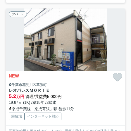
アパート
NEW
千葉市花見川区幕張町
レオパレスＭＯＲＩＥ
5.2
万円
管理/共益費5,000円
19.87㎡ (1K) /築18年 /2階建
京成千葉線「京成幕張」駅 徒歩11分
駐輪場
インターネット対応