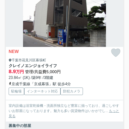
NEW
千葉市花見川区幕張町
クレイノエンジョイライフ
8.9
万円
管理/共益費5,000円
23.84㎡ (1K) /築9年 /3階建
京成千葉線「京成幕張」駅 徒歩4分
駐輪場
インターネット対応
防犯カメラ
室内設備は浴室乾燥機・洗面所独立など豊富に揃っており、過ごしやす
いお部屋になっております。魅力も多い賃貸物件はいかがでし...
もっと
見る
募集中の部屋