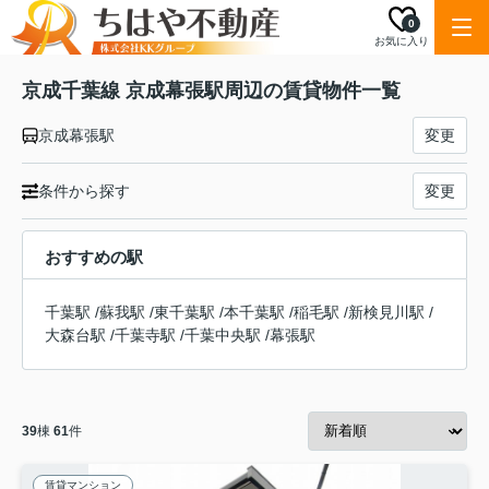
0
お気に入り
京成千葉線 京成幕張駅周辺の賃貸物件一覧
京成幕張駅
変更
条件から探す
変更
おすすめの駅
千葉駅
/
蘇我駅
/
東千葉駅
/
本千葉駅
/
稲毛駅
/
新検見川駅
/
大森台駅
/
千葉寺駅
/
千葉中央駅
/
幕張駅
39
棟
61
件
賃貸マンション