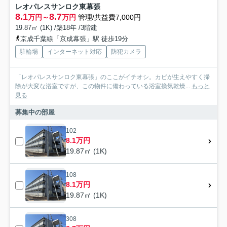
レオパレスサンロク東幕張
8.1
8.7
万円～
万円
管理/共益費7,000円
19.87㎡ (1K) /築18年 /3階建
京成千葉線「京成幕張」駅 徒歩19分
駐輪場
インターネット対応
防犯カメラ
「レオパレスサンロク東幕張」のここがイチオシ。カビが生えやすく掃
除が大変な浴室ですが、この物件に備わっている浴室換気乾燥...
もっと
見る
募集中の部屋
102
8.1万円
19.87㎡ (1K)
108
8.1万円
19.87㎡ (1K)
308