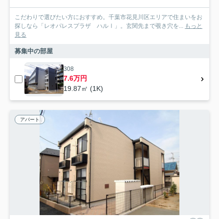
こだわりで選びたい方におすすめ。千葉市花見川区エリアで住まいをお
探しなら「レオパレスプラザ ハルⅠ」。玄関先まで覗き穴を...
もっと
見る
募集中の部屋
308
7.6万円
19.87㎡ (1K)
アパート