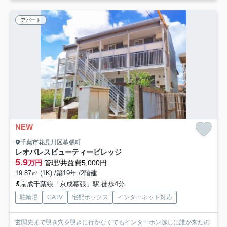
アパート
NEW
千葉市花見川区幕張町
レオパレスビューティービレッジ
5.9
万円
管理/共益費5,000円
19.87㎡ (1K) /築19年 /2階建
京成千葉線「京成幕張」駅 徒歩4分
駐輪場
CATV
宅配ボックス
インターネット対応
玄関先まで覗き穴を覗きに行かなくてもインターホン越しに誰が来たの