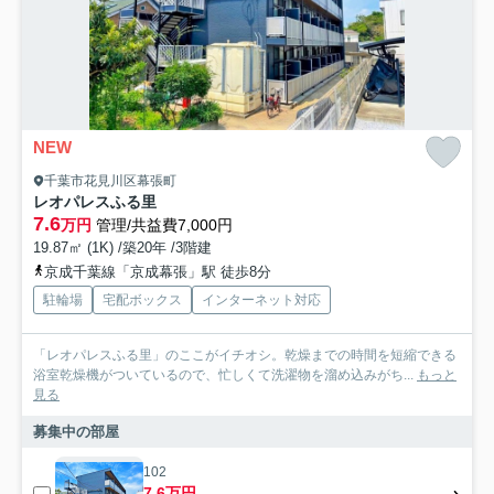
NEW
千葉市花見川区幕張町
レオパレスふる里
7.6
万円
管理/共益費7,000円
19.87㎡ (1K) /築20年 /3階建
京成千葉線「京成幕張」駅 徒歩8分
駐輪場
宅配ボックス
インターネット対応
「レオパレスふる里」のここがイチオシ。乾燥までの時間を短縮できる
浴室乾燥機がついているので、忙しくて洗濯物を溜め込みがち...
もっと
見る
募集中の部屋
102
7.6万円