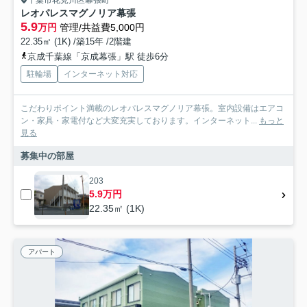
レオパレスマグノリア幕張
5.9
万円
管理/共益費5,000円
22.35㎡ (1K) /築15年 /2階建
京成千葉線「京成幕張」駅 徒歩6分
駐輪場
インターネット対応
こだわりポイント満載のレオパレスマグノリア幕張。室内設備はエアコ
ン・家具・家電付など大変充実しております。インターネット...
もっと
見る
募集中の部屋
203
5.9万円
22.35㎡ (1K)
アパート