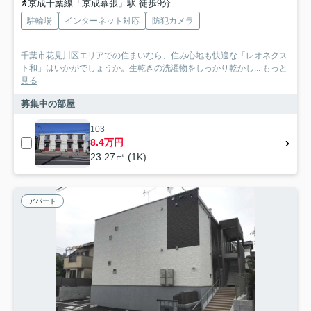
京成千葉線「京成幕張」駅 徒歩9分
駐輪場
インターネット対応
防犯カメラ
千葉市花見川区エリアでの住まいなら、住み心地も快適な「レオネクス
ト和」はいかがでしょうか。生乾きの洗濯物をしっかり乾かし...
もっと
見る
募集中の部屋
103
8.4万円
23.27㎡ (1K)
アパート