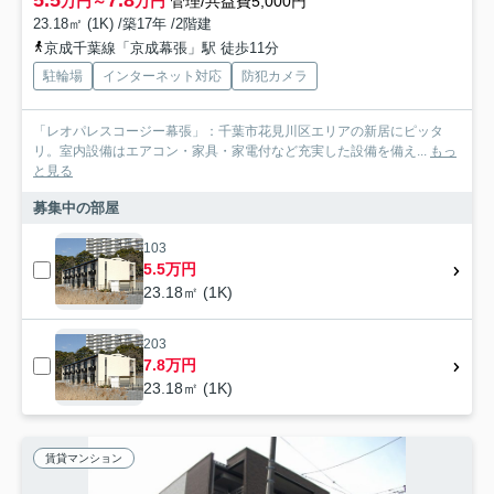
万円～
万円
管理/共益費5,000円
23.18㎡ (1K) /築17年 /2階建
京成千葉線「京成幕張」駅 徒歩11分
駐輪場
インターネット対応
防犯カメラ
「レオパレスコージー幕張」：千葉市花見川区エリアの新居にピッタ
リ。室内設備はエアコン・家具・家電付など充実した設備を備え...
もっ
と見る
募集中の部屋
103
5.5万円
23.18㎡ (1K)
203
7.8万円
23.18㎡ (1K)
賃貸マンション