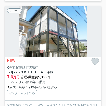
アパート
NEW
千葉市花見川区幕張町
レオパレスＫＩＬＡＬＡ 幕張
7.6
万円
管理/共益費5,000円
19.87㎡ (1K) /築18年 /2階建
京成千葉線「京成幕張」駅 徒歩9分
インターネット対応
浴室乾燥機が付いているので、洗濯物を外干しできない時期でも部屋干