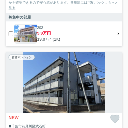
かを確認できるので安心感があります。共用部には宅配ボック...
もっと
見る
募集中の部屋
202
5.9万円
19.87㎡ (1K)
賃貸マンション
NEW
千葉市花見川区武石町