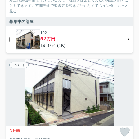
浴室乾燥機を備え付けているので、湿気を除去してカビの発生を防ぐこ
ともできます。玄関先まで覗き穴を覗きに行かなくてもインタ...
もっと
見る
募集中の部屋
102
5.2万円
19.87㎡ (1K)
アパート
NEW