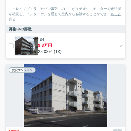
「クレイノヴィラ セゾン幕張」のここがイチオシ。モニターで来訪者
を確認し、インターホンを通じて室内から会話することができ...
もっと
見る
募集中の部屋
104
9.3万円
23.02㎡ (1K)
賃貸マンション