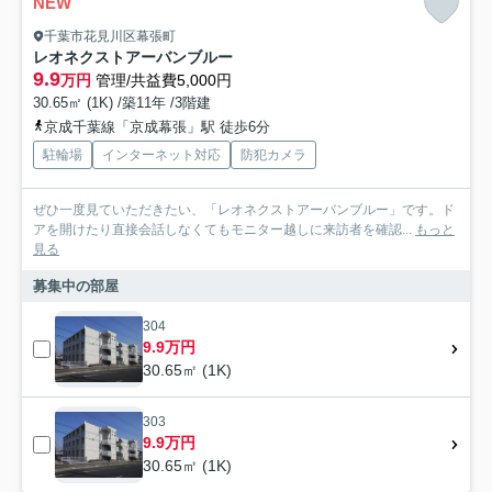
NEW
千葉市花見川区幕張町
レオネクストアーバンブルー
9.9
万円
管理/共益費5,000円
30.65㎡ (1K) /築11年 /3階建
京成千葉線「京成幕張」駅 徒歩6分
駐輪場
インターネット対応
防犯カメラ
ぜひ一度見ていただきたい、「レオネクストアーバンブルー」です。ド
アを開けたり直接会話しなくてもモニター越しに来訪者を確認...
もっと
見る
募集中の部屋
304
9.9万円
30.65㎡ (1K)
303
9.9万円
30.65㎡ (1K)