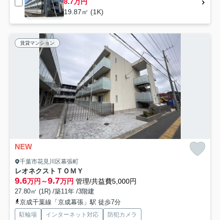
8.7万円
19.87㎡ (1K)
賃貸マンション
NEW
千葉市花見川区幕張町
レオネクストＴＯＭＹ
9.6
9.7
万円～
万円
管理/共益費5,000円
27.80㎡ (1R) /築11年 /3階建
京成千葉線「京成幕張」駅 徒歩7分
駐輪場
インターネット対応
防犯カメラ