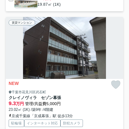
19.87㎡ (1K)
賃貸マンション
NEW
千葉市花見川区武石町
クレイノヴィラ セゾン幕張
9.3
万円
管理/共益費5,000円
23.02㎡ (1K) /築9年 /4階建
京成千葉線「京成幕張」駅 徒歩13分
駐輪場
インターネット対応
防犯カメラ