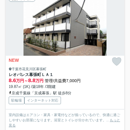
NEW
千葉市花見川区幕張町
レオパレス幕張町ＬＡ１
8.6
8.8
万円～
万円
管理/共益費7,000円
19.87㎡ (1K) /築18年 /3階建
京成千葉線「京成幕張」駅 徒歩8分
駐輪場
インターネット対応
室内設備はエアコン・家具・家電付などが揃っているので、快適に過ご
しやすいお部屋になります。浴室とトイレが分かれています。...
もっと
見る