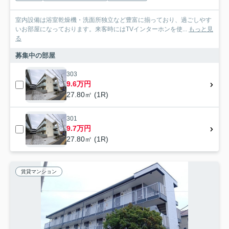
室内設備は浴室乾燥機・洗面所独立など豊富に揃っており、過ごしやす
いお部屋になっております。来客時にはTVインターホンを使...
もっと見
る
募集中の部屋
303
9.6万円
27.80㎡ (1R)
301
9.7万円
27.80㎡ (1R)
賃貸マンション