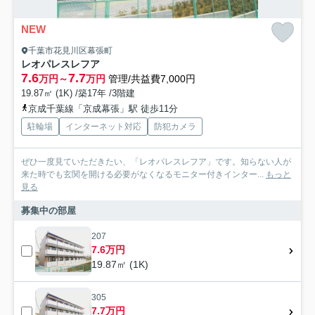
NEW
千葉市花見川区幕張町
レオパレスレフア
7.6
7.7
万円～
万円
管理/共益費7,000円
19.87㎡ (1K) /築17年 /3階建
京成千葉線「京成幕張」駅 徒歩11分
駐輪場
インターネット対応
防犯カメラ
ぜひ一度見ていただきたい、「レオパレスレフア」です。知らない人が
来た時でも玄関を開ける必要がなくなるモニター付きインター...
もっと
見る
募集中の部屋
207
7.6万円
19.87㎡ (1K)
305
7.7万円