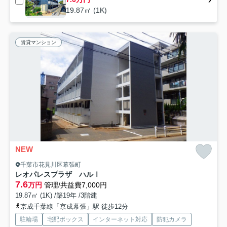
19.87㎡ (1K)
賃貸マンション
NEW
千葉市花見川区幕張町
レオパレスプラザ ハルⅠ
7.6
万円
管理/共益費7,000円
19.87㎡ (1K) /築19年 /3階建
京成千葉線「京成幕張」駅 徒歩12分
駐輪場
宅配ボックス
インターネット対応
防犯カメラ