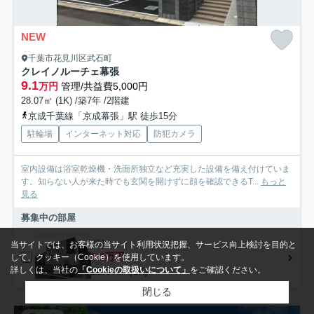
NEW
千葉市花見川区武石町
クレイノルーチェ幕張
9.1
万円
管理/共益費5,000円
28.07㎡ (1K) /築7年 /2階建
京成千葉線「京成幕張」駅 徒歩15分
駐輪場
インターネット対応
防犯カメラ
室内設備は浴室乾燥機・洗面所独立など充実した設備を備え付けていま
す。知らない人が来た時でも玄関を開けずに顔を確認できるT...
もっと
見る
募集中の部屋
201
当サイトでは、お客様の当サイト利用状況把握、サービス向上検討を目的と
9.1万円
して、クッキー（Cookie）を使用しています。
詳しくは、当社の
「Cookieの取扱いについて」
をご確認ください。
28.07㎡ (1K)
閉じる