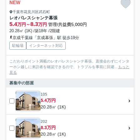
NEW
千葉市花見川区武石町
レオパレスシャンテ幕張
5.4
8.3
万円～
万円
管理/共益費5,000円
20.28㎡ (1K) /築18年 /2階建
京成千葉線「京成幕張」駅 徒歩19分
駐輪場
インターネット対応
こだわりポイント満載のレオパレスシャンテ幕張。直接会わずにインタ
ーホン越しに来訪者を確認できるので、トラブルを事前に回避...
もっと
見る
募集中の部屋
105
5.4万円
20.28㎡ (1K)
202
8.3万円
20.28㎡ (1K)