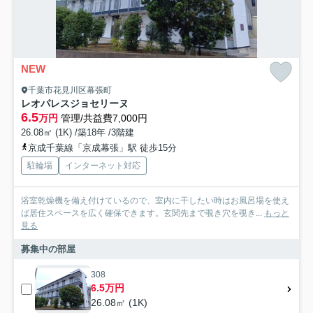
NEW
千葉市花見川区幕張町
レオパレスジョセリーヌ
6.5
万円
管理/共益費7,000円
26.08㎡ (1K) /築18年 /3階建
京成千葉線「京成幕張」駅 徒歩15分
駐輪場
インターネット対応
浴室乾燥機を備え付けているので、室内に干したい時はお風呂場を使え
ば居住スペースを広く確保できます。玄関先まで覗き穴を覗き...
もっと
見る
募集中の部屋
308
6.5万円
26.08㎡ (1K)