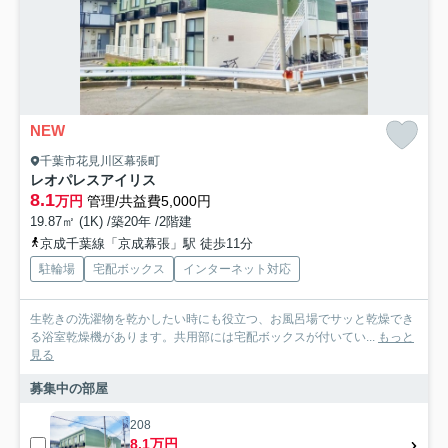
NEW
千葉市花見川区幕張町
レオパレスアイリス
8.1
万円
管理/共益費5,000円
19.87㎡ (1K) /築20年 /2階建
京成千葉線「京成幕張」駅 徒歩11分
駐輪場
宅配ボックス
インターネット対応
生乾きの洗濯物を乾かしたい時にも役立つ、お風呂場でサッと乾燥でき
る浴室乾燥機があります。共用部には宅配ボックスが付いてい...
もっと
見る
募集中の部屋
208
8.1万円