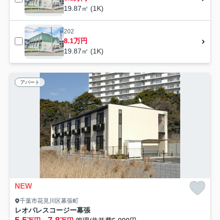
19.87㎡ (1K)
202
8.1万円
19.87㎡ (1K)
アパート
NEW
千葉市花見川区幕張町
レオパレスコージー幕張
5.5
7.8