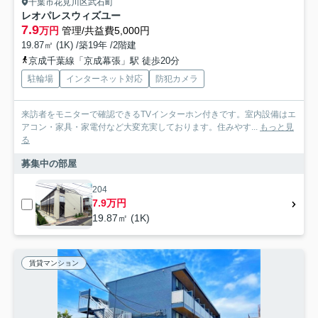
千葉市花見川区武石町
レオパレスウィズユー
7.9
万円
管理/共益費5,000円
19.87㎡ (1K) /築19年 /2階建
京成千葉線「京成幕張」駅 徒歩20分
駐輪場
インターネット対応
防犯カメラ
来訪者をモニターで確認できるTVインターホン付きです。室内設備はエ
アコン・家具・家電付など大変充実しております。住みやす...
もっと見
る
募集中の部屋
204
7.9万円
19.87㎡ (1K)
賃貸マンション