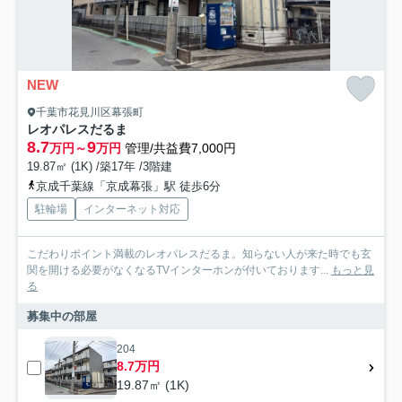
NEW
千葉市花見川区幕張町
レオパレスだるま
8.7
9
万円～
万円
管理/共益費7,000円
19.87㎡ (1K) /築17年 /3階建
京成千葉線「京成幕張」駅 徒歩6分
駐輪場
インターネット対応
こだわりポイント満載のレオパレスだるま。知らない人が来た時でも玄
関を開ける必要がなくなるTVインターホンが付いております...
もっと見
る
募集中の部屋
204
8.7万円
19.87㎡ (1K)