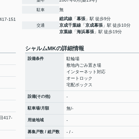
2007年6月(築19年)
築年
無
駐車
総武線
「
幕張
」駅 徒歩9分
17-151
京成千葉線
「
京成幕張
」駅 徒歩10分
交通
京葉線
「
海浜幕張
」駅 徒歩19分
シャルムMKの詳細情報
設備条件
駐輪場
敷地内ごみ置き場
インターネット対応
オートロック
宅配ボックス
設備(その他)
-
駐車場/月額
無/-
417-
用途地域
-
募集戸数 / 総戸数
- / -