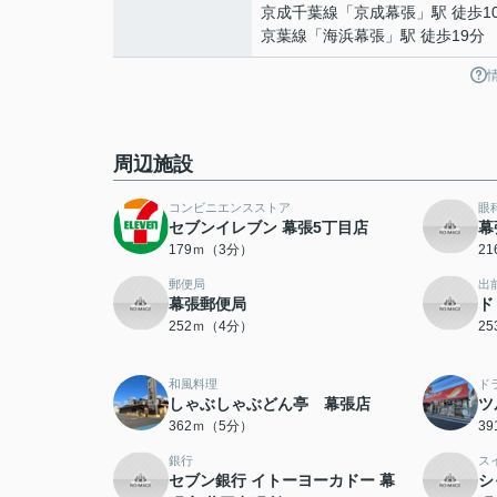
京成千葉線
「
京成幕張
」駅 徒歩1
京葉線
「
海浜幕張
」駅 徒歩19分
周辺施設
コンビニエンスストア
眼
セブンイレブン 幕張5丁目店
幕
179ｍ（3分）
2
郵便局
出
幕張郵便局
ド
252ｍ（4分）
2
和風料理
ド
しゃぶしゃぶどん亭 幕張店
ツ
362ｍ（5分）
3
銀行
ス
セブン銀行 イトーヨーカドー 幕
シ