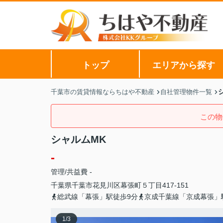
トップ
エリアから探す
千葉市の賃貸情報ならちはや不動産
自社管理物件一覧
この物
シャルムMK
-
管理/共益費 -
千葉県
千葉市花見川区
幕張町
５丁目417-151
総武線「幕張」駅徒歩9分
京成千葉線「京成幕張」
1
/
3