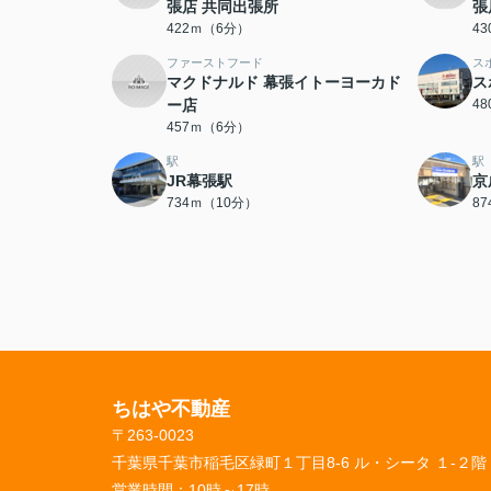
張店 共同出張所
張
422ｍ（6分）
4
ファーストフード
ス
マクドナルド 幕張イトーヨーカド
ス
ー店
4
457ｍ（6分）
駅
駅
JR幕張駅
京
734ｍ（10分）
8
ちはや不動産
〒263-0023
千葉県千葉市稲毛区緑町１丁目8-6 ル・シータ １-２階
営業時間：
10時～17時