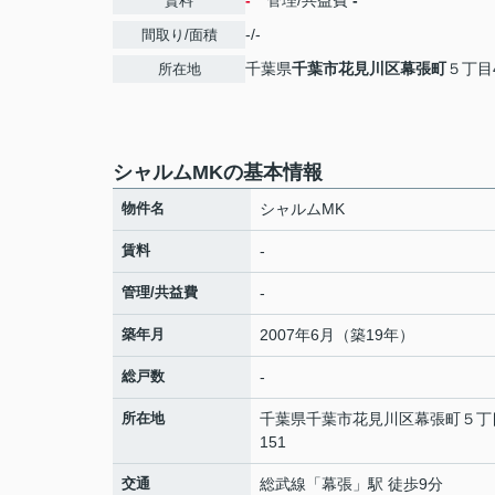
-
管理/共益費
-
賃料
-/-
間取り/面積
千葉県
千葉市花見川区
幕張町
５丁目4
所在地
シャルムMKの基本情報
物件名
シャルムMK
賃料
-
管理/共益費
-
築年月
2007年6月（築19年）
総戸数
-
所在地
千葉県
千葉市花見川区
幕張町
５丁目
151
交通
総武線
「
幕張
」駅 徒歩9分