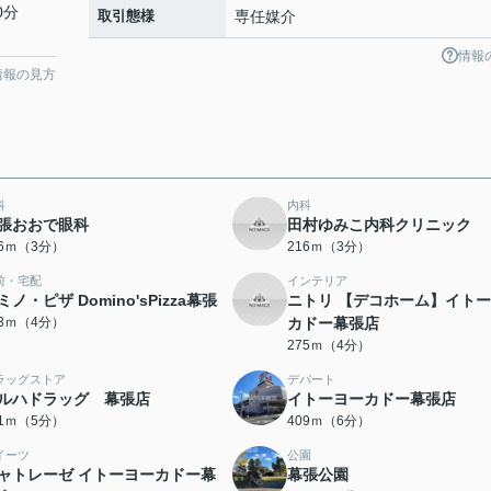
0分
取引態様
専任媒介
情報
情報の見方
科
内科
張おおで眼科
田村ゆみこ内科クリニック
16ｍ（3分）
216ｍ（3分）
前・宅配
インテリア
ミノ・ピザ Domino'sPizza幕張
ニトリ 【デコホーム】イト
53ｍ（4分）
カドー幕張店
275ｍ（4分）
ラッグストア
デパート
ルハドラッグ 幕張店
イトーヨーカドー幕張店
91ｍ（5分）
409ｍ（6分）
イーツ
公園
ャトレーゼ イトーヨーカドー幕
幕張公園