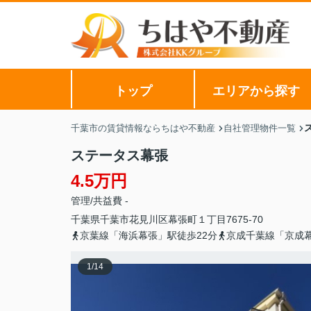
トップ
エリアから探す
千葉市の賃貸情報ならちはや不動産
自社管理物件一覧
ステータス幕張
4.5万円
管理/共益費 -
千葉県
千葉市花見川区
幕張町
１丁目7675-70
京葉線「海浜幕張」駅徒歩22分
京成千葉線「京成幕
1
/
14