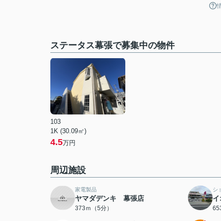
ステータス幕張で募集中の物件
103
1K (30.09㎡)
4.5
万円
周辺施設
家電製品
シ
ヤマダデンキ 幕張店
イ
373ｍ（5分）
6