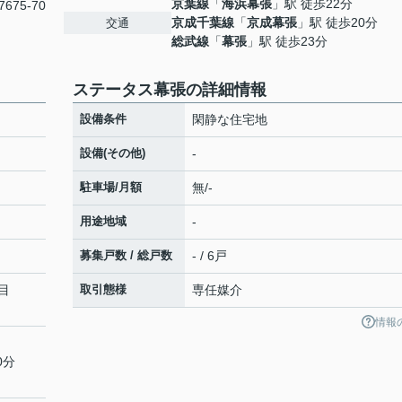
京葉線
「
海浜幕張
」駅 徒歩22分
675-70
京成千葉線
「
京成幕張
」駅 徒歩20分
交通
総武線
「
幕張
」駅 徒歩23分
ステータス幕張の詳細情報
設備条件
閑静な住宅地
設備(その他)
-
駐車場/月額
無/-
用途地域
-
募集戸数 / 総戸数
- / 6戸
目
取引態様
専任媒介
情報
0分