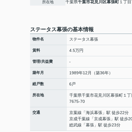
千葉県
千葉市花見川区
幕張町
１丁目7
所在地
ステータス幕張の基本情報
物件名
ステータス幕張
賃料
4.5万円
管理/共益費
-
築年月
1989年12月（築36年）
総戸数
6戸
所在地
千葉県
千葉市花見川区
幕張町
１丁
7675-70
交通
京葉線
「
海浜幕張
」駅 徒歩22分
京成千葉線
「
京成幕張
」駅 徒歩2
総武線
「
幕張
」駅 徒歩23分