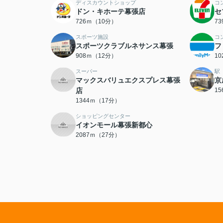
ディスカウントショップ
コ
ドン・キホーテ幕張店
セ
726ｍ（10分）
7
スポーツ施設
コ
スポーツクラブルネサンス幕張
フ
908ｍ（12分）
1
スーパー
駅
マックスバリュエクスプレス幕張
京
店
1
1344ｍ（17分）
ショッピングセンター
イオンモール幕張新都心
2087ｍ（27分）