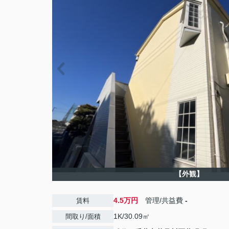
【外観】
4.5万円
管理/共益費
-
賃料
1K/30.09㎡
間取り/面積