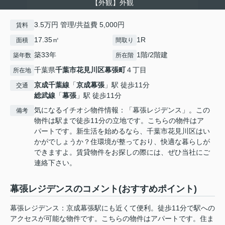
【外観】外観
3.5万円 管理/共益費 5,000円
賃料
17.35㎡
1R
面積
間取り
築33年
1階/2階建
築年数
所在階
千葉県
千葉市花見川区
幕張町
４丁目
所在地
京成千葉線
「
京成幕張
」駅 徒歩11分
交通
総武線
「
幕張
」駅 徒歩11分
気になるイチオシ物件情報：「幕張レジデンス」。この
備考
物件は駅まで徒歩11分の立地です。こちらの物件はア
パートです。新生活を始めるなら、千葉市花見川区はい
かがでしょうか？住環境が整っており、快適な暮らしが
できますよ。賃貸物件をお探しの際には、ぜひ当社にご
連絡下さい。
幕張レジデンスのコメント(おすすめポイント)
幕張レジデンス：京成幕張駅にも近くて便利。徒歩11分で駅への
アクセスが可能な物件です。こちらの物件はアパートです。住ま