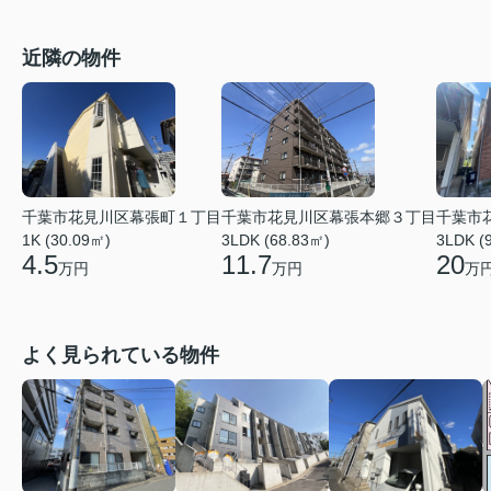
近隣の物件
千葉市
千葉市花見川区幕張本郷３丁目
千葉市花見川区幕張町１丁目
3LDK (
3LDK (68.83㎡)
1K (30.09㎡)
20
11.7
4.5
万
万円
万円
よく見られている物件