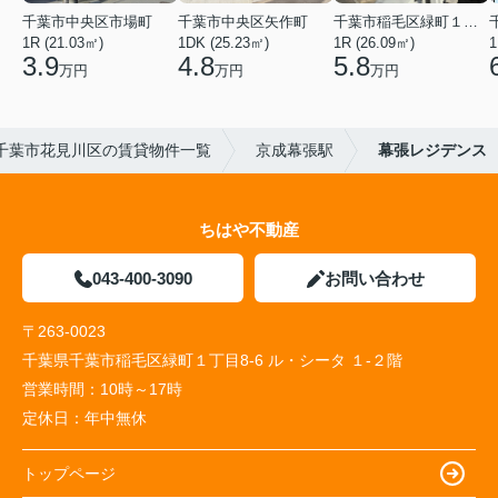
千葉市中央区市場町
千葉市中央区矢作町
千葉市稲毛区緑町１丁目
1R (21.03㎡)
1DK (25.23㎡)
1R (26.09㎡)
1
3.9
4.8
5.8
万円
万円
万円
千葉市花見川区の賃貸物件一覧
京成幕張駅
幕張レジデンス
ちはや不動産
043-400-3090
お問い合わせ
〒263-0023
千葉県千葉市稲毛区緑町１丁目8-6 ル・シータ １-２階
営業時間：
10時～17時
定休日：
年中無休
トップページ