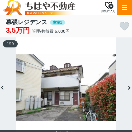
0
お気に入り
幕張レジデンス
空室1
3.5万円
管理/共益費 5,000円
1
/
19