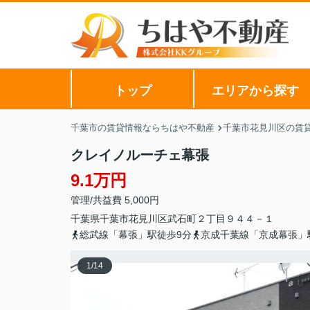
トップ
エリアから探す
千葉市の賃貸情報ならちはや不動産
千葉市花見川区の賃
クレイノルーチェ幕張
9.1万円
管理/共益費 5,000円
千葉県
千葉市花見川区
武石町
２丁目９４４－１
総武線「幕張」駅徒歩9分
京成千葉線「京成幕張」
1
/
14