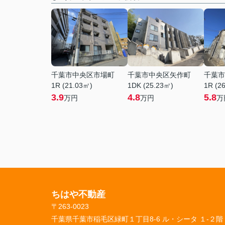
千葉市中央区市場町
千葉市中央区矢作町
千葉市
1R (21.03㎡)
1DK (25.23㎡)
1R (2
3.9
4.8
5.8
万円
万円
万
ちはや不動産
〒263-0023
千葉県千葉市稲毛区緑町１丁目8-6 ル・シータ １-２階