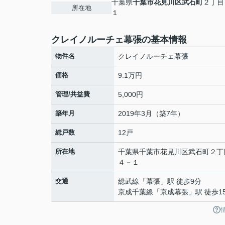
千葉県
千葉市花見川区
武石町
２丁目
所在地
１
クレイノルーチェ幕張の基本情報
物件名
クレイノルーチェ幕張
価格
9.1万円
管理/共益費
5,000円
築年月
2019年3月（築7年）
総戸数
12戸
所在地
千葉県
千葉市花見川区
武石町
２丁
４－１
交通
総武線
「
幕張
」駅 徒歩9分
京成千葉線
「
京成幕張
」駅 徒歩1