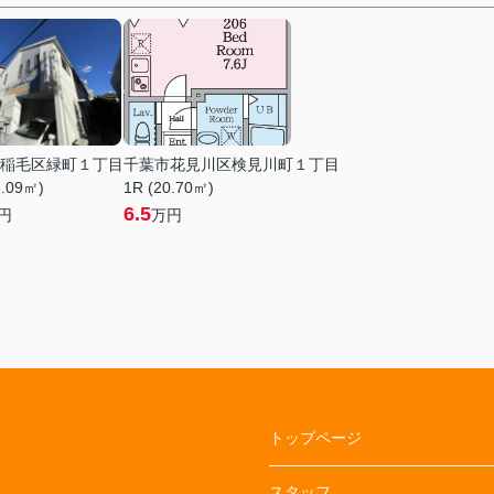
稲毛区緑町１丁目
千葉市花見川区検見川町１丁目
6.09㎡)
1R (20.70㎡)
6.5
円
万円
トップページ
スタッフ