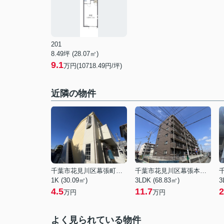
201
8.49坪 (28.07㎡)
9.1
万円(10718.49円/坪)
近隣の物件
千葉市花見川区幕張町１丁目
千葉市花見川区幕張本郷３丁目
1K (30.09㎡)
3LDK (68.83㎡)
3
4.5
11.7
2
万円
万円
よく見られている物件