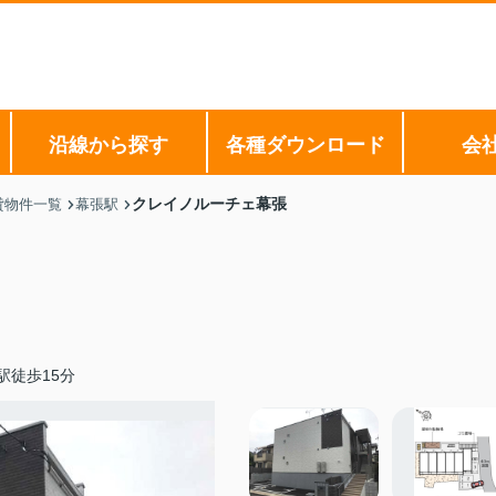
沿線から探す
各種ダウンロード
会
クレイノルーチェ幕張
貸物件一覧
幕張駅
駅徒歩15分