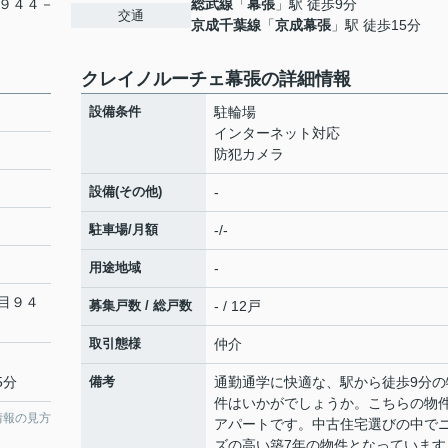
９４４－
総武線
「
幕張
」駅 徒歩9分
交通
京成千葉線
「
京成幕張
」駅 徒歩15分
クレイノルーチェ幕張の詳細情報
設備条件
駐輪場
インターネット対応
防犯カメラ
設備(その他)
-
駐車場/月額
-/-
用途地域
-
目９４
募集戸数 / 総戸数
- / 12戸
取引態様
仲介
5分
備考
通勤通学に快適な、駅から徒歩9分の
件はいかがでしょうか。こちらの物
情報の見方
アパートです。中古住宅選びの中で
ズの高い築7年の物件となっています