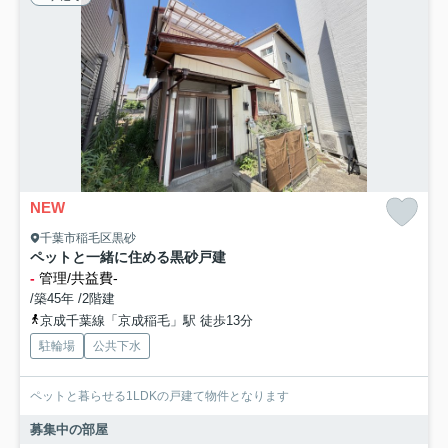
NEW
千葉市稲毛区黒砂
ペットと一緒に住める黒砂戸建
-
管理/共益費-
/築45年 /2階建
京成千葉線「京成稲毛」駅 徒歩13分
駐輪場
公共下水
ペットと暮らせる1LDKの戸建て物件となります
募集中の部屋