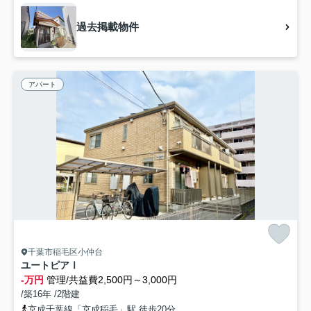
過去掲載物件
アパート
千葉市稲毛区小仲台
ユートピアⅠ
-万円
管理/共益費2,500円～3,000円
/築16年 /2階建
京成千葉線「京成稲毛」駅 徒歩20分