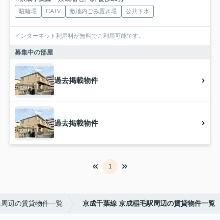
駐輪場
CATV
敷地内ごみ置き場
公共下水
インターネット利用料が無料でご利用可能です。
募集中の部屋
過去掲載物件
過去掲載物件
1
線周辺の賃貸物件一覧
京成千葉線 京成稲毛駅周辺の賃貸物件一覧