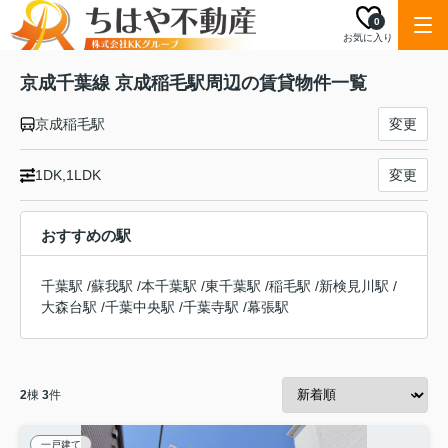
0
お気に入り
京成千葉線 京成稲毛駅周辺の賃貸物件一覧
京成稲毛駅
変更
1DK,1LDK
変更
おすすめの駅
千葉駅
/
蘇我駅
/
本千葉駅
/
東千葉駅
/
稲毛駅
/
新検見川駅
/
大森台駅
/
千葉中央駅
/
千葉寺駅
/
幕張駅
2
棟
3
件
一戸建て