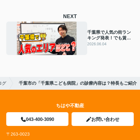
NEXT
千葉県で人気の街ラン
キング発表！でも賃貸
経営は「市」ではなく
2026.06.04
「駅」で考えるべき理
由
ログ
千葉市の「千葉県こども病院」の診療内容は？特長もご紹介
ちはや不動産
043-400-3090
お問い合わせ
〒263-0023