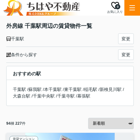
0
お気に入り
外房線 千葉駅周辺の賃貸物件一覧
千葉駅
変更
条件から探す
変更
おすすめの駅
千葉駅
/
蘇我駅
/
本千葉駅
/
東千葉駅
/
稲毛駅
/
新検見川駅
/
大森台駅
/
千葉中央駅
/
千葉寺駅
/
幕張駅
94
棟
227
件
賃貸マンション