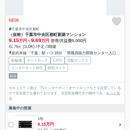
NEW
千葉市中央区都町
（仮称）千葉市中央区都町新築マンション
9.15
9.69
万円～
万円
管理/共益費5,000円
41.76㎡ (1LDK) /予定 /3階建
総武本線「千葉」駅 バス18分 「県職員能力開発センター入口」 停歩1分
駐輪場
オートロック
CATV
宅配ボックス
インターネット対応
防犯カメラ
新築
セキュリティ面は、TVインターホン・オートロックなどを設置している
ので安全面でも優れております。浴室乾燥機付きの物件であ...
もっと見
る
募集中の部屋
1階
9.15万円