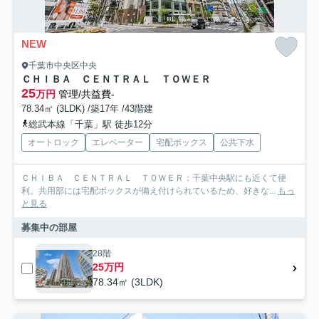
NEW
千葉市中央区中央
ＣＨＩＢＡ ＣＥＮＴＲＡＬ ＴＯＷＥＲ
25
万円
管理/共益費-
78.34㎡ (3LDK) /築17年 /43階建
総武本線「千葉」駅 徒歩12分
オートロック
エレベーター
宅配ボックス
公共下水
ＣＨＩＢＡ ＣＥＮＴＲＡＬ ＴＯＷＥＲ：千葉中央駅にも近くて便
利。共用部には宅配ボックスが備え付けられているため、好きな...
もっ
と見る
募集中の部屋
28階
25万円
78.34㎡ (3LDK)