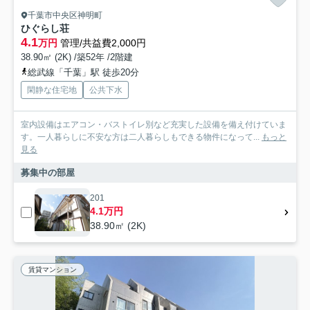
千葉市中央区神明町
ひぐらし荘
4.1
万円
管理/共益費2,000円
38.90㎡ (2K) /築52年 /2階建
総武線「千葉」駅 徒歩20分
閑静な住宅地
公共下水
室内設備はエアコン・バストイレ別など充実した設備を備え付けていま
す。一人暮らしに不安な方は二人暮らしもできる物件になって...
もっと
見る
募集中の部屋
201
4.1万円
38.90㎡ (2K)
賃貸マンション