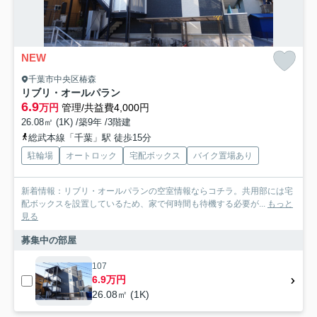
NEW
千葉市中央区椿森
リブリ・オールパラン
6.9
万円
管理/共益費4,000円
26.08㎡ (1K) /築9年 /3階建
総武本線「千葉」駅 徒歩15分
駐輪場
オートロック
宅配ボックス
バイク置場あり
新着情報：リブリ・オールパランの空室情報ならコチラ。共用部には宅
配ボックスを設置しているため、家で何時間も待機する必要が...
もっと
見る
募集中の部屋
107
6.9万円
26.08㎡ (1K)