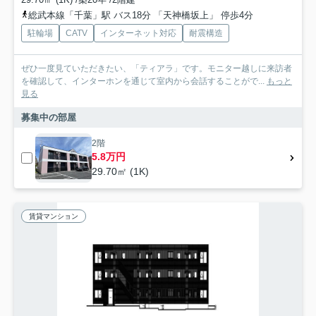
総武本線「千葉」駅 バス18分 「天神橋坂上」 停歩4分
駐輪場
CATV
インターネット対応
耐震構造
ぜひ一度見ていただきたい、「ティアラ」です。モニター越しに来訪者
を確認して、インターホンを通じて室内から会話することがで...
もっと
見る
募集中の部屋
2階
5.8万円
29.70㎡ (1K)
賃貸マンション