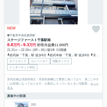
NEW
千葉市中央区新田町
ステージファースト千葉駅南
8.8
9.3
万円～
万円
管理/共益費11,000円
21.21㎡～22.24㎡ (1R～1K) /築1年 /11階建
総武線「千葉」駅 徒歩6分
総武本線「千葉」駅 徒歩6分
京成千葉線「京成千葉」駅 徒歩6分
オートロック
エレベーター
宅配ボックス
インターネット対応
室内設備は洗面所独立・浴室乾燥機など豊富に揃っており、過ごしやす
いお部屋になっております。お風呂に入っているときに宅配業...
もっと
見る
募集中の部屋
202