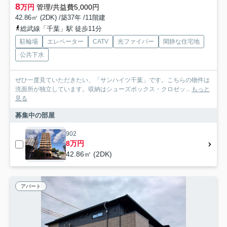
8
万円
管理/共益費5,000円
42.86㎡ (2DK) /築37年 /11階建
総武線「千葉」駅 徒歩11分
駐輪場
エレベーター
CATV
光ファイバー
閑静な住宅地
公共下水
ぜひ一度見ていただきたい、「サンハイツ千葉」です。こちらの物件は
洗面所が独立しています。収納はシューズボックス・クロゼッ...
もっと
見る
募集中の部屋
902
8万円
42.86㎡ (2DK)
アパート