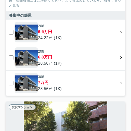
機・洗面所独立などが揃っており、とても充実しています。知ら...
もっ
と見る
募集中の部屋
206
6.5万円
24.22㎡ (1K)
208
6.8万円
28.56㎡ (1K)
308
7万円
28.56㎡ (1K)
賃貸マンション