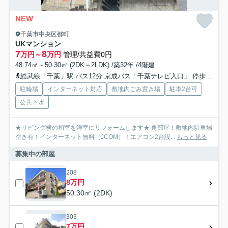
NEW
千葉市中央区都町
UKマンション
7
8
万円～
万円
管理/共益費0円
48.74㎡～50.30㎡ (2DK～2LDK) /築32年 /4階建
総武線「千葉」駅 バス12分 京成バス「千葉テレビ入口」 停歩1分
駐輪場
インターネット対応
敷地内ごみ置き場
駐車2台可
公共下水
★リビング横の和室を洋室にリフォームします★ 角部屋！敷地内駐車場
空き有！インターネット無料（JCOM）！エアコン2台設...
もっと見る
募集中の部屋
208
8万円
50.30㎡ (2DK)
303
7万円