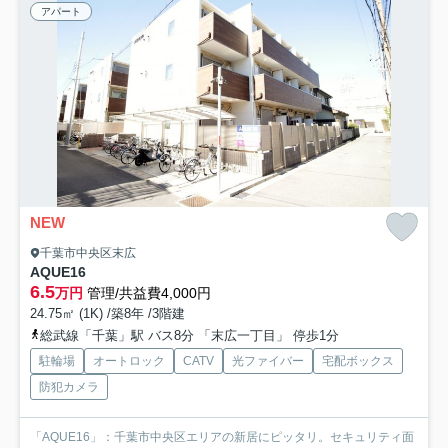
アパート
NEW
千葉市中央区末広
AQUE16
6.5
万円
管理/共益費4,000円
24.75㎡ (1K) /築8年 /3階建
総武線「千葉」駅 バス8分 「末広一丁目」 停歩1分
駐輪場
オートロック
CATV
光ファイバー
宅配ボックス
防犯カメラ
「AQUE16」：千葉市中央区エリアの新居にピッタリ。セキュリティ面