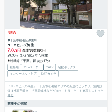
NEW
千葉市稲毛区弥生町
N・Mヒルズ弥生
7.8
万円
管理/共益費0円
29.30㎡ (1K) /築17年 /5階建
総武線「千葉」駅 徒歩17分
駐輪場
エレベーター
CATV
宅配ボックス
インターネット対応
防犯カメラ
「N・Mヒルズ弥生」：千葉市稲毛区エリアの新居にピッタリ。室内設
備は洗面所独立・浴室乾燥機などが揃っており、とても充実し...
もっと
見る
募集中の部屋