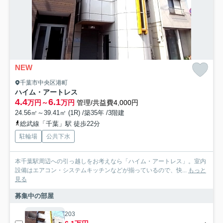
NEW
千葉市中央区港町
ハイム・アートレス
4.4
6.1
万円～
万円
管理/共益費4,000円
24.56㎡～39.41㎡ (1R) /築35年 /3階建
総武線「千葉」駅 徒歩22分
駐輪場
公共下水
本千葉駅周辺への引っ越しをお考えなら「ハイム・アートレス」。室内
設備はエアコン・システムキッチンなどが揃っているので、快...
もっと
見る
募集中の部屋
203