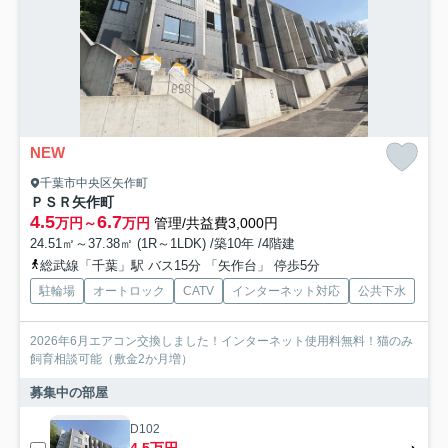
NEW
千葉市中央区矢作町
ＰＳＲ矢作町
4.5
6.7
万円～
万円
管理/共益費3,000円
24.51㎡～37.38㎡ (1R～1LDK) /築10年 /4階建
総武線「千葉」駅 バス15分 「矢作台」 停歩5分
駐輪場
オートロック
CATV
インターネット対応
公共下水
2026年6月エアコン交換しました！インターネット使用料無料！猫のみ
飼育相談可能（敷金2か月増）
募集中の部屋
D102