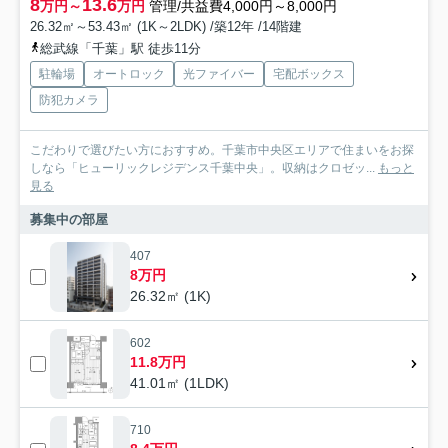
8
13.6
万円～
万円
管理/共益費4,000円～8,000円
26.32㎡～53.43㎡ (1K～2LDK) /築12年 /14階建
総武線「千葉」駅 徒歩11分
駐輪場
オートロック
光ファイバー
宅配ボックス
防犯カメラ
こだわりで選びたい方におすすめ。千葉市中央区エリアで住まいをお探
しなら「ヒューリックレジデンス千葉中央」。収納はクロゼッ...
もっと
見る
募集中の部屋
407
8万円
26.32㎡ (1K)
602
11.8万円
41.01㎡ (1LDK)
710