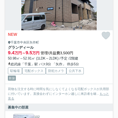
NEW
千葉市中央区矢作町
グランディール
9.4
9.5
万円～
万円
管理/共益費3,500円
50.98㎡～52.91㎡ (1LDK～2LDK) /予定 /2階建
総武線「千葉」駅 バス9分 「矢作」 停歩5分
駐輪場
宅配ボックス
防犯カメラ
公共下水
新築
荷物を注文する時に時間を気にしなくてよくなる宅配ボックスが共用部
に付いています。直接会わずにインターホン越しに来訪者を確...
もっと
見る
募集中の部屋
102