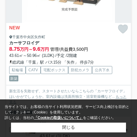
NEW
千葉市中央区矢作町
カーサフロイデ
8.75
9.6
万円～
万円
管理/共益費3,500円
43.61㎡～50.96㎡ (1LDK) /予定 /2階建
総武線「千葉」駅 バス15分 「矢作」 停歩7分
駐輪場
CATV
宅配ボックス
防犯カメラ
公共下水
新築
新生活を失敗せず、スタートさせたいならこちらの「カーサフロイデ」
はいかがでしょうか。室内設備は洗面所独立・浴室乾燥機など...
もっと
見る
当サイトでは、お客様の当サイト利用状況把握、サービス向上検討を目的と
募集中の部屋
して、クッキー（Cookie）を使用しています。
詳しくは、当社の
「Cookieの取扱いについて」
をご確認ください。
103
閉じる
8.75万円
43.61㎡ (1LDK)