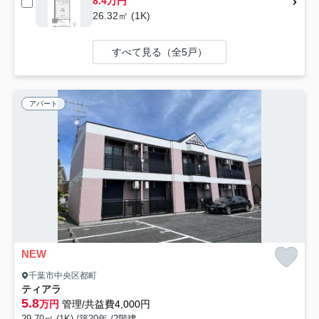
8.4万円
26.32㎡ (1K)
すべて見る（全5戸）
アパート
NEW
千葉市中央区都町
ティアラ
5.8
万円
管理/共益費4,000円
29.70㎡ (1K) /築20年 /2階建