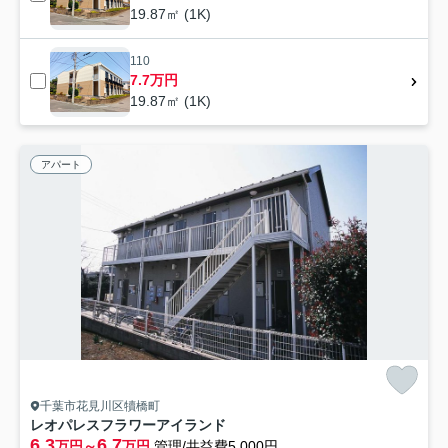
19.87㎡ (1K)
110
7.7万円
19.87㎡ (1K)
アパート
千葉市花見川区犢橋町
レオパレスフラワーアイランド
6.3
6.7
万円～
万円
管理/共益費5,000円