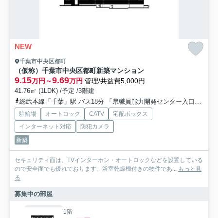
NEW
千葉市中央区都町
（仮称）千葉市中央区都町新築マンション
9.15
9.69
万円～
万円
管理/共益費5,000円
41.76㎡ (1LDK) /予定 /3階建
総武本線「千葉」駅 バス18分 「県職員能力開発センター入口」 停歩1分
駐輪場
オートロック
CATV
宅配ボックス
インターネット対応
防犯カメラ
新築
セキュリティ面は、TVインターホン・オートロックなどを設置している
ので安全面でも優れております。浴室乾燥機付きの物件であ...
もっと見
る
募集中の部屋
1階