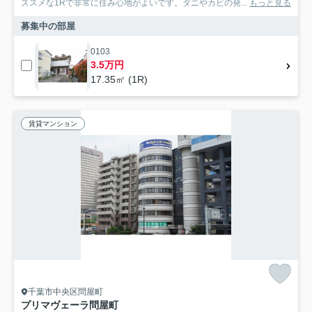
ススメな1Rで非常に住み心地がよいです。ダニやカビの発...
もっと見る
募集中の部屋
0103
3.5万円
17.35㎡ (1R)
賃貸マンション
千葉市中央区問屋町
プリマヴェーラ問屋町