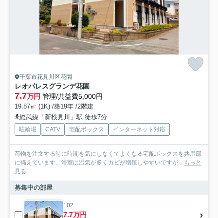
千葉市花見川区花園
レオパレスグランデ花園
7.7
万円
管理/共益費5,000円
19.87㎡ (1K) /築19年 /2階建
総武線「新検見川」駅 徒歩7分
駐輪場
CATV
宅配ボックス
インターネット対応
荷物を注文する時に時間を気にしなくてよくなる宅配ボックスを共用部
に備えています。浴室は湿気が多くカビが増殖しやすいですが...
もっと
見る
募集中の部屋
102
7.7万円