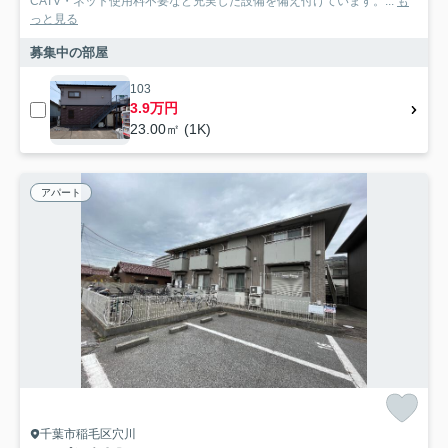
CATV・ネット使用料不要など充実した設備を備え付けています。...
も
っと見る
募集中の部屋
103
3.9万円
23.00㎡ (1K)
アパート
千葉市稲毛区穴川