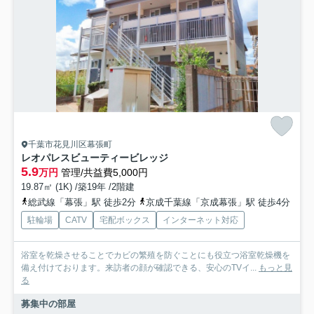
千葉市花見川区幕張町
レオパレスビューティービレッジ
5.9
万円
管理/共益費5,000円
19.87㎡ (1K) /築19年 /2階建
総武線「幕張」駅 徒歩2分
京成千葉線「京成幕張」駅 徒歩4分
駐輪場
CATV
宅配ボックス
インターネット対応
浴室を乾燥させることでカビの繁殖を防ぐことにも役立つ浴室乾燥機を
備え付けております。来訪者の顔が確認できる、安心のTVイ...
もっと見
る
募集中の部屋