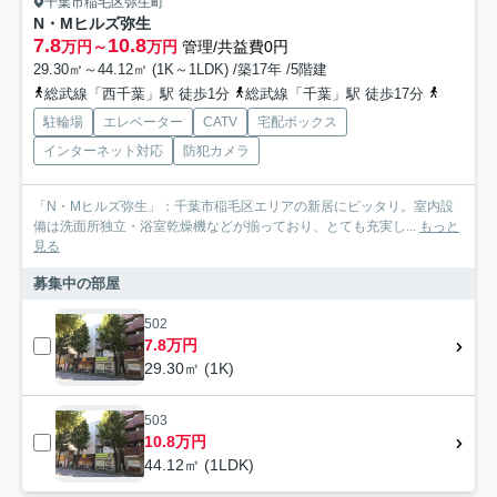
千葉市稲毛区弥生町
N・Mヒルズ弥生
7.8
10.8
万円～
万円
管理/共益費0円
29.30㎡～44.12㎡ (1K～1LDK) /築17年 /5階建
総武線「西千葉」駅 徒歩1分
総武線「千葉」駅 徒歩17分
京成千葉
駐輪場
エレベーター
CATV
宅配ボックス
インターネット対応
防犯カメラ
「N・Mヒルズ弥生」：千葉市稲毛区エリアの新居にピッタリ。室内設
備は洗面所独立・浴室乾燥機などが揃っており、とても充実し...
もっと
見る
募集中の部屋
502
7.8万円
29.30㎡ (1K)
503
10.8万円
44.12㎡ (1LDK)