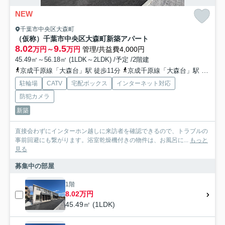
NEW
千葉市中央区大森町
（仮称）千葉市中央区大森町新築アパート
8.02
9.5
万円～
万円
管理/共益費4,000円
45.49㎡～56.18㎡ (1LDK～2LDK) /予定 /2階建
京成千原線「大森台」駅 徒歩11分
京成千原線「大森台」駅 徒歩12分
駐輪場
CATV
宅配ボックス
インターネット対応
防犯カメラ
新築
直接会わずにインターホン越しに来訪者を確認できるので、トラブルの
事前回避にも繋がります。浴室乾燥機付きの物件は、お風呂に...
もっと
見る
募集中の部屋
1階
8.02万円
45.49㎡ (1LDK)