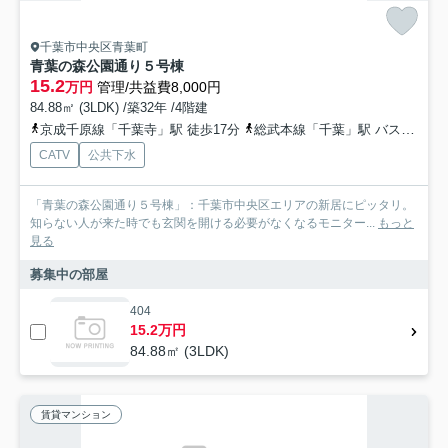
千葉市中央区青葉町
青葉の森公園通り５号棟
15.2
万円
管理/共益費8,000円
84.88㎡ (3LDK) /築32年 /4階建
京成千原線「千葉寺」駅 徒歩17分
総武本線「千葉」駅 バス5分 「中央博物館」 停歩14分
CATV
公共下水
「青葉の森公園通り５号棟」：千葉市中央区エリアの新居にピッタリ。
知らない人が来た時でも玄関を開ける必要がなくなるモニター...
もっと
見る
募集中の部屋
404
15.2万円
84.88㎡ (3LDK)
賃貸マンション