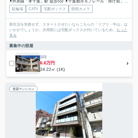
外房線「本千葉」駅 徒歩5分
千葉都市モノレール「県庁前」駅 徒歩4分
駐輪場
CATV
宅配ボックス
防犯カメラ
新生活を失敗せず、スタートさせたいならこちらの「リブリ・中山」は
いかがでしょうか。共用部には宅配ボックスが付いているため...
もっと
見る
募集中の部屋
103
6.6万円
24.22㎡ (1K)
賃貸マンション