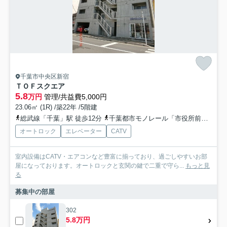
千葉市中央区新宿
ＴＯＦスクエア
5.8
万円
管理/共益費5,000円
23.06㎡ (1R) /築22年 /5階建
総武線「千葉」駅 徒歩12分
千葉都市モノレール「市役所前」駅 徒歩5分
オートロック
エレベーター
CATV
室内設備はCATV・エアコンなど豊富に揃っており、過ごしやすいお部
屋になっております。オートロックと玄関の鍵で二重で守ら...
もっと見
る
募集中の部屋
302
5.8万円