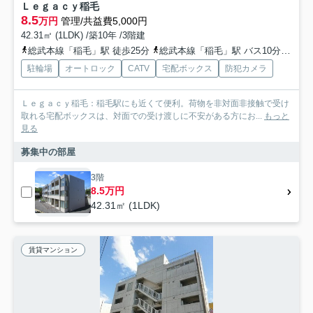
Ｌｅｇａｃｙ稲毛
8.5
万円
管理/共益費5,000円
42.31㎡ (1LDK) /築10年 /3階建
総武本線「稲毛」駅 徒歩25分
総武本線「稲毛」駅 バス10分 「熊野神社」 停歩2分
駐輪場
オートロック
CATV
宅配ボックス
防犯カメラ
Ｌｅｇａｃｙ稲毛：稲毛駅にも近くて便利。荷物を非対面非接触で受け
取れる宅配ボックスは、対面での受け渡しに不安がある方にお...
もっと
見る
募集中の部屋
3階
8.5万円
42.31㎡ (1LDK)
賃貸マンション