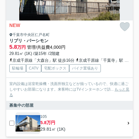
NEW
千葉市中央区仁戸名町
リブリ・パーシモン
5.8
万円
管理/共益費4,000円
29.81㎡ (1K) /築15年 /2階建
京成千原線「大森台」駅 徒歩16分
京成千原線「千葉寺」駅 徒歩32分
駐輪場
CATV
宅配ボックス
バイク置場あり
室内設備は浴室乾燥機・洗面所独立などが揃っているので、快適に過ご
しやすいお部屋になります。来客時にはTVインターホンで訪...
もっと見
る
募集中の部屋
105
5.8万円
29.81㎡ (1K)