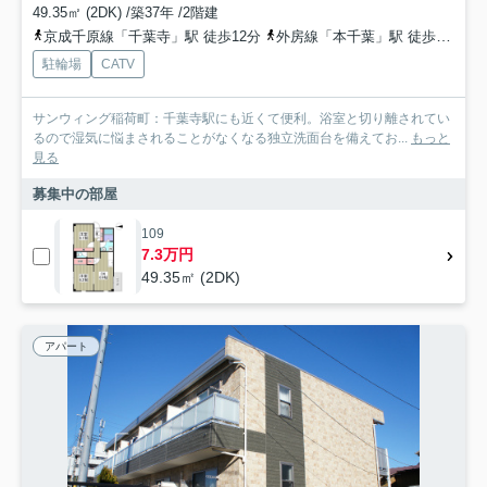
49.35㎡ (2DK) /築37年 /2階建
京成千原線「千葉寺」駅 徒歩12分
外房線「本千葉」駅 徒歩16分
駐輪場
CATV
サンウィング稲荷町：千葉寺駅にも近くて便利。浴室と切り離されてい
るので湿気に悩まされることがなくなる独立洗面台を備えてお...
もっと
見る
募集中の部屋
109
7.3万円
49.35㎡ (2DK)
アパート