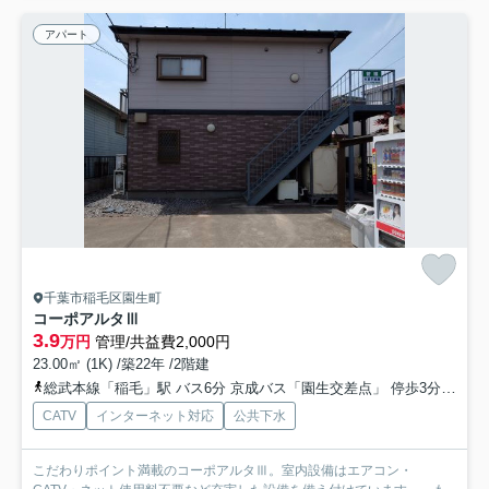
アパート
千葉市稲毛区園生町
コーポアルタⅢ
3.9
万円
管理/共益費2,000円
23.00㎡ (1K) /築22年 /2階建
総武本線「稲毛」駅 バス6分 京成バス「園生交差点」 停歩3分
総武
CATV
インターネット対応
公共下水
こだわりポイント満載のコーポアルタⅢ。室内設備はエアコン・