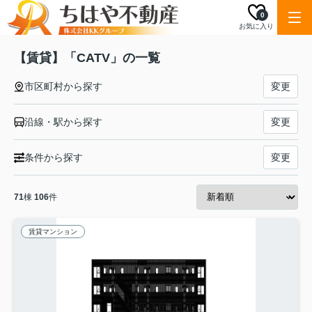
0
お気に入り
【賃貸】「CATV」の一覧
市区町村から探す
変更
沿線・駅から探す
変更
条件から探す
変更
71
棟
106
件
賃貸マンション