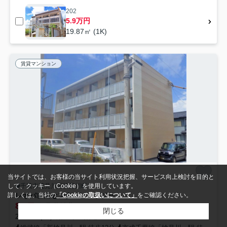
202
5.9万円
19.87㎡ (1K)
賃貸マンション
当サイトでは、お客様の当サイト利用状況把握、サービス向上検討を目的と
千葉市花見川区検見川町
して、クッキー（Cookie）を使用しています。
レオパレスセンタービレッジⅡ
詳しくは、当社の
「Cookieの取扱いについて」
をご確認ください。
8
万円
管理/共益費7,000円
閉じる
20.28㎡ (1K) /築20年 /3階建