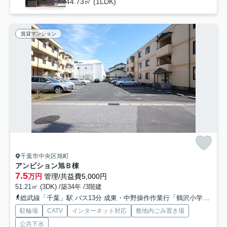
44.73㎡ (1LDK)
賃貸マンション
千葉市中央区旭町
アンビション旭Ｂ棟
7.5
万円
管理/共益費5,000円
51.21㎡ (3DK) /築34年 /3階建
総武線「千葉」駅 バス13分 成東・中野操作作業行「鶴沢小学校前」 停歩2分
駐輪場
CATV
インターネット対応
敷地内ごみ置き場
公共下水