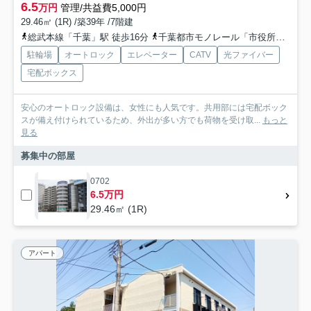
6.5
万円
管理/共益費5,000円
29.46㎡ (1R) /築39年 /7階建
総武本線「千葉」駅 徒歩16分
千葉都市モノレール「市役所前」駅 徒歩5分
駐輪場
オートロック
エレベーター
CATV
光ファイバー
宅配ボックス
安心のオートロック設備は、女性にも人気です。共用部には宅配ボック
スが備え付けられているため、外出が多い方でも荷物を受け取...
もっと
見る
募集中の部屋
0702
6.5万円
29.46㎡ (1R)
アパート