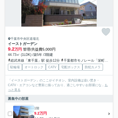
千葉市中央区道場北
イーストガーデン
9.2
万円
管理/共益費5,000円
44.73㎡ (1LDK) /築5年 /3階建
総武本線「東千葉」駅 徒歩12分
千葉都市モノレール「栄町」駅 徒歩12分
駐輪場
オートロック
CATV
宅配ボックス
防犯カメラ
「イーストガーデン」のここがイチオシ。室内設備は追い焚き・
CATV・エアコンなど豊富に揃っており、過ごしやすいお部屋にな...
も
っと見る
募集中の部屋
1階
9.2万円