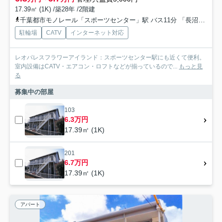
17.39㎡ (1K) /築28年 /2階建
千葉都市モノレール「スポーツセンター」駅 バス11分 「長沼」 停歩8分
駐輪場
CATV
インターネット対応
レオパレスフラワーアイランド：スポーツセンター駅にも近くて便利。
室内設備はCATV・エアコン・ロフトなどが揃っているので...
もっと見
る
募集中の部屋
103
6.3万円
17.39㎡ (1K)
201
6.7万円
17.39㎡ (1K)
アパート