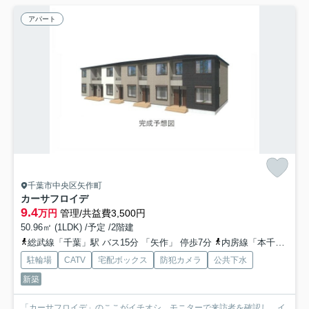
アパート
千葉市中央区矢作町
カーサフロイデ
9.4
万円
管理/共益費3,500円
50.96㎡ (1LDK) /予定 /2階建
総武線「千葉」駅 バス15分 「矢作」 停歩7分
内房線「本千葉」駅 徒歩27分
駐輪場
CATV
宅配ボックス
防犯カメラ
公共下水
新築
「カーサフロイデ」のここがイチオシ。モニターで来訪者を確認し、イ