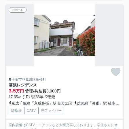
アパート
千葉市花見川区幕張町
幕張レジデンス
3.5
万円
管理/共益費5,000円
17.35㎡ (1R) /築33年 /2階建
京成千葉線「京成幕張」駅 徒歩11分
総武線「幕張」駅 徒歩11分
駐輪場
CATV
光ファイバー
室内設備はCATV・エアコンなど大変充実しております。学生さんにオ